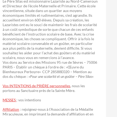
Le Père Silas est missionnaire Lazariste au Nord-Cameroun
et Directeur de l’école Maternelle et Primaire. Cette école
vincentienne, située dans un quartier aux moyens
économiques limités et rudimentaires, s’est agrandie. Ils
accueillent environ 600 élèves. Depuis sa création, les
Lazaristes ont eu le souci de maintenir les frais de scolarité
à un coût symbolique de sorte que chacun de ces enfants
bénéficient de l’instruction scolaire de base. Avec la crise
économique, les choses se compliquent. Offrir à la fois le
matériel scolaire convenable et un goûter, en particulier
aux plus petits de la maternelle, devient difficile. Si vous
souhaitez les aider pour l’achat des goûters et du matériel
scolaire, nous vous en remercions à l’avance.
Vos dons au Service des Missions 95 rue de Sèvres – 75006
PARIS – Établir un chèque à l’ordre de : «Œuvre du
Bienheureux Perboyre» CCP 28588E020 – Mention au
dos du chèque : »
Pour une scolarité et un goûter – Père Silas
«
Vos INTENTIONS de PRIÈRE personnelles
, nous les
portons au Sanctuaire près de la Sainte Mère.
MESSES
: vos intentions
Affiliation
: rejoignez-nous à l’Association de la Médaille
Miraculeuse, en imprimant la demande d’affiliation et en