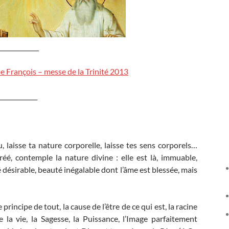
_____________
e François – messe de la Trinité 2013
_____________
 laisse ta nature corporelle, laisse tes sens corporels…
éé, contemple la nature divine : elle est là, immuable,
é désirable, beauté inégalable dont l’âme est blessée, mais
e principe de tout, la cause de l’être de ce qui est, la racine
e la vie, la Sagesse, la Puissance, l’Image parfaitement