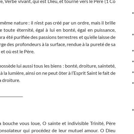
e, Verbe vivant, qui est Dieu, et tourné vers le Père (1 Co
ême nature : il n’est pas créé par un ordre, mais il brille
 toute éternité, égal à lui en bonté, égal en puissance,
a été purifiée des passions terrestres et qu’elle laisse de
rge des profondeurs à la surface, rendue à la pureté de sa
s et où est le Père.
ssède lui aussi tous les biens : bonté, droiture, sainteté,
la lumière, ainsi on ne peut ôter à l’Esprit Saint le fait de
a droiture.
_____________
ouche vous loue, O sainte et indivisible Trinité, Père
 consolateur qui procédez de leur mutuel amour. O Dieu