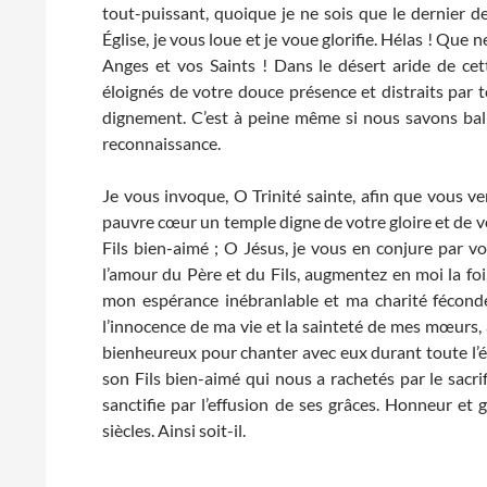
tout-puissant, quoique je ne sois que le dernier d
Église, je vous loue et je voue glorifie. Hélas ! Que
Anges et vos Saints ! Dans le désert aride de cett
éloignés de votre douce présence et distraits par 
dignement. C’est à peine même si nous savons balb
reconnaissance.
Je vous invoque, O Trinité sainte, afin que vous v
pauvre cœur un temple digne de votre gloire et de vo
Fils bien-aimé ; O Jésus, je vous en conjure par v
l’amour du Père et du Fils, augmentez en moi la foi, 
mon espérance inébranlable et ma charité féconde.
l’innocence de ma vie et la sainteté de mes mœurs, a
bienheureux pour chanter avec eux durant toute l’éte
son Fils bien-aimé qui nous a rachetés par le sacrif
sanctifie par l’effusion de ses grâces. Honneur et g
siècles. Ainsi soit-il.