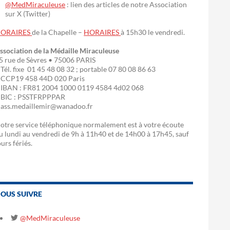
@MedMiraculeuse
: lien des articles de notre Association
sur X (Twitter)
ORAIRES
de la Chapelle –
HORAIRES
à 15h30 le vendredi.
ssociation de la Médaille Miraculeuse
5 rue de Sèvres • 75006 PARIS
 Tél. fixe 01 45 48 08 32 ; portable 07 80 08 86 63
 CCP19 458 44D 020 Paris
 IBAN : FR81 2004 1000 0119 4584 4d02 068
 BIC : PSSTFRPPPAR
 ass.medaillemir@wanadoo.fr
otre service téléphonique normalement est à votre écoute
u lundi au vendredi de 9h à 11h40 et de 14h00 à 17h45, sauf
ours fériés.
OUS SUIVRE
@MedMiraculeuse