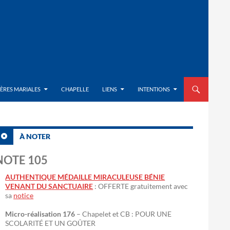
ALLER AU CON
IÈRES MARIALES
CHAPELLE
LIENS
INTENTIONS
À NOTER
NOTE 105
AUTHENTIQUE MÉDAILLE MIRACULEUSE BÉNIE
VENANT DU SANCTUAIRE
: OFFERTE gratuitement avec
sa
notice
Micro-réalisation 176
– Chapelet et CB : POUR UNE
SCOLARITÉ ET UN GOÛTER