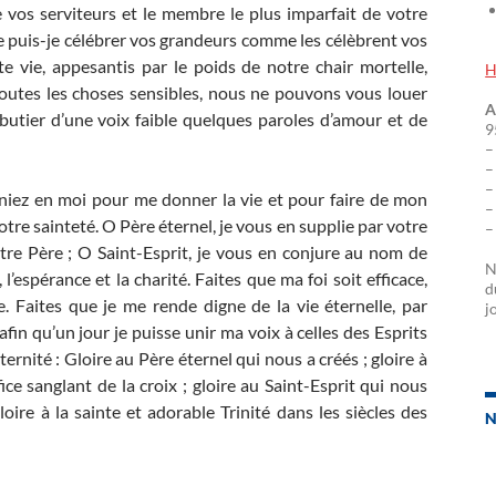
e vos serviteurs et le membre le plus imparfait de votre
 ne puis-je célébrer vos grandeurs comme les célèbrent vos
e vie, appesantis par le poids de notre chair mortelle,
H
toutes les choses sensibles, nous ne pouvons vous louer
A
utier d’une voix faible quelques paroles d’amour et de
9
–
–
–
eniez en moi pour me donner la vie et pour faire de mon
–
tre sainteté. O Père éternel, je vous en supplie par votre
–
otre Père ; O Saint-Esprit, je vous en conjure au nom de
N
l’espérance et la charité. Faites que ma foi soit efficace,
d
 Faites que je me rende digne de la vie éternelle, par
j
fin qu’un jour je puisse unir ma voix à celles des Esprits
rnité : Gloire au Père éternel qui nous a créés ; gloire à
ice sanglant de la croix ; gloire au Saint-Esprit qui nous
loire à la sainte et adorable Trinité dans les siècles des
N