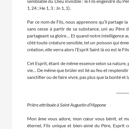
semblable du Dieu invisible : le Fils engendré du Pèr
1, 24 ; He 1, 3 ; Jn 1, 1).
Par ce nom de Fils, nous apprenons qu’il partage la m
sans cesse à partir de sa substance, uni au Père de
partageant sa gloire… Et quand notre intelligence aur
côté toute créature sensible, tel un poisson qui éme
création, elle verra alors l’Esprit Saint là où est le Fil
Cet Esprit, étant de même essence selon sa nature, po
vie… De même que brûler est lié au feu et resplendir à 
sanctifier ou de faire vivre, pas plus que la bonté et l
_______
Prière attribuée à Saint Augustin d’Hippone
Mon âme vous adore, mon cœur vous bénit, et ma b
éternel, Fils unique et bien-aimé du Père, Esprit