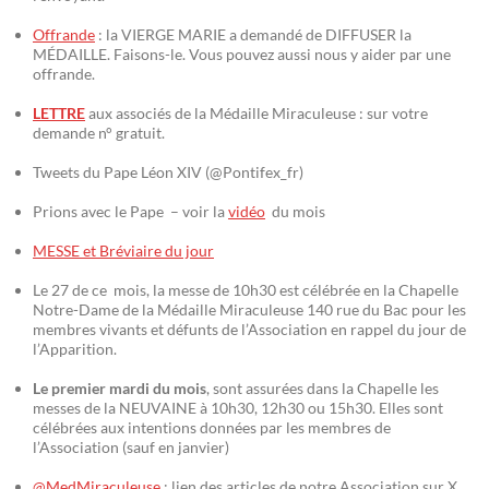
Offrande
: la VIERGE MARIE a demandé de DIFFUSER la
MÉDAILLE. Faisons-le. Vous pouvez aussi nous y aider par une
offrande.
LETTRE
aux associés de la Médaille Miraculeuse : sur votre
demande n° gratuit.
Tweets du Pape Léon XIV (@Pontifex_fr)
Prions avec le Pape – voir la
vidéo
du mois
MESSE et Bréviaire du jour
Le 27 de ce mois, la messe de 10h30 est célébrée en la Chapelle
Notre-Dame de la Médaille Miraculeuse 140 rue du Bac pour les
membres vivants et défunts de l’Association en rappel du jour de
l’Apparition.
Le premier mardi du mois
, sont assurées dans la Chapelle les
messes de la NEUVAINE à 10h30, 12h30 ou 15h30. Elles sont
célébrées aux intentions données par les membres de
l’Association (sauf en janvier)
@MedMiraculeuse
: lien des articles de notre Association sur X