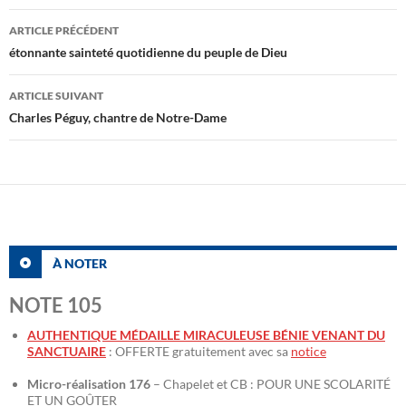
Navigation
ARTICLE PRÉCÉDENT
des
étonnante sainteté quotidienne du peuple de Dieu
articles
ARTICLE SUIVANT
Charles Péguy, chantre de Notre-Dame
À NOTER
NOTE 105
AUTHENTIQUE MÉDAILLE MIRACULEUSE BÉNIE VENANT DU
SANCTUAIRE
: OFFERTE gratuitement avec sa
notice
Micro-réalisation 176
– Chapelet et CB : POUR UNE SCOLARITÉ
ET UN GOÛTER