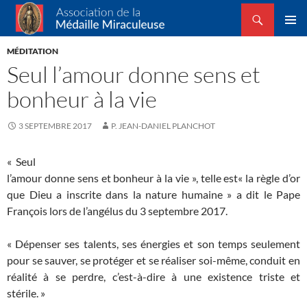
Recherche
Association de la Médaille Miraculeuse
ALLER
MENU
AU
MÉDITATION
PRINCI
CONTENU
Seul l’amour donne sens et
bonheur à la vie
3 SEPTEMBRE 2017
P. JEAN-DANIEL PLANCHOT
« Seul
l’amour donne sens et bonheur à la vie », telle est« la règle d’or
que Dieu a inscrite dans la nature humaine » a dit le Pape
François lors de l’angélus du 3 septembre 2017.
« Dépenser ses talents, ses énergies et son temps seulement
pour se sauver, se protéger et se réaliser soi-même, conduit en
réalité à se perdre, c’est-à-dire à une existence triste et
stérile. »