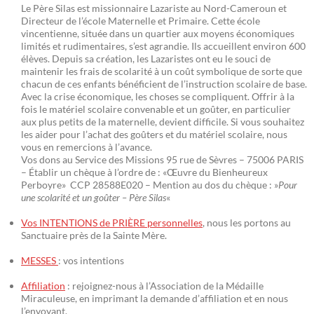
Le Père Silas est missionnaire Lazariste au Nord-Cameroun et
Directeur de l’école Maternelle et Primaire. Cette école
vincentienne, située dans un quartier aux moyens économiques
limités et rudimentaires, s’est agrandie. Ils accueillent environ 600
élèves. Depuis sa création, les Lazaristes ont eu le souci de
maintenir les frais de scolarité à un coût symbolique de sorte que
chacun de ces enfants bénéficient de l’instruction scolaire de base.
Avec la crise économique, les choses se compliquent. Offrir à la
fois le matériel scolaire convenable et un goûter, en particulier
aux plus petits de la maternelle, devient difficile. Si vous souhaitez
les aider pour l’achat des goûters et du matériel scolaire, nous
vous en remercions à l’avance.
Vos dons au Service des Missions 95 rue de Sèvres – 75006 PARIS
– Établir un chèque à l’ordre de : «Œuvre du Bienheureux
Perboyre» CCP 28588E020 – Mention au dos du chèque : »
Pour
une scolarité et un goûter – Père Silas
«
Vos INTENTIONS de PRIÈRE personnelles
, nous les portons au
Sanctuaire près de la Sainte Mère.
MESSES
: vos intentions
Affiliation
: rejoignez-nous à l’Association de la Médaille
Miraculeuse, en imprimant la demande d’affiliation et en nous
l’envoyant.