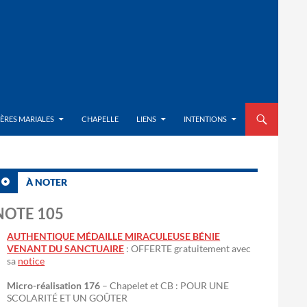
ALLER AU CON
IÈRES MARIALES
CHAPELLE
LIENS
INTENTIONS
À NOTER
NOTE 105
AUTHENTIQUE MÉDAILLE MIRACULEUSE BÉNIE
VENANT DU SANCTUAIRE
: OFFERTE gratuitement avec
sa
notice
Micro-réalisation 176
– Chapelet et CB : POUR UNE
SCOLARITÉ ET UN GOÛTER