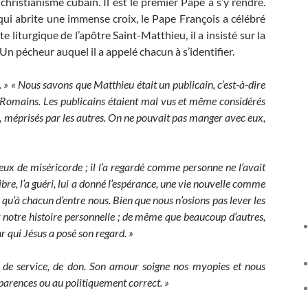
ristianisme cubain. Il est le premier Pape à s’y rendre.
 qui abrite une immense croix, le Pape François a célébré
e liturgique de l’apôtre Saint-Matthieu, il a insisté sur la
Un pécheur auquel il a appelé chacun à s’identifier.
. » « Nous savons que Matthieu était un publicain, c’est-à-dire
ux Romains. Les publicains étaient mal vus et même considérés
s, méprisés par les autres. On ne pouvait pas manger avec eux,
 yeux de miséricorde ; il l’a regardé comme personne ne l’avait
ibre, l’a guéri, lui a donné l’espérance, une vie nouvelle comme
 qu’à chacun d’entre nous. Bien que nous n’osions pas lever les
st notre histoire personnelle ; de même que beaucoup d’autres,
r qui Jésus a posé son regard. »
, de service, de don. Son amour soigne nos myopies et nous
parences ou au politiquement correct. »