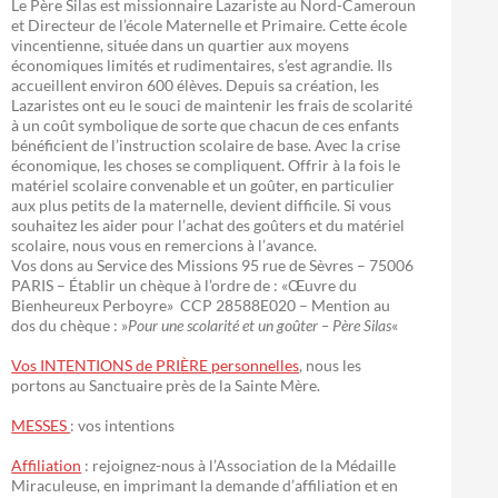
Le Père Silas est missionnaire Lazariste au Nord-Cameroun
et Directeur de l’école Maternelle et Primaire. Cette école
vincentienne, située dans un quartier aux moyens
économiques limités et rudimentaires, s’est agrandie. Ils
accueillent environ 600 élèves. Depuis sa création, les
Lazaristes ont eu le souci de maintenir les frais de scolarité
à un coût symbolique de sorte que chacun de ces enfants
bénéficient de l’instruction scolaire de base. Avec la crise
économique, les choses se compliquent. Offrir à la fois le
matériel scolaire convenable et un goûter, en particulier
aux plus petits de la maternelle, devient difficile. Si vous
souhaitez les aider pour l’achat des goûters et du matériel
scolaire, nous vous en remercions à l’avance.
Vos dons au Service des Missions 95 rue de Sèvres – 75006
PARIS – Établir un chèque à l’ordre de : «Œuvre du
Bienheureux Perboyre» CCP 28588E020 – Mention au
dos du chèque : »
Pour une scolarité et un goûter – Père Silas
«
Vos INTENTIONS de PRIÈRE personnelles
, nous les
portons au Sanctuaire près de la Sainte Mère.
MESSES
: vos intentions
Affiliation
: rejoignez-nous à l’Association de la Médaille
Miraculeuse, en imprimant la demande d’affiliation et en