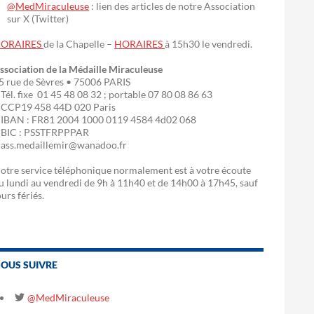
@MedMiraculeuse
: lien des articles de notre Association
sur X (Twitter)
ORAIRES
de la Chapelle –
HORAIRES
à 15h30 le vendredi.
ssociation de la Médaille Miraculeuse
5 rue de Sèvres • 75006 PARIS
 Tél. fixe 01 45 48 08 32 ; portable 07 80 08 86 63
 CCP19 458 44D 020 Paris
 IBAN : FR81 2004 1000 0119 4584 4d02 068
 BIC : PSSTFRPPPAR
 ass.medaillemir@wanadoo.fr
otre service téléphonique normalement est à votre écoute
u lundi au vendredi de 9h à 11h40 et de 14h00 à 17h45, sauf
ours fériés.
OUS SUIVRE
@MedMiraculeuse