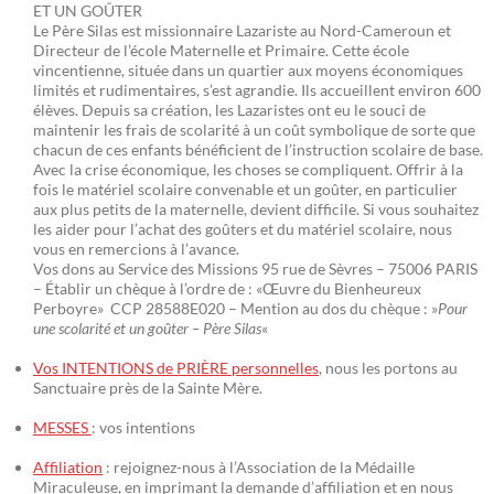
ET UN GOÛTER
Le Père Silas est missionnaire Lazariste au Nord-Cameroun et
Directeur de l’école Maternelle et Primaire. Cette école
vincentienne, située dans un quartier aux moyens économiques
limités et rudimentaires, s’est agrandie. Ils accueillent environ 600
élèves. Depuis sa création, les Lazaristes ont eu le souci de
maintenir les frais de scolarité à un coût symbolique de sorte que
chacun de ces enfants bénéficient de l’instruction scolaire de base.
Avec la crise économique, les choses se compliquent. Offrir à la
fois le matériel scolaire convenable et un goûter, en particulier
aux plus petits de la maternelle, devient difficile. Si vous souhaitez
les aider pour l’achat des goûters et du matériel scolaire, nous
vous en remercions à l’avance.
Vos dons au Service des Missions 95 rue de Sèvres – 75006 PARIS
– Établir un chèque à l’ordre de : «Œuvre du Bienheureux
Perboyre» CCP 28588E020 – Mention au dos du chèque : »
Pour
une scolarité et un goûter – Père Silas
«
Vos INTENTIONS de PRIÈRE personnelles
, nous les portons au
Sanctuaire près de la Sainte Mère.
MESSES
: vos intentions
Affiliation
: rejoignez-nous à l’Association de la Médaille
Miraculeuse, en imprimant la demande d’affiliation et en nous