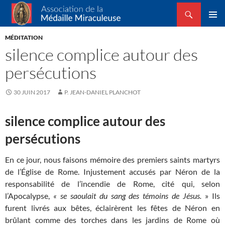
Recherche
Association de la Médaille Miraculeuse
ALLER
MENU
AU
MÉDITATION
PRINCI
CONTENU
silence complice autour des
persécutions
30 JUIN 2017
P. JEAN-DANIEL PLANCHOT
silence complice autour des
persécutions
En ce jour, nous faisons mémoire des premiers saints martyrs
de l’Église de Rome. Injustement accusés par Néron de la
responsabilité de l’incendie de Rome, cité qui, selon
l’Apocalypse,
« se saoulait du sang des témoins de Jésus.
» Ils
furent livrés aux bêtes, éclairèrent les fêtes de Néron en
brûlant comme des torches dans les jardins de Rome où