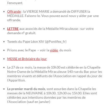
l’envoyant.
Offrande
: la VIERGE MARIE a demandé de DIFFUSER la
MÉDAILLE. Faisons-le. Vous pouvez aussi nous y aider par une
offrande.
LETTRE
aux associés de la Médaille Miraculeuse : sur votre
demande n° gratuit.
Tweets du Pape Léon XIV (@Pontifex_fr)
Prions avec le Pape – voir la
vidéo
du mois
MESSE et Bréviaire du jour
Le 27 de ce mois, la messe de 10h30 est célébrée en la Chapelle
Notre-Dame de la Médaille Miraculeuse 140 rue du Bac pour les
membres vivants et défunts de l’Association en rappel du jour de
l’Apparition.
Le premier mardi du mois
, sont assurées dans la Chapelle les
messes de la NEUVAINE à 10h30, 12h30 ou 15h30. Elles sont
célébrées aux intentions données par les membres de
l’Association (sauf en janvier)