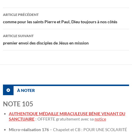
Navigation
ARTICLE PRÉCÉDENT
des
comme pour les saints Pierre et Paul, Dieu toujours à nos côtés
articles
ARTICLE SUIVANT
premier envoi des disciples de Jésus en mission
À NOTER
NOTE 105
AUTHENTIQUE MÉDAILLE MIRACULEUSE BÉNIE VENANT DU
SANCTUAIRE
: OFFERTE gratuitement avec sa
notice
Micro-réalisation 176
– Chapelet et CB : POUR UNE SCOLARITÉ