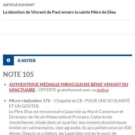
articles
ARTICLE SUIVANT
La dévotion de Vincent de Paul envers la sainte Mère de Dieu
À NOTER
NOTE 105
AUTHENTIQUE MÉDAILLE MIRACULEUSE BÉNIE VENANT DU
SANCTUAIRE
: OFFERTE gratuitement avec sa
notice
Micro-réalisation 176
– Chapelet et CB : POUR UNE SCOLARITÉ
ET UN GOÛTER
Le Père Silas est missionnaire Lazariste au Nord-Cameroun et
Directeur de l’école Maternelle et Primaire. Cette école
vincentienne, située dans un quartier aux moyens économiques
limités et rudimentaires, s’est agrandie. Ils accueillent environ 600
élèves. Depuis sa création, les Lazaristes ont eu le souci de