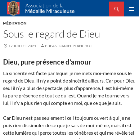
Recherche
Association de la Médaille Miraculeuse
ALLER
MENU
AU
MÉDITATION
PRINCI
CONTENU
Sous le regard de Dieu
17 JUILLET 2021
P. JEAN-DANIEL PLANCHOT
Dieu, pure présence d’amour
La sincérité est l’acte par lequel je me mets moi-même sous le
regard de Dieu. Il n’y a point de sincérité ailleurs. Car pour Dieu
seul il n’y a plus de spectacle, plus d’apparence. Il est lui-même
la pure présence de tout ce qui est. Quand je me tourne vers
lui, il n’y a plus rien qui compte en moi, que ce que je suis.
Car Dieu n’est pas seulement l’œil toujours ou­vert à qui je ne
puis rien dissimuler de ce que je sais de moi-même, mais il est
cette lumière qui perce toutes les ténèbres et qui me révèle tel