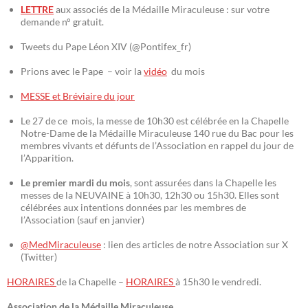
LETTRE
aux associés de la Médaille Miraculeuse : sur votre
demande n° gratuit.
Tweets du Pape Léon XIV (@Pontifex_fr)
Prions avec le Pape – voir la
vidéo
du mois
MESSE et Bréviaire du jour
Le 27 de ce mois, la messe de 10h30 est célébrée en la Chapelle
Notre-Dame de la Médaille Miraculeuse 140 rue du Bac pour les
membres vivants et défunts de l’Association en rappel du jour de
l’Apparition.
Le premier mardi du mois
, sont assurées dans la Chapelle les
messes de la NEUVAINE à 10h30, 12h30 ou 15h30. Elles sont
célébrées aux intentions données par les membres de
l’Association (sauf en janvier)
@MedMiraculeuse
: lien des articles de notre Association sur X
(Twitter)
HORAIRES
de la Chapelle –
HORAIRES
à 15h30 le vendredi.
Association de la Médaille Miraculeuse