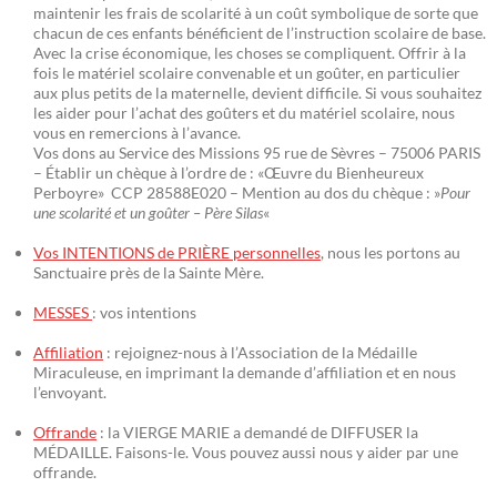
maintenir les frais de scolarité à un coût symbolique de sorte que
chacun de ces enfants bénéficient de l’instruction scolaire de base.
Avec la crise économique, les choses se compliquent. Offrir à la
fois le matériel scolaire convenable et un goûter, en particulier
aux plus petits de la maternelle, devient difficile. Si vous souhaitez
les aider pour l’achat des goûters et du matériel scolaire, nous
vous en remercions à l’avance.
Vos dons au Service des Missions 95 rue de Sèvres – 75006 PARIS
– Établir un chèque à l’ordre de : «Œuvre du Bienheureux
Perboyre» CCP 28588E020 – Mention au dos du chèque : »
Pour
une scolarité et un goûter – Père Silas
«
Vos INTENTIONS de PRIÈRE personnelles
, nous les portons au
Sanctuaire près de la Sainte Mère.
MESSES
: vos intentions
Affiliation
: rejoignez-nous à l’Association de la Médaille
Miraculeuse, en imprimant la demande d’affiliation et en nous
l’envoyant.
Offrande
: la VIERGE MARIE a demandé de DIFFUSER la
MÉDAILLE. Faisons-le. Vous pouvez aussi nous y aider par une
offrande.