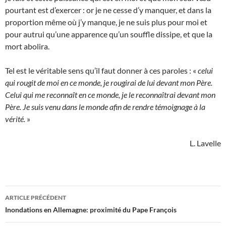
pour­tant est d’exercer : or je ne cesse d’y manquer, et dans la
proportion même où j’y manque, je ne suis plus pour moi et
pour autrui qu’une apparence qu’un souffle dissipe, et que la
mort abolira.
Tel est le véritable sens qu’il faut donner à ces paroles : «
celui
qui rougit de moi en ce monde, je rougirai de lui devant mon Père.
Celui qui me re­connaît en ce monde, je le reconnaîtrai devant mon
Père. Je suis venu dans le monde afin de rendre témoignage à la
vérité.
»
L. Lavelle
Navigation
ARTICLE PRÉCÉDENT
des
Inondations en Allemagne: proximité du Pape François