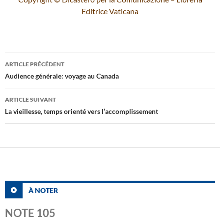
Editrice Vaticana
Navigation
ARTICLE PRÉCÉDENT
des
Audience générale: voyage au Canada
articles
ARTICLE SUIVANT
La vieillesse, temps orienté vers l’accomplissement
À NOTER
NOTE 105