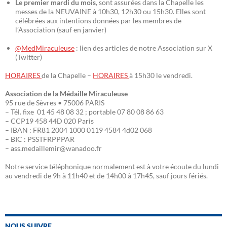
Le premier mardi du mois
, sont assurées dans la Chapelle les
messes de la NEUVAINE à 10h30, 12h30 ou 15h30. Elles sont
célébrées aux intentions données par les membres de
l’Association (sauf en janvier)
@MedMiraculeuse
: lien des articles de notre Association sur X
(Twitter)
HORAIRES
de la Chapelle –
HORAIRES
à 15h30 le vendredi.
Association de la Médaille Miraculeuse
95 rue de Sèvres • 75006 PARIS
– Tél. fixe 01 45 48 08 32 ; portable 07 80 08 86 63
– CCP19 458 44D 020 Paris
– IBAN : FR81 2004 1000 0119 4584 4d02 068
– BIC : PSSTFRPPPAR
– ass.medaillemir@wanadoo.fr
Notre service téléphonique normalement est à votre écoute du lundi
au vendredi de 9h à 11h40 et de 14h00 à 17h45, sauf jours fériés.
NOUS SUIVRE