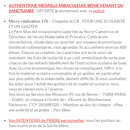
AUTHENTIQUE MÉDAILLE MIRACULEUSE BÉNIE VENANT DU
SANCTUAIRE
: OFFERTE gratuitement avec sa
notice
Micro-réalisation 176
– Chapelet et CB : POUR UNE SCOLARITÉ
ET UN GOÛTER
Le Père Silas est missionnaire Lazariste au Nord-Cameroun et
Directeur de l’école Maternelle et Primaire. Cette école
vincentienne, située dans un quartier aux moyens économiques
limités et rudimentaires, s’est agrandie. Ils accueillent environ 600
élèves. Depuis sa création, les Lazaristes ont eu le souci de
maintenir les frais de scolarité à un coût symbolique de sorte que
chacun de ces enfants bénéficient de l’instruction scolaire de base.
Avec la crise économique, les choses se compliquent. Offrir à la
fois le matériel scolaire convenable et un goûter, en particulier
aux plus petits de la maternelle, devient difficile. Si vous souhaitez
les aider pour l’achat des goûters et du matériel scolaire, nous
vous en remercions à l’avance.
Vos dons au Service des Missions 95 rue de Sèvres – 75006 PARIS
– Établir un chèque à l’ordre de : «Œuvre du Bienheureux
Perboyre» CCP 28588E020 – Mention au dos du chèque : »
Pour
une scolarité et un goûter – Père Silas
«
Vos INTENTIONS de PRIÈRE personnelles
, nous les portons au
Sanctuaire près de la Sainte Mère.