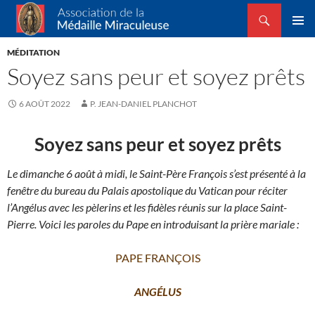
Recherche
Association de la Médaille Miraculeuse
ALLER
MENU
AU
MÉDITATION
PRINCI
CONTENU
Soyez sans peur et soyez prêts
6 AOÛT 2022
P. JEAN-DANIEL PLANCHOT
Soyez sans peur et soyez prêts
Le dimanche 6 août à midi, le Saint-Père François s’est présenté à la
fenêtre du bureau du Palais apostolique du Vatican pour réciter
l’Angélus avec les pèlerins et les fidèles réunis sur la place Saint-
Pierre. Voici les paroles du Pape en introduisant la prière mariale :
PAPE FRANÇOIS
ANGÉLUS