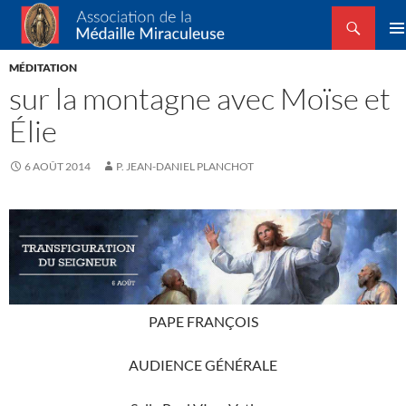
Recherche
Association de la Médaille Miraculeuse
ALLER
MEN
AU
MÉDITATION
PRIN
CONTENU
sur la montagne avec Moïse et
Élie
6 AOÛT 2014
P. JEAN-DANIEL PLANCHOT
PAPE FRANÇOIS
AUDIENCE GÉNÉRALE