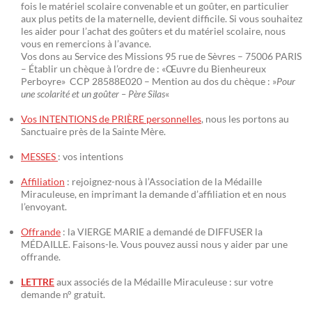
fois le matériel scolaire convenable et un goûter, en particulier
aux plus petits de la maternelle, devient difficile. Si vous souhaitez
les aider pour l’achat des goûters et du matériel scolaire, nous
vous en remercions à l’avance.
Vos dons au Service des Missions 95 rue de Sèvres – 75006 PARIS
– Établir un chèque à l’ordre de : «Œuvre du Bienheureux
Perboyre» CCP 28588E020 – Mention au dos du chèque : »
Pour
une scolarité et un goûter – Père Silas
«
Vos INTENTIONS de PRIÈRE personnelles
, nous les portons au
Sanctuaire près de la Sainte Mère.
MESSES
: vos intentions
Affiliation
: rejoignez-nous à l’Association de la Médaille
Miraculeuse, en imprimant la demande d’affiliation et en nous
l’envoyant.
Offrande
: la VIERGE MARIE a demandé de DIFFUSER la
MÉDAILLE. Faisons-le. Vous pouvez aussi nous y aider par une
offrande.
LETTRE
aux associés de la Médaille Miraculeuse : sur votre
demande n° gratuit.