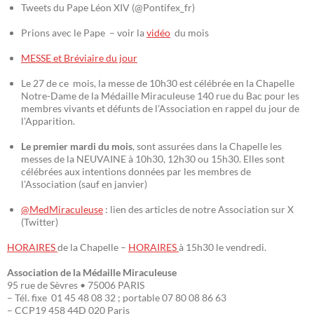
Tweets du Pape Léon XIV (@Pontifex_fr)
Prions avec le Pape – voir la
vidéo
du mois
MESSE et Bréviaire du jour
Le 27 de ce mois, la messe de 10h30 est célébrée en la Chapelle
Notre-Dame de la Médaille Miraculeuse 140 rue du Bac pour les
membres vivants et défunts de l’Association en rappel du jour de
l’Apparition.
Le premier mardi du mois
, sont assurées dans la Chapelle les
messes de la NEUVAINE à 10h30, 12h30 ou 15h30. Elles sont
célébrées aux intentions données par les membres de
l’Association (sauf en janvier)
@MedMiraculeuse
: lien des articles de notre Association sur X
(Twitter)
HORAIRES
de la Chapelle –
HORAIRES
à 15h30 le vendredi.
Association de la Médaille Miraculeuse
95 rue de Sèvres • 75006 PARIS
– Tél. fixe 01 45 48 08 32 ; portable 07 80 08 86 63
– CCP19 458 44D 020 Paris