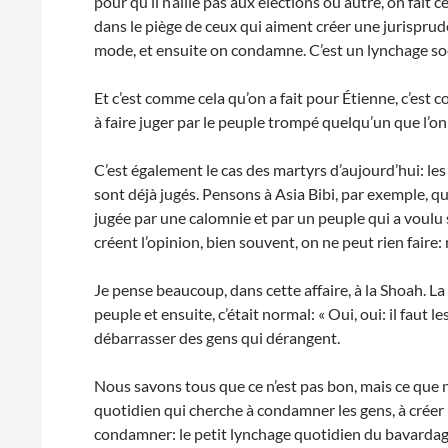
pour qu’il n’aille pas aux élections ou autre, on fait
dans le piège de ceux qui aiment créer une jurisprude
mode, et ensuite on condamne. C’est un lynchage soc
Et c’est comme cela qu’on a fait pour Étienne, c’est 
à faire juger par le peuple trompé quelqu’un que l’on 
C’est également le cas des martyrs d’aujourd’hui: les
sont déjà jugés. Pensons à Asia Bibi, par exemple, qu
jugée par une calomnie et par un peuple qui a voulu 
créent l’opinion, bien souvent, on ne peut rien faire: 
Je pense beaucoup, dans cette affaire, à la Shoah. La
peuple et ensuite, c’était normal: « Oui, oui: il faut l
débarrasser des gens qui dérangent.
Nous savons tous que ce n’est pas bon, mais ce que no
quotidien qui cherche à condamner les gens, à créer 
condamner: le petit lynchage quotidien du bavardag