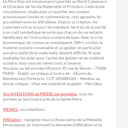
Le Père Silas est missionnaire Lazariste au Nord-Cameroun
et Directeur de l’école Maternelle et Primaire. Cette école
vincentienne, située dans un quartier aux moyens
économiques limités et rudimentaires, s’est agrandie. Ils
accueillent environ 600 élèves. Depuis sa création, les
Lazaristes ont eu le souci de maintenir les frais de scolarité
à un coût symbolique de sorte que chacun de ces enfants
bénéficient de l’instruction scolaire de base. Avec la crise
économique, les choses se compliquent. Offrir à la fois le
matériel scolaire convenable et un goûter, en particulier
aux plus petits de la maternelle, devient difficile. Si vous
souhaitez les aider pour l’achat des goûters et du matériel
scolaire, nous vous en remercions à l’avance.
Vos dons au Service des Missions 95 rue de Sèvres – 75006
PARIS – Établir un chèque à l’ordre de : «Œuvre du
Bienheureux Perboyre» CCP 28588E020 – Mention au
dos du chèque : »
Pour une scolarité et un goûter – Père Silas
«
Vos INTENTIONS de PRIÈRE personnelles
, nous les
portons au Sanctuaire près de la Sainte Mère.
MESSES
: vos intentions
Affiliation
: rejoignez-nous à l’Association de la Médaille
Miraculeuse, en imprimant la demande d’affiliation et en