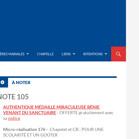
ALLER AU CON
IÈRES MARIALES
CHAPELLE
LIENS
INTENTIONS
À NOTER
NOTE 105
AUTHENTIQUE MÉDAILLE MIRACULEUSE BÉNIE
VENANT DU SANCTUAIRE
: OFFERTE gratuitement avec
sa
notice
Micro-réalisation 176
– Chapelet et CB : POUR UNE
SCOLARITÉ ET UN GOÛTER