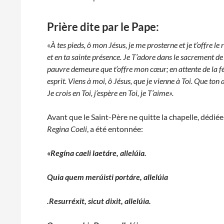
Prière dite par le Pape:
«À tes pieds, ô mon Jésus, je me prosterne et je t’offre 
et en ta sainte présence. Je T’adore dans le sacrement de 
pauvre demeure que t’offre mon cœur; en attente de la f
esprit. Viens à moi, ô Jésus, que je vienne à Toi. Que to
Je crois en Toi, j’espère en Toi, je T’aime».
Avant que le Saint-Père ne quitte la chapelle, dédiée 
Regina Coeli
, a été entonnée:
«Regína caeli laetáre, allelúia.
Quia quem merúisti portáre, allelúia
.Resurréxit, sicut dixit, allelúia.