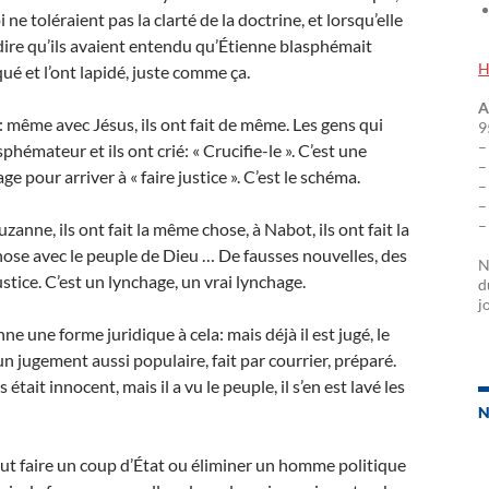
 ne toléraient pas la clarté de la doctrine, et lorsqu’elle
 dire qu’ils avaient entendu qu’Étienne blasphémait
H
aqué et l’ont lapidé, juste comme ça.
A
e: même avec Jésus, ils ont fait de même. Les gens qui
9
–
phémateur et ils ont crié: « Crucifie-le ». C’est une
–
e pour arriver à « faire justice ». C’est le schéma.
–
–
–
zanne, ils ont fait la même chose, à Nabot, ils ont fait la
ose avec le peuple de Dieu … De fausses nouvelles, des
N
tice. C’est un lynchage, un vrai lynchage.
d
j
nne une forme juridique à cela: mais déjà il est jugé, le
un jugement aussi populaire, fait par courrier, préparé.
était innocent, mais il a vu le peuple, il s’en est lavé les
N
ut faire un coup d’État ou éliminer un homme politique