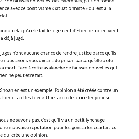
 ceci : de fausses nouvelles, des calomnies, puis on tombe
nce avec ce positivisme « situationniste » qui est à la
ial.
comme cela qu’a été fait le jugement d’Étienne: on en vient
a déjà jugé.
 juges n’ont aucune chance de rendre justice parce qu’ils
e nous avons vue: dix ans de prison parce qu’elle a été
sa mort. Face à cette avalanche de fausses nouvelles qui
rien ne peut être fait.
 Shoah en est un exemple: l’opinion a été créée contre un
es tuer, il faut les tuer ». Une façon de procéder pour se
us ne savons pas, c’est qu’il y a un petit lynchage
une mauvaise réputation pour les gens, à les écarter, les
e qui crée une opinion.