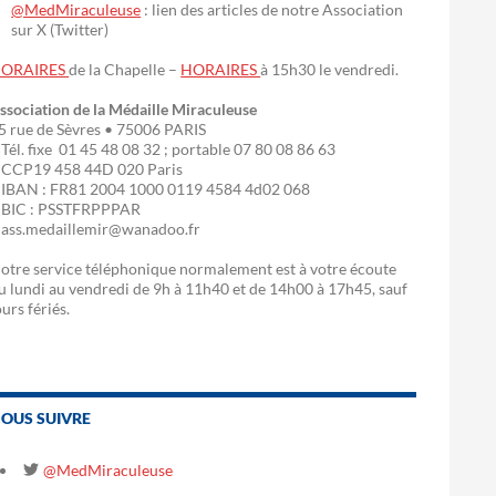
@MedMiraculeuse
: lien des articles de notre Association
sur X (Twitter)
ORAIRES
de la Chapelle –
HORAIRES
à 15h30 le vendredi.
ssociation de la Médaille Miraculeuse
5 rue de Sèvres • 75006 PARIS
 Tél. fixe 01 45 48 08 32 ; portable 07 80 08 86 63
 CCP19 458 44D 020 Paris
 IBAN : FR81 2004 1000 0119 4584 4d02 068
 BIC : PSSTFRPPPAR
 ass.medaillemir@wanadoo.fr
otre service téléphonique normalement est à votre écoute
u lundi au vendredi de 9h à 11h40 et de 14h00 à 17h45, sauf
ours fériés.
OUS SUIVRE
@MedMiraculeuse