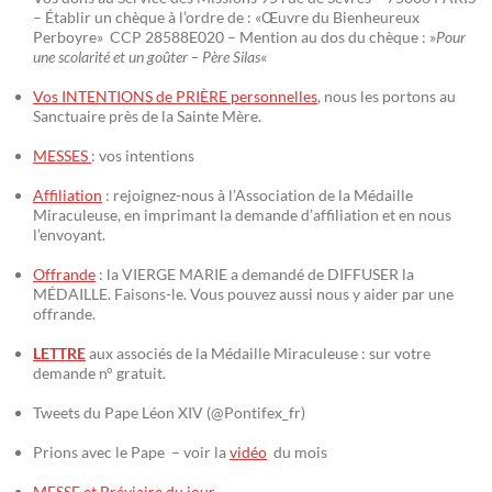
– Établir un chèque à l’ordre de : «Œuvre du Bienheureux
Perboyre» CCP 28588E020 – Mention au dos du chèque : »
Pour
une scolarité et un goûter – Père Silas
«
Vos INTENTIONS de PRIÈRE personnelles
, nous les portons au
Sanctuaire près de la Sainte Mère.
MESSES
: vos intentions
Affiliation
: rejoignez-nous à l’Association de la Médaille
Miraculeuse, en imprimant la demande d’affiliation et en nous
l’envoyant.
Offrande
: la VIERGE MARIE a demandé de DIFFUSER la
MÉDAILLE. Faisons-le. Vous pouvez aussi nous y aider par une
offrande.
LETTRE
aux associés de la Médaille Miraculeuse : sur votre
demande n° gratuit.
Tweets du Pape Léon XIV (@Pontifex_fr)
Prions avec le Pape – voir la
vidéo
du mois
MESSE et Bréviaire du jour