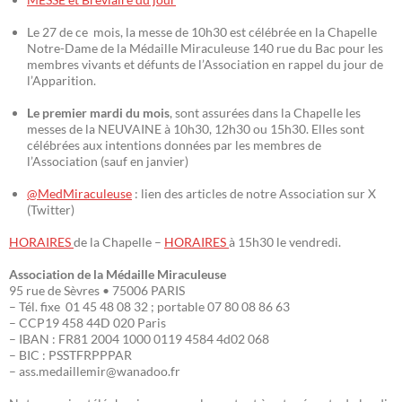
Le 27 de ce mois, la messe de 10h30 est célébrée en la Chapelle
Notre-Dame de la Médaille Miraculeuse 140 rue du Bac pour les
membres vivants et défunts de l’Association en rappel du jour de
l’Apparition.
Le premier mardi du mois
, sont assurées dans la Chapelle les
messes de la NEUVAINE à 10h30, 12h30 ou 15h30. Elles sont
célébrées aux intentions données par les membres de
l’Association (sauf en janvier)
@MedMiraculeuse
: lien des articles de notre Association sur X
(Twitter)
HORAIRES
de la Chapelle –
HORAIRES
à 15h30 le vendredi.
Association de la Médaille Miraculeuse
95 rue de Sèvres • 75006 PARIS
– Tél. fixe 01 45 48 08 32 ; portable 07 80 08 86 63
– CCP19 458 44D 020 Paris
– IBAN : FR81 2004 1000 0119 4584 4d02 068
– BIC : PSSTFRPPPAR
– ass.medaillemir@wanadoo.fr