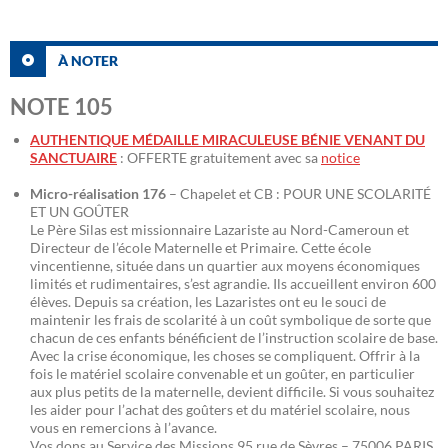
À NOTER
NOTE 105
AUTHENTIQUE MÉDAILLE MIRACULEUSE BÉNIE VENANT DU
SANCTUAIRE
: OFFERTE gratuitement avec sa
notice
Micro-réalisation 176
– Chapelet et CB : POUR UNE SCOLARITÉ
ET UN GOÛTER
Le Père Silas est missionnaire Lazariste au Nord-Cameroun et
Directeur de l’école Maternelle et Primaire. Cette école
vincentienne, située dans un quartier aux moyens économiques
limités et rudimentaires, s’est agrandie. Ils accueillent environ 600
élèves. Depuis sa création, les Lazaristes ont eu le souci de
maintenir les frais de scolarité à un coût symbolique de sorte que
chacun de ces enfants bénéficient de l’instruction scolaire de base.
Avec la crise économique, les choses se compliquent. Offrir à la
fois le matériel scolaire convenable et un goûter, en particulier
aux plus petits de la maternelle, devient difficile. Si vous souhaitez
les aider pour l’achat des goûters et du matériel scolaire, nous
vous en remercions à l’avance.
Vos dons au Service des Missions 95 rue de Sèvres – 75006 PARIS