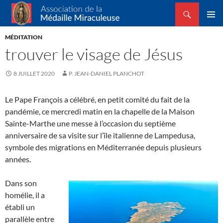
Recherche
Association de la Médaille Miraculeuse
ALLER
MENU
AU
MÉDITATION
PRINCI
CONTENU
trouver le visage de Jésus
8 JUILLET 2020
P. JEAN-DANIEL PLANCHOT
Le Pape François a célébré, en petit comité du fait de la
pandémie, ce mercredi matin en la chapelle de la Maison
Sainte-Marthe une messe à l’occasion du septième
anniversaire de sa visite sur l’île italienne de Lampedusa,
symbole des migrations en Méditerranée depuis plusieurs
années.
Dans son
homélie, il a
établi un
parallèle entre