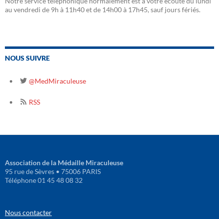
Notre service téléphonique normalement est à votre écoute du lundi
au vendredi de 9h à 11h40 et de 14h00 à 17h45, sauf jours fériés.
NOUS SUIVRE
@MedMiraculeuse
RSS
Association de la Médaille Miraculeuse
95 rue de Sèvres • 75006 PARIS
Téléphone 01 45 48 08 32
Nous contacter