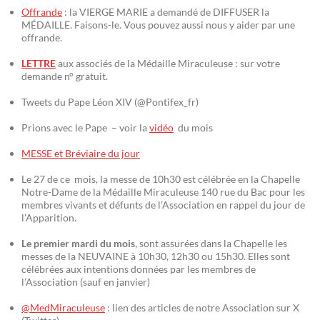
Offrande
: la VIERGE MARIE a demandé de DIFFUSER la
MÉDAILLE. Faisons-le. Vous pouvez aussi nous y aider par une
offrande.
LETTRE
aux associés de la Médaille Miraculeuse : sur votre
demande n° gratuit.
Tweets du Pape Léon XIV (@Pontifex_fr)
Prions avec le Pape – voir la
vidéo
du mois
MESSE et Bréviaire du jour
Le 27 de ce mois, la messe de 10h30 est célébrée en la Chapelle
Notre-Dame de la Médaille Miraculeuse 140 rue du Bac pour les
membres vivants et défunts de l’Association en rappel du jour de
l’Apparition.
Le premier mardi du mois
, sont assurées dans la Chapelle les
messes de la NEUVAINE à 10h30, 12h30 ou 15h30. Elles sont
célébrées aux intentions données par les membres de
l’Association (sauf en janvier)
@MedMiraculeuse
: lien des articles de notre Association sur X