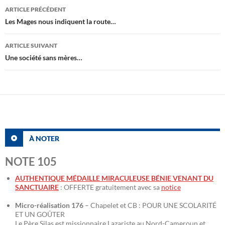
Navigation
ARTICLE PRÉCÉDENT
des
Les Mages nous indiquent la route…
articles
ARTICLE SUIVANT
Une société sans mères…
À NOTER
NOTE 105
AUTHENTIQUE MÉDAILLE MIRACULEUSE BÉNIE VENANT DU
SANCTUAIRE
: OFFERTE gratuitement avec sa
notice
Micro-réalisation 176
– Chapelet et CB : POUR UNE SCOLARITÉ
ET UN GOÛTER
Le Père Silas est missionnaire Lazariste au Nord-Cameroun et