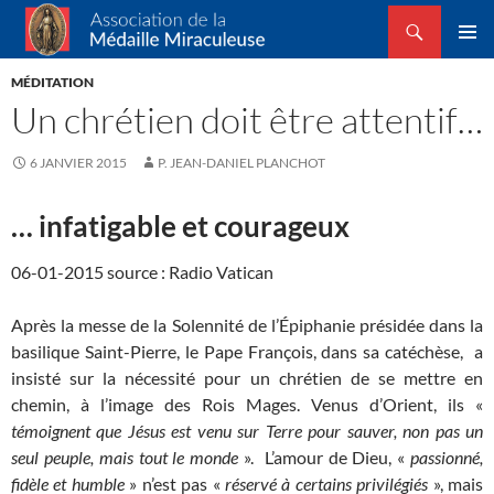
Recherche
Association de la Médaille Miraculeuse
ALLER
MENU
AU
MÉDITATION
PRINCI
CONTENU
Un chrétien doit être attentif…
6 JANVIER 2015
P. JEAN-DANIEL PLANCHOT
… infatigable et courageux
06-01-2015 source : Radio Vatican
Après la messe de la Solennité de l’Épiphanie présidée dans la
basilique Saint-Pierre, le Pape François, dans sa catéchèse, a
insisté sur la nécessité pour un chrétien de se mettre en
chemin, à l’image des Rois Mages. Venus d’Orient, ils «
témoignent que Jésus est venu sur Terre pour sauver, non pas un
seul peuple, mais tout le monde
». L’amour de Dieu, «
passionné,
fidèle et humble
» n’est pas «
réservé à certains privilégiés
», mais