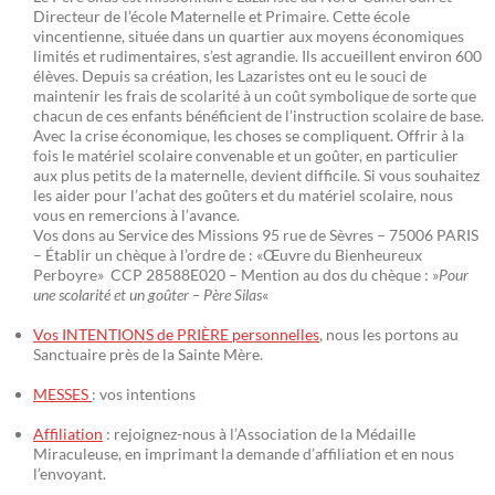
Directeur de l’école Maternelle et Primaire. Cette école
vincentienne, située dans un quartier aux moyens économiques
limités et rudimentaires, s’est agrandie. Ils accueillent environ 600
élèves. Depuis sa création, les Lazaristes ont eu le souci de
maintenir les frais de scolarité à un coût symbolique de sorte que
chacun de ces enfants bénéficient de l’instruction scolaire de base.
Avec la crise économique, les choses se compliquent. Offrir à la
fois le matériel scolaire convenable et un goûter, en particulier
aux plus petits de la maternelle, devient difficile. Si vous souhaitez
les aider pour l’achat des goûters et du matériel scolaire, nous
vous en remercions à l’avance.
Vos dons au Service des Missions 95 rue de Sèvres – 75006 PARIS
– Établir un chèque à l’ordre de : «Œuvre du Bienheureux
Perboyre» CCP 28588E020 – Mention au dos du chèque : »
Pour
une scolarité et un goûter – Père Silas
«
Vos INTENTIONS de PRIÈRE personnelles
, nous les portons au
Sanctuaire près de la Sainte Mère.
MESSES
: vos intentions
Affiliation
: rejoignez-nous à l’Association de la Médaille
Miraculeuse, en imprimant la demande d’affiliation et en nous
l’envoyant.