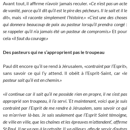
Avant tout, il affirme n’avoir jamais reculer. «
Ce n’est pas un acte
de vanité, parce qu’il dit qu’il est le pire des pécheurs. Il le sait et il le
dit
», mais «
il raconte simplement l’histoire.
» «
C’est une des choses
qui donnera beaucoup de paix au pasteur
lorsqu’il prendra congé
:
se rappeler qu’il n’a jamais été un pasteur de compromis
.» Et pour
cela «
il faut du courage
.»
Des pasteurs qui ne s’approprient pas le troupeau
Paul dit encore qu’il se rend à Jérusalem, «
contraint par l’Esprit
»,
sans savoir ce qui l’y attend. Il obéit à l’Esprit-Saint, car «
le
pasteur sait qu’il est en chemin.
»
«
il continue car il sait qu’il ne possède rien en propre, il ne s’est pas
approprié son troupeau, il l’a servi. ‘Et maintenant, voici que je suis
contraint par l’Esprit de me rendre à Jérusalem, sans savoir ce qui
va m’arriver là-bas. Je sais seulement que l’Esprit Saint témoigne,
de ville en ville, que les chaînes et les épreuves m’attendent’, affirme
St Paul. Il ne va pas à la retraite. Il va ailleurs, afin de servir d’autres