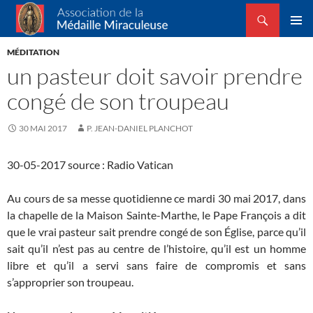
Recherche
Association de la Médaille Miraculeuse
ALLER
MENU
AU
MÉDITATION
PRINCI
CONTENU
un pasteur doit savoir prendre
congé de son troupeau
30 MAI 2017
P. JEAN-DANIEL PLANCHOT
30-05-2017 source : Radio Vatican
Au cours de sa messe quotidienne ce mardi 30 mai 2017, dans
la chapelle de la Maison Sainte-Marthe, le Pape François a dit
que le vrai pasteur sait prendre congé de son Église, parce qu’il
sait qu’il n’est pas au centre de l’histoire, qu’il est un homme
libre et qu’il a servi sans faire de compromis et sans
s’approprier son troupeau.