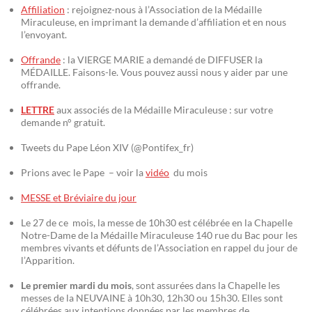
Affiliation
: rejoignez-nous à l’Association de la Médaille
Miraculeuse, en imprimant la demande d’affiliation et en nous
l’envoyant.
Offrande
: la VIERGE MARIE a demandé de DIFFUSER la
MÉDAILLE. Faisons-le. Vous pouvez aussi nous y aider par une
offrande.
LETTRE
aux associés de la Médaille Miraculeuse : sur votre
demande n° gratuit.
Tweets du Pape Léon XIV (@Pontifex_fr)
Prions avec le Pape – voir la
vidéo
du mois
MESSE et Bréviaire du jour
Le 27 de ce mois, la messe de 10h30 est célébrée en la Chapelle
Notre-Dame de la Médaille Miraculeuse 140 rue du Bac pour les
membres vivants et défunts de l’Association en rappel du jour de
l’Apparition.
Le premier mardi du mois
, sont assurées dans la Chapelle les
messes de la NEUVAINE à 10h30, 12h30 ou 15h30. Elles sont
célébrées aux intentions données par les membres de