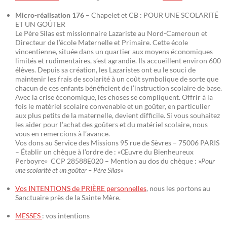
Micro-réalisation 176
– Chapelet et CB : POUR UNE SCOLARITÉ
ET UN GOÛTER
Le Père Silas est missionnaire Lazariste au Nord-Cameroun et
Directeur de l’école Maternelle et Primaire. Cette école
vincentienne, située dans un quartier aux moyens économiques
limités et rudimentaires, s’est agrandie. Ils accueillent environ 600
élèves. Depuis sa création, les Lazaristes ont eu le souci de
maintenir les frais de scolarité à un coût symbolique de sorte que
chacun de ces enfants bénéficient de l’instruction scolaire de base.
Avec la crise économique, les choses se compliquent. Offrir à la
fois le matériel scolaire convenable et un goûter, en particulier
aux plus petits de la maternelle, devient difficile. Si vous souhaitez
les aider pour l’achat des goûters et du matériel scolaire, nous
vous en remercions à l’avance.
Vos dons au Service des Missions 95 rue de Sèvres – 75006 PARIS
– Établir un chèque à l’ordre de : «Œuvre du Bienheureux
Perboyre» CCP 28588E020 – Mention au dos du chèque : »
Pour
une scolarité et un goûter – Père Silas
«
Vos INTENTIONS de PRIÈRE personnelles
, nous les portons au
Sanctuaire près de la Sainte Mère.
MESSES
: vos intentions