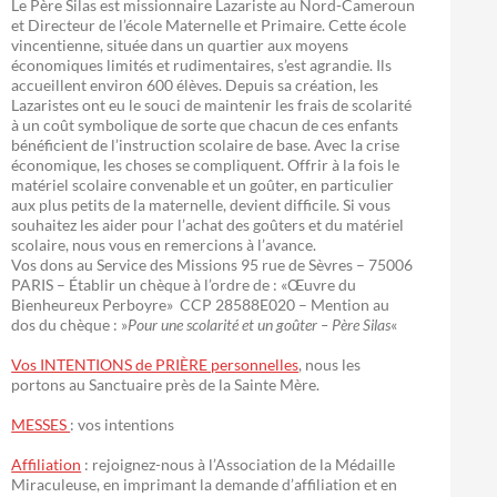
Le Père Silas est missionnaire Lazariste au Nord-Cameroun
et Directeur de l’école Maternelle et Primaire. Cette école
vincentienne, située dans un quartier aux moyens
économiques limités et rudimentaires, s’est agrandie. Ils
accueillent environ 600 élèves. Depuis sa création, les
Lazaristes ont eu le souci de maintenir les frais de scolarité
à un coût symbolique de sorte que chacun de ces enfants
bénéficient de l’instruction scolaire de base. Avec la crise
économique, les choses se compliquent. Offrir à la fois le
matériel scolaire convenable et un goûter, en particulier
aux plus petits de la maternelle, devient difficile. Si vous
souhaitez les aider pour l’achat des goûters et du matériel
scolaire, nous vous en remercions à l’avance.
Vos dons au Service des Missions 95 rue de Sèvres – 75006
PARIS – Établir un chèque à l’ordre de : «Œuvre du
Bienheureux Perboyre» CCP 28588E020 – Mention au
dos du chèque : »
Pour une scolarité et un goûter – Père Silas
«
Vos INTENTIONS de PRIÈRE personnelles
, nous les
portons au Sanctuaire près de la Sainte Mère.
MESSES
: vos intentions
Affiliation
: rejoignez-nous à l’Association de la Médaille
Miraculeuse, en imprimant la demande d’affiliation et en