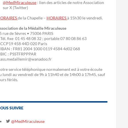
@MedMiraculeuse
: lien des articles de notre Association
sur X (Twitter)
ORAIRES
de la Chapelle –
HORAIRES
à 15h30 le vendredi.
ssociation de la Médaille Miraculeuse
5 rue de Sèvres • 75006 PARIS
 Tél. fixe 01 45 48 08 32 ; portable 07 80 08 86 63
 CCP19 458 44D 020 Paris
 IBAN : FR81 2004 1000 0119 4584 4d02 068
 BIC : PSSTFRPPPAR
 ass.medaillemir@wanadoo.fr
otre service téléphonique normalement est à votre écoute
u lundi au vendredi de 9h à 11h40 et de 14h00 à 17h45, sauf
ours fériés.
OUS SUIVRE
@MedMiraculeuse