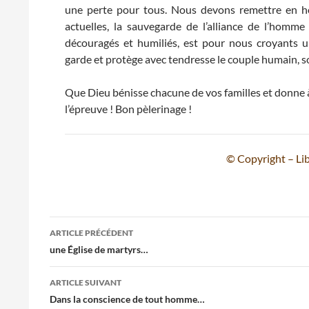
une perte pour tous. Nous devons remettre en hon
actuelles, la sauvegarde de l’alliance de l’homm
découragés et humiliés, est pour nous croyants 
garde et protège avec tendresse le couple humain, s
Que Dieu bénisse chacune de vos familles et donne à c
l’épreuve ! Bon pèlerinage !
© Copyright – Lib
Navigation
ARTICLE PRÉCÉDENT
des
une Église de martyrs…
articles
ARTICLE SUIVANT
Dans la conscience de tout homme…