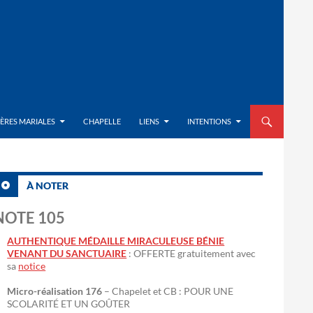
ALLER AU CON
IÈRES MARIALES
CHAPELLE
LIENS
INTENTIONS
À NOTER
NOTE 105
AUTHENTIQUE MÉDAILLE MIRACULEUSE BÉNIE
VENANT DU SANCTUAIRE
: OFFERTE gratuitement avec
sa
notice
Micro-réalisation 176
– Chapelet et CB : POUR UNE
SCOLARITÉ ET UN GOÛTER