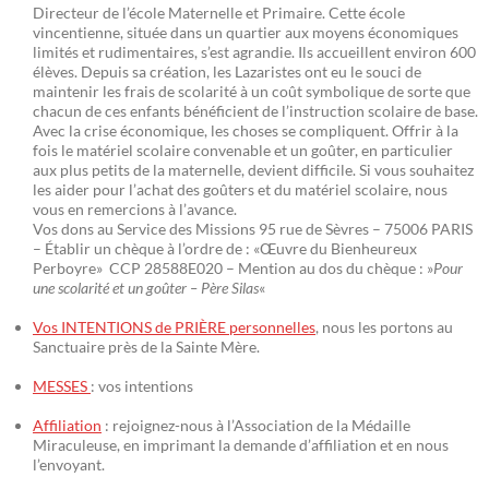
Directeur de l’école Maternelle et Primaire. Cette école
vincentienne, située dans un quartier aux moyens économiques
limités et rudimentaires, s’est agrandie. Ils accueillent environ 600
élèves. Depuis sa création, les Lazaristes ont eu le souci de
maintenir les frais de scolarité à un coût symbolique de sorte que
chacun de ces enfants bénéficient de l’instruction scolaire de base.
Avec la crise économique, les choses se compliquent. Offrir à la
fois le matériel scolaire convenable et un goûter, en particulier
aux plus petits de la maternelle, devient difficile. Si vous souhaitez
les aider pour l’achat des goûters et du matériel scolaire, nous
vous en remercions à l’avance.
Vos dons au Service des Missions 95 rue de Sèvres – 75006 PARIS
– Établir un chèque à l’ordre de : «Œuvre du Bienheureux
Perboyre» CCP 28588E020 – Mention au dos du chèque : »
Pour
une scolarité et un goûter – Père Silas
«
Vos INTENTIONS de PRIÈRE personnelles
, nous les portons au
Sanctuaire près de la Sainte Mère.
MESSES
: vos intentions
Affiliation
: rejoignez-nous à l’Association de la Médaille
Miraculeuse, en imprimant la demande d’affiliation et en nous
l’envoyant.