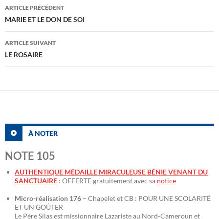
Navigation
ARTICLE PRÉCÉDENT
des
MARIE ET LE DON DE SOI
articles
ARTICLE SUIVANT
LE ROSAIRE
À NOTER
NOTE 105
AUTHENTIQUE MÉDAILLE MIRACULEUSE BÉNIE VENANT DU
SANCTUAIRE
: OFFERTE gratuitement avec sa
notice
Micro-réalisation 176
– Chapelet et CB : POUR UNE SCOLARITÉ
ET UN GOÛTER
Le Père Silas est missionnaire Lazariste au Nord-Cameroun et