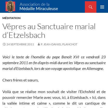
Recherche
Association de la Médaille Miraculeuse
ALLER
MENU
AU
MÉDITATION
PRINCI
CONTENU
Vêpres au Sanctuaire marial
d’Etzelsbach
24 SEPTEMBRE 2011
P. JEAN-DANIEL PLANCHOT
Voici le texte de l’homélie du pape Benoît XVI ce vendredi 23
septembre 2011 en fin d’après-midi durant les Vêpres au sanctuaire
marial d’Etzelsbach, lors de son voyage apostolique en Allemagne.
Chers frères et sœurs,
Voilà que se réalise mon souhait de visiter l’Eichsfeld et de
pouvoir remercier Marie avec vous, ici, à Etzelsbach. « Ici, dans
la vallée intime et calme », comme le dit un cantique de