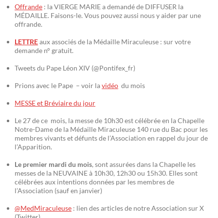
Offrande
: la VIERGE MARIE a demandé de DIFFUSER la
MÉDAILLE. Faisons-le. Vous pouvez aussi nous y aider par une
offrande.
LETTRE
aux associés de la Médaille Miraculeuse : sur votre
demande n° gratuit.
Tweets du Pape Léon XIV (@Pontifex_fr)
Prions avec le Pape – voir la
vidéo
du mois
MESSE et Bréviaire du jour
Le 27 de ce mois, la messe de 10h30 est célébrée en la Chapelle
Notre-Dame de la Médaille Miraculeuse 140 rue du Bac pour les
membres vivants et défunts de l’Association en rappel du jour de
l’Apparition.
Le premier mardi du mois
, sont assurées dans la Chapelle les
messes de la NEUVAINE à 10h30, 12h30 ou 15h30. Elles sont
célébrées aux intentions données par les membres de
l’Association (sauf en janvier)
@MedMiraculeuse
: lien des articles de notre Association sur X
(Twitter)