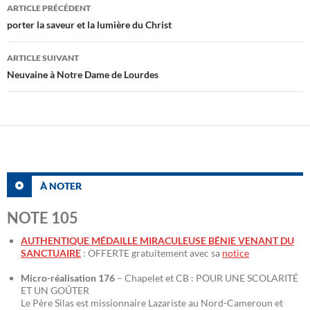
Navigation
ARTICLE PRÉCÉDENT
des
porter la saveur et la lumière du Christ
articles
ARTICLE SUIVANT
Neuvaine à Notre Dame de Lourdes
À NOTER
NOTE 105
AUTHENTIQUE MÉDAILLE MIRACULEUSE BÉNIE VENANT DU
SANCTUAIRE
: OFFERTE gratuitement avec sa
notice
Micro-réalisation 176
– Chapelet et CB : POUR UNE SCOLARITÉ
ET UN GOÛTER
Le Père Silas est missionnaire Lazariste au Nord-Cameroun et