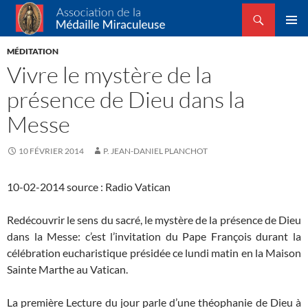
Recherche
Association de la Médaille Miraculeuse
ALLER
MENU
AU
MÉDITATION
PRINCI
CONTENU
Vivre le mystère de la
présence de Dieu dans la
Messe
10 FÉVRIER 2014
P. JEAN-DANIEL PLANCHOT
10-02-2014 source : Radio Vatican
Redécouvrir le sens du sacré, le mystère de la présence de Dieu
dans la Messe: c’est l’invitation du Pape François durant la
célébration eucharistique présidée ce lundi matin en la Maison
Sainte Marthe au Vatican.
La première Lecture du jour parle d’une théophanie de Dieu à