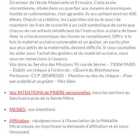
Directeur de l’école Maternelle et Primaire. Cette école
vincentienne, située dans un quartier aux moyens économiques
limités et rudimentaires, s’est agrandie. Ils accueillent environ 600
élèves. Depuis sa création, les Lazaristes ont eu le souci de
maintenir les frais de scolarité à un coût symbolique de sorte que
chacun de ces enfants bénéficient de l’instruction scolaire de base.
Avec la crise économique, les choses se compliquent. Offrir à la
fois le matériel scolaire convenable et un goûter, en particulier
aux plus petits de la maternelle, devient difficile. Si vous souhaitez
les aider pour l’achat des goûters et du matériel scolaire, nous
vous en remercions à l’avance.
Vos dons au Service des Missions 95 rue de Sèvres – 75006 PARIS
– Établir un chèque à l’ordre de : «Œuvre du Bienheureux
Perboyre» CCP 28588E020 – Mention au dos du chèque : »
Pour
une scolarité et un goûter – Père Silas
«
Vos INTENTIONS de PRIÈRE personnelles
, nous les portons au
Sanctuaire près de la Sainte Mère.
MESSES
: vos intentions
Affiliation
: rejoignez-nous à l’Association de la Médaille
Miraculeuse, en imprimant la demande d’affiliation et en nous
l’envoyant.