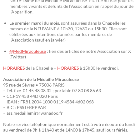
Notre-Dame de la Médaille Miraculeuse 140 rue du Bac pour les
membres vivants et défunts de l’Association en rappel du jour de
l’Apparition.
Le premier mardi du mois
, sont assurées dans la Chapelle les
messes de la NEUVAINE à 10h30, 12h30 ou 15h30. Elles sont
célébrées aux intentions données par les membres de
l’Association (sauf en janvier)
@MedMiraculeuse
: lien des articles de notre Association sur X
(Twitter)
HORAIRES
de la Chapelle –
HORAIRES
à 15h30 le vendredi.
Association de la Médaille Miraculeuse
95 rue de Sèvres • 75006 PARIS
– Tél. fixe 01 45 48 08 32 ; portable 07 80 08 86 63
– CCP19 458 44D 020 Paris
– IBAN : FR81 2004 1000 0119 4584 4d02 068
– BIC : PSSTFRPPPAR
– ass.medaillemir@wanadoo.fr
Notre service téléphonique normalement est à votre écoute du lundi
au vendredi de 9h à 11h40 et de 14h00 à 17h45, sauf jours fériés.