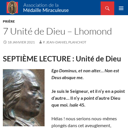
Recherche
Association de la Médaille Miraculeuse
ALLER
MENU
AU
PRIÈRE
PRINCI
CONTENU
7 Unité de Dieu – Lhomond
18 JANVIER 2021
P. JEAN-DANIEL PLANCHOT
SEPTIÈME LECTURE : Unité de Dieu
Ego Dominus
,
et non alter… Non est
Deus absque me.
Je suis le Seigneur, et il n’y en a point
d’autre… Il n’y a point d’autre Dieu
que moi.
Isaïe
45.
Hélas ! nous serions nous-mêmes
plongés dans cet aveuglement,