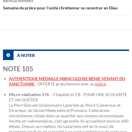
ARTICLE SUIVANT
Semaine de prière pour l’unité chrétienne: se recentrer en Dieu
À NOTER
NOTE 105
AUTHENTIQUE MÉDAILLE MIRACULEUSE BÉNIE VENANT DU
SANCTUAIRE
: OFFERTE gratuitement avec sa
notice
Micro-réalisation 176
– Chapelet et CB : POUR UNE SCOLARITÉ
ET UN GOÛTER
Le Père Silas est missionnaire Lazariste au Nord-Cameroun et
Directeur de l’école Maternelle et Primaire. Cette école
vincentienne, située dans un quartier aux moyens économiques
limités et rudimentaires, s’est agrandie. Ils accueillent environ 600
élèves. Depuis sa création, les Lazaristes ont eu le souci de
maintenir les frais de scolarité à un coût symbolique de sorte que