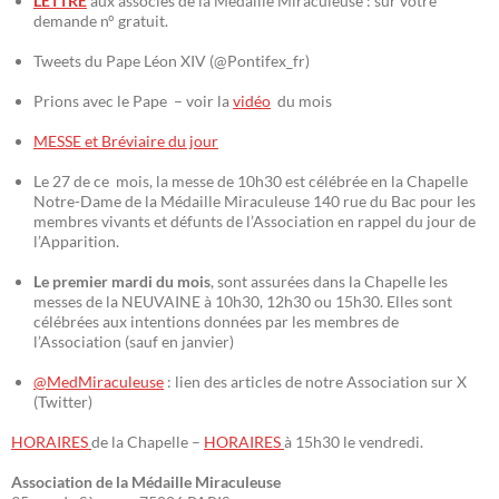
LETTRE
aux associés de la Médaille Miraculeuse : sur votre
demande n° gratuit.
Tweets du Pape Léon XIV (@Pontifex_fr)
Prions avec le Pape – voir la
vidéo
du mois
MESSE et Bréviaire du jour
Le 27 de ce mois, la messe de 10h30 est célébrée en la Chapelle
Notre-Dame de la Médaille Miraculeuse 140 rue du Bac pour les
membres vivants et défunts de l’Association en rappel du jour de
l’Apparition.
Le premier mardi du mois
, sont assurées dans la Chapelle les
messes de la NEUVAINE à 10h30, 12h30 ou 15h30. Elles sont
célébrées aux intentions données par les membres de
l’Association (sauf en janvier)
@MedMiraculeuse
: lien des articles de notre Association sur X
(Twitter)
HORAIRES
de la Chapelle –
HORAIRES
à 15h30 le vendredi.
Association de la Médaille Miraculeuse