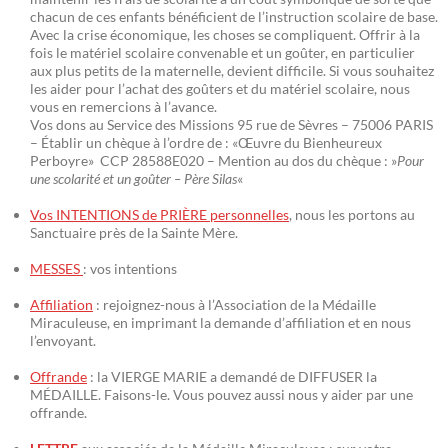
chacun de ces enfants bénéficient de l’instruction scolaire de base.
Avec la crise économique, les choses se compliquent. Offrir à la
fois le matériel scolaire convenable et un goûter, en particulier
aux plus petits de la maternelle, devient difficile. Si vous souhaitez
les aider pour l’achat des goûters et du matériel scolaire, nous
vous en remercions à l’avance.
Vos dons au Service des Missions 95 rue de Sèvres – 75006 PARIS
– Établir un chèque à l’ordre de : «Œuvre du Bienheureux
Perboyre» CCP 28588E020 – Mention au dos du chèque : »
Pour
une scolarité et un goûter – Père Silas
«
Vos INTENTIONS de PRIÈRE personnelles
, nous les portons au
Sanctuaire près de la Sainte Mère.
MESSES
: vos intentions
Affiliation
: rejoignez-nous à l’Association de la Médaille
Miraculeuse, en imprimant la demande d’affiliation et en nous
l’envoyant.
Offrande
: la VIERGE MARIE a demandé de DIFFUSER la
MÉDAILLE. Faisons-le. Vous pouvez aussi nous y aider par une
offrande.