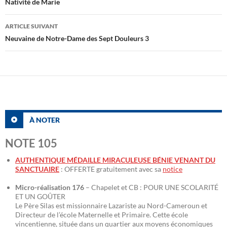
des
Nativité de Marie
articles
ARTICLE SUIVANT
Neuvaine de Notre-Dame des Sept Douleurs 3
À NOTER
NOTE 105
AUTHENTIQUE MÉDAILLE MIRACULEUSE BÉNIE VENANT DU
SANCTUAIRE
: OFFERTE gratuitement avec sa
notice
Micro-réalisation 176
– Chapelet et CB : POUR UNE SCOLARITÉ
ET UN GOÛTER
Le Père Silas est missionnaire Lazariste au Nord-Cameroun et
Directeur de l’école Maternelle et Primaire. Cette école
vincentienne, située dans un quartier aux moyens économiques