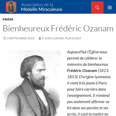
Recherche
Association de la Médaille Miraculeuse
ALLER
MENU
AU
PRIÈRE
PRINCI
CONTENU
Bienheureux Frédéric Ozanam
9 SEPTEMBRE 2025
P. JEAN-DANIEL PLANCHOT
Aujourd’hui l’Église nous
permet de célébrer la
mémoire du bienheureux
Frédéric Ozanam
(1813-
1853). D’origine lyonnaise,
il vient très jeune à Paris
pour faire carrière dans
l’enseignement. Il n’entend
pas seulement affirmer sa
foi dans ses paroles et ses
écrits, il veut la mettre en