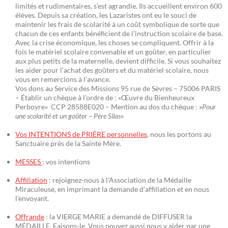
limités et rudimentaires, s’est agrandie. Ils accueillent environ 600
élèves. Depuis sa création, les Lazaristes ont eu le souci de
maintenir les frais de scolarité à un coût symbolique de sorte que
chacun de ces enfants bénéficient de l’instruction scolaire de base.
Avec la crise économique, les choses se compliquent. Offrir à la
fois le matériel scolaire convenable et un goûter, en particulier
aux plus petits de la maternelle, devient difficile. Si vous souhaitez
les aider pour l’achat des goûters et du matériel scolaire, nous
vous en remercions à l’avance.
Vos dons au Service des Missions 95 rue de Sèvres – 75006 PARIS
– Établir un chèque à l’ordre de : «Œuvre du Bienheureux
Perboyre» CCP 28588E020 – Mention au dos du chèque : »
Pour
une scolarité et un goûter – Père Silas
«
Vos INTENTIONS de PRIÈRE personnelles
, nous les portons au
Sanctuaire près de la Sainte Mère.
MESSES
: vos intentions
Affiliation
: rejoignez-nous à l’Association de la Médaille
Miraculeuse, en imprimant la demande d’affiliation et en nous
l’envoyant.
Offrande
: la VIERGE MARIE a demandé de DIFFUSER la
MÉDAILLE. Faisons-le. Vous pouvez aussi nous y aider par une