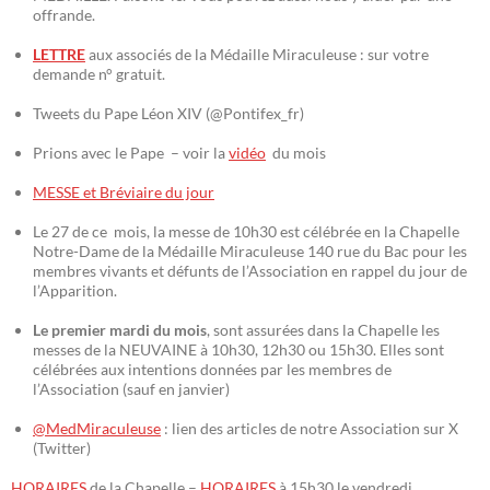
offrande.
LETTRE
aux associés de la Médaille Miraculeuse : sur votre
demande n° gratuit.
Tweets du Pape Léon XIV (@Pontifex_fr)
Prions avec le Pape – voir la
vidéo
du mois
MESSE et Bréviaire du jour
Le 27 de ce mois, la messe de 10h30 est célébrée en la Chapelle
Notre-Dame de la Médaille Miraculeuse 140 rue du Bac pour les
membres vivants et défunts de l’Association en rappel du jour de
l’Apparition.
Le premier mardi du mois
, sont assurées dans la Chapelle les
messes de la NEUVAINE à 10h30, 12h30 ou 15h30. Elles sont
célébrées aux intentions données par les membres de
l’Association (sauf en janvier)
@MedMiraculeuse
: lien des articles de notre Association sur X
(Twitter)
HORAIRES
de la Chapelle –
HORAIRES
à 15h30 le vendredi.