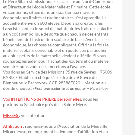
Le Père Silas est missionnaire Lazariste au Nord-Cameroun
et Directeur de l’école Maternelle et Primaire. Cette école
vincentienne, située dans un quartier aux moyens
économiques limités et rudimentaires, s’est agrandie. Ils
accueillent environ 600 élèves. Depuis sa création, les
Lazaristes ont eu le souci de maintenir les frais de scolarité
à un coût symbolique de sorte que chacun de ces enfants
bénéficient de l’instruction scolaire de base. Avec la crise
économique, les choses se compliquent. Offrir à la fois le
matériel scolaire convenable et un goûter, en particulier
aux plus petits de la maternelle, devient difficile. Si vous
souhaitez les aider pour l’achat des goûters et du matériel
scolaire, nous vous en remercions à l’avance.
Vos dons au Service des Missions 95 rue de Sèvres – 75006
PARIS – Établir un chèque à l’ordre de : «Œuvre du
Bienheureux Perboyre» CCP 28588E020 – Mention au
dos du chèque : »
Pour une scolarité et un goûter – Père Silas
«
Vos INTENTIONS de PRIÈRE personnelles
, nous les
portons au Sanctuaire près de la Sainte Mère.
MESSES
: vos intentions
Affiliation
: rejoignez-nous à l’Association de la Médaille
Miraculeuse, en imprimant la demande d’affiliation et en