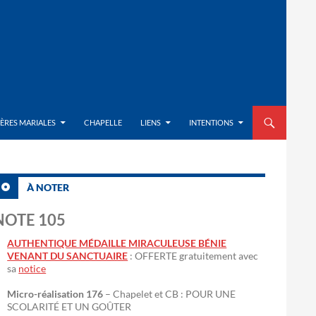
ALLER AU CON
IÈRES MARIALES
CHAPELLE
LIENS
INTENTIONS
À NOTER
NOTE 105
AUTHENTIQUE MÉDAILLE MIRACULEUSE BÉNIE
VENANT DU SANCTUAIRE
: OFFERTE gratuitement avec
sa
notice
Micro-réalisation 176
– Chapelet et CB : POUR UNE
SCOLARITÉ ET UN GOÛTER