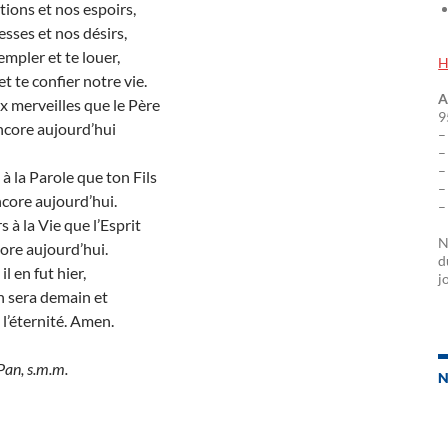
tions et nos espoirs,
esses et nos désirs,
mpler et te louer,
H
et te confier notre vie.
A
 merveilles que le Père
9
ncore aujourd’hui
–
–
–
à la Parole que ton Fils
–
core aujourd’hui.
–
à la Vie que l’Esprit
N
ore aujourd’hui.
d
 en fut hier,
j
n sera demain et
l’éternité. Amen.
 Pan, s.m.m.
N