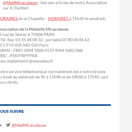
@MedMiraculeuse
: lien des articles de notre Association
sur X (Twitter)
ORAIRES
de la Chapelle –
HORAIRES
à 15h30 le vendredi.
ssociation de la Médaille Miraculeuse
5 rue de Sèvres • 75006 PARIS
 Tél. fixe 01 45 48 08 32 ; portable 07 80 08 86 63
 CCP19 458 44D 020 Paris
 IBAN : FR81 2004 1000 0119 4584 4d02 068
 BIC : PSSTFRPPPAR
 ass.medaillemir@wanadoo.fr
otre service téléphonique normalement est à votre écoute
u lundi au vendredi de 9h à 11h40 et de 14h00 à 17h45, sauf
ours fériés.
OUS SUIVRE
@MedMiraculeuse