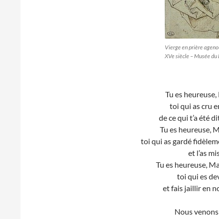
Vierge en prière ageno
XVe siècle – Musée du
Tu es heureuse, 
toi qui as cru 
de ce qui t’a été d
Tu es heureuse, M
toi qui as gardé fidèle
et l’as m
Tu es heureuse, Mar
toi qui es d
et fais jaillir en 
Nous venons v