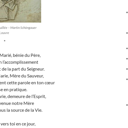
uillée – Martin Schöngauer
 Louvre
*
Marié, bénie du Père,
en l’accomplissement
it de la part du Seigneur.
arie, Mère du Sauveur,
ment cette parole en ton cœur
ise en pratique.
ie, demeure de l’Esprit,
evenue notre Mère
nous la source de la Vie.
ers toi en ce jour,