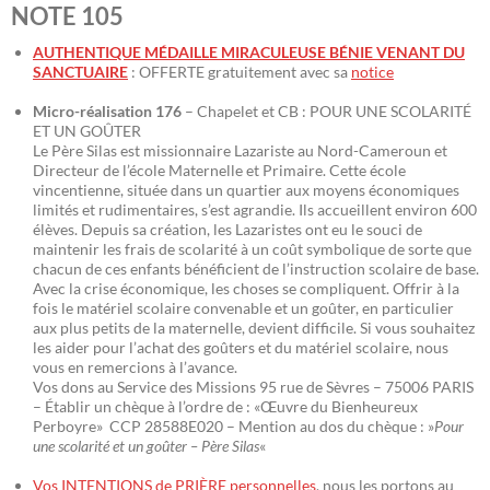
NOTE 105
AUTHENTIQUE MÉDAILLE MIRACULEUSE BÉNIE VENANT DU
SANCTUAIRE
: OFFERTE gratuitement avec sa
notice
Micro-réalisation 176
– Chapelet et CB : POUR UNE SCOLARITÉ
ET UN GOÛTER
Le Père Silas est missionnaire Lazariste au Nord-Cameroun et
Directeur de l’école Maternelle et Primaire. Cette école
vincentienne, située dans un quartier aux moyens économiques
limités et rudimentaires, s’est agrandie. Ils accueillent environ 600
élèves. Depuis sa création, les Lazaristes ont eu le souci de
maintenir les frais de scolarité à un coût symbolique de sorte que
chacun de ces enfants bénéficient de l’instruction scolaire de base.
Avec la crise économique, les choses se compliquent. Offrir à la
fois le matériel scolaire convenable et un goûter, en particulier
aux plus petits de la maternelle, devient difficile. Si vous souhaitez
les aider pour l’achat des goûters et du matériel scolaire, nous
vous en remercions à l’avance.
Vos dons au Service des Missions 95 rue de Sèvres – 75006 PARIS
– Établir un chèque à l’ordre de : «Œuvre du Bienheureux
Perboyre» CCP 28588E020 – Mention au dos du chèque : »
Pour
une scolarité et un goûter – Père Silas
«
Vos INTENTIONS de PRIÈRE personnelles
, nous les portons au