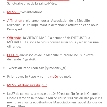
Sanctuaire près de la Sainte Mère.
MESSES
: vos intentions
Affiliation
: rejoignez-nous à l’Association de la Médaille
Miraculeuse, en imprimant la demande d’affiliation et en nous
l’envoyant.
Offrande
: la VIERGE MARIE a demandé de DIFFUSER la
MÉDAILLE. Faisons-le. Vous pouvez aussi nous y aider par une
offrande.
LETTRE
aux associés de la Médaille Miraculeuse : sur votre
demande n° gratuit.
Tweets du Pape Léon XIV (@Pontifex_fr)
Prions avec le Pape – voir la
vidéo
du mois
MESSE et Bréviaire du jour
Le 27 de ce mois, la messe de 10h30 est célébrée en la Chapelle
Notre-Dame de la Médaille Miraculeuse 140 rue du Bac pour les
membres vivants et défunts de l’Association en rappel du jour de
l’Apparition.