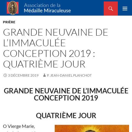
Recherche
Association de la Médaille Miraculeuse
ALLER
MENU
AU
PRIÈRE
PRINCI
CONTENU
GRANDE NEUVAINE DE
L’IMMACULÉE
CONCEPTION 2019 :
QUATRIÈME JOUR
3 DÉCEMBRE 2019
P. JEAN-DANIEL PLANCHOT
GRANDE NEUVAINE DE L’IMMACULÉE
CONCEPTION 2019
QUATRIÈME JOUR
O Vierge Marie,