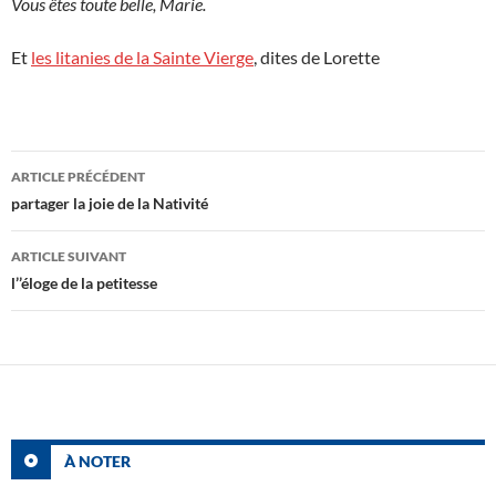
Vous êtes toute belle, Marie.
Et
les litanies de la Sainte Vierge
, dites de Lorette
Navigation
ARTICLE PRÉCÉDENT
des
partager la joie de la Nativité
articles
ARTICLE SUIVANT
l’’éloge de la petitesse
À NOTER