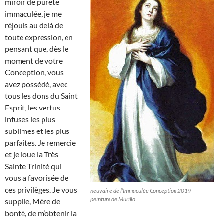
miroir de pureté
immaculée, je me
réjouis au delà de
toute expression, en
pensant que, dès le
moment de votre
Conception, vous
avez possédé, avec
tous les dons du Saint
Esprit, les vertus
infuses les plus
sublimes et les plus
parfaites. Je remercie
et je loue la Très
Sainte Trinité qui
vous a favorisée de
ces privilèges. Je vous
neuvaine de l’Immaculée Conception 2019 –
peinture de Murillo
supplie, Mère de
bonté, de m’obtenir la