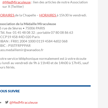
@MedMiraculeuse
: lien des articles de notre Association
sur X (Twitter)
ORAIRES
de la Chapelle –
HORAIRES
à 15h30 le vendredi.
ssociation de la Médaille Miraculeuse
5 rue de Sèvres • 75006 PARIS
 Tél. fixe 01 45 48 08 32 ; portable 07 80 08 86 63
 CCP19 458 44D 020 Paris
 IBAN : FR81 2004 1000 0119 4584 4d02 068
 BIC : PSSTFRPPPAR
 ass.medaillemir@wanadoo.fr
otre service téléphonique normalement est à votre écoute
u lundi au vendredi de 9h à 11h40 et de 14h00 à 17h45, sauf
ours fériés.
OUS SUIVRE
@MedMiraculeuse