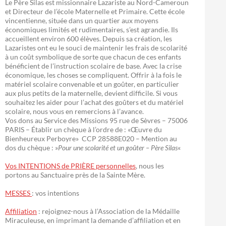
Le Père Silas est missionnaire Lazariste au Nord-Cameroun
et Directeur de l’école Maternelle et Primaire. Cette école
vincentienne, située dans un quartier aux moyens
économiques limités et rudimentaires, s’est agrandie. Ils
accueillent environ 600 élèves. Depuis sa création, les
Lazaristes ont eu le souci de maintenir les frais de scolarité
à un coût symbolique de sorte que chacun de ces enfants
bénéficient de l’instruction scolaire de base. Avec la crise
économique, les choses se compliquent. Offrir à la fois le
matériel scolaire convenable et un goûter, en particulier
aux plus petits de la maternelle, devient difficile. Si vous
souhaitez les aider pour l’achat des goûters et du matériel
scolaire, nous vous en remercions à l’avance.
Vos dons au Service des Missions 95 rue de Sèvres – 75006
PARIS – Établir un chèque à l’ordre de : «Œuvre du
Bienheureux Perboyre» CCP 28588E020 – Mention au
dos du chèque : »
Pour une scolarité et un goûter – Père Silas
«
Vos INTENTIONS de PRIÈRE personnelles
, nous les
portons au Sanctuaire près de la Sainte Mère.
MESSES
: vos intentions
Affiliation
: rejoignez-nous à l’Association de la Médaille
Miraculeuse, en imprimant la demande d’affiliation et en