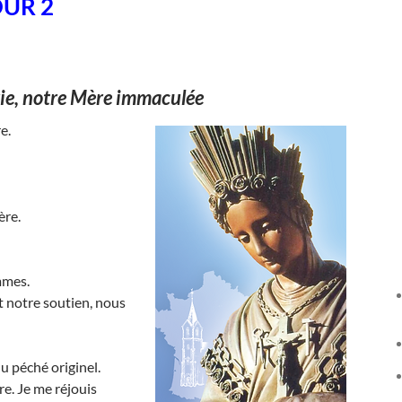
OUR 2
ie, notre Mère immaculée
e.
ère.
mmes.
t notre soutien, nous
u péché originel.
e. Je me réjouis