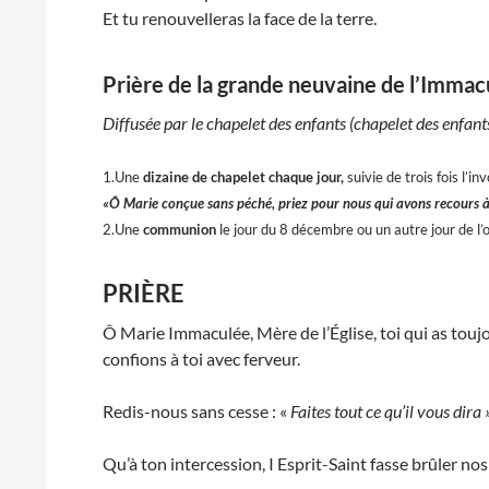
Et tu renouvelleras la face de la terre.
Prière de la grande neuvaine de l’Imma
Diffusée par le chapelet des enfants (chapelet des enfan
1.Une
dizaine de chapelet chaque jour,
suivie de trois fois l’in
«Ô Marie conçue sans péché, priez pour nous qui avons recours à
2.Une
communion
le jour du 8 décembre ou un autre jour de l
PRIÈRE
Ô Marie Immaculée, Mère de l’Église, toi qui as touj
confions à toi avec ferveur.
Redis-nous sans cesse : «
Faites tout ce qu’il vous dira »
Qu’à ton intercession, I Esprit-Saint fasse brûler nos