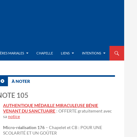
ALLER AU CON
IÈRES MARIALES
CHAPELLE
LIENS
INTENTIONS
À NOTER
NOTE 105
AUTHENTIQUE MÉDAILLE MIRACULEUSE BÉNIE
VENANT DU SANCTUAIRE
: OFFERTE gratuitement avec
sa
notice
Micro-réalisation 176
– Chapelet et CB : POUR UNE
SCOLARITÉ ET UN GOÛTER