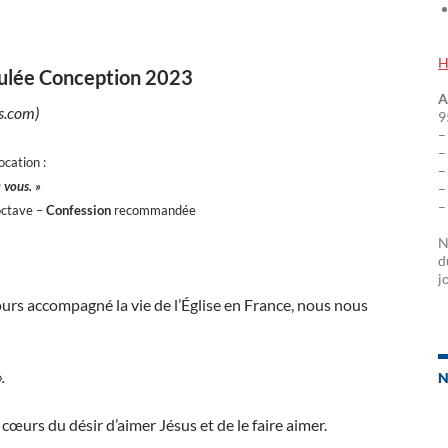
H
culée Conception 2023
A
ts.com)
9
–
–
vocation :
–
 vous. »
–
–
’octave –
Confession
recommandée
N
d
j
ours accompagné la vie de l’Église en France, nous nous
.
N
 cœurs du désir d’aimer Jésus et de le faire aimer.