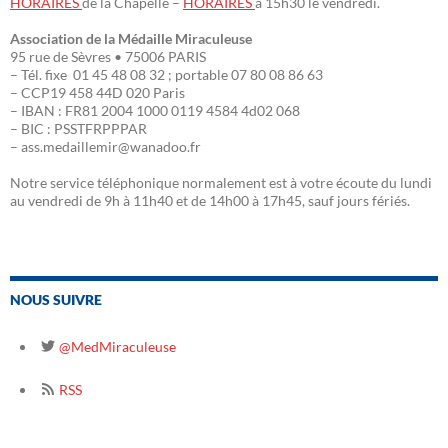
HORAIRES
de la Chapelle –
HORAIRES
à 15h30 le vendredi.
Association de la Médaille Miraculeuse
95 rue de Sèvres • 75006 PARIS
– Tél. fixe 01 45 48 08 32 ; portable 07 80 08 86 63
– CCP19 458 44D 020 Paris
– IBAN : FR81 2004 1000 0119 4584 4d02 068
– BIC : PSSTFRPPPAR
– ass.medaillemir@wanadoo.fr
Notre service téléphonique normalement est à votre écoute du lundi
au vendredi de 9h à 11h40 et de 14h00 à 17h45, sauf jours fériés.
NOUS SUIVRE
@MedMiraculeuse
RSS