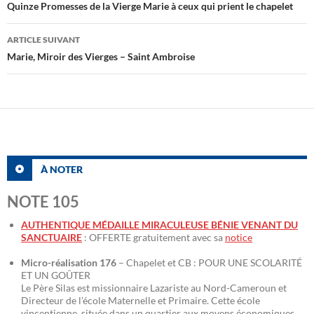
des
Quinze Promesses de la Vierge Marie à ceux qui prient le chapelet
articles
ARTICLE SUIVANT
Marie, Miroir des Vierges – Saint Ambroise
À NOTER
NOTE 105
AUTHENTIQUE MÉDAILLE MIRACULEUSE BÉNIE VENANT DU
SANCTUAIRE
: OFFERTE gratuitement avec sa
notice
Micro-réalisation 176
– Chapelet et CB : POUR UNE SCOLARITÉ
ET UN GOÛTER
Le Père Silas est missionnaire Lazariste au Nord-Cameroun et
Directeur de l’école Maternelle et Primaire. Cette école
vincentienne, située dans un quartier aux moyens économiques