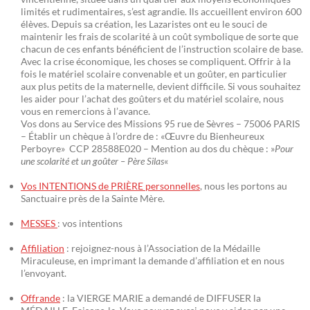
limités et rudimentaires, s’est agrandie. Ils accueillent environ 600
élèves. Depuis sa création, les Lazaristes ont eu le souci de
maintenir les frais de scolarité à un coût symbolique de sorte que
chacun de ces enfants bénéficient de l’instruction scolaire de base.
Avec la crise économique, les choses se compliquent. Offrir à la
fois le matériel scolaire convenable et un goûter, en particulier
aux plus petits de la maternelle, devient difficile. Si vous souhaitez
les aider pour l’achat des goûters et du matériel scolaire, nous
vous en remercions à l’avance.
Vos dons au Service des Missions 95 rue de Sèvres – 75006 PARIS
– Établir un chèque à l’ordre de : «Œuvre du Bienheureux
Perboyre» CCP 28588E020 – Mention au dos du chèque : »
Pour
une scolarité et un goûter – Père Silas
«
Vos INTENTIONS de PRIÈRE personnelles
, nous les portons au
Sanctuaire près de la Sainte Mère.
MESSES
: vos intentions
Affiliation
: rejoignez-nous à l’Association de la Médaille
Miraculeuse, en imprimant la demande d’affiliation et en nous
l’envoyant.
Offrande
: la VIERGE MARIE a demandé de DIFFUSER la