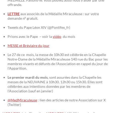
MÉDAILLE. Faisons-le. Vous pouvez aussi nous y aider par une
offrande.
LETTRE
aux associés de la Médaille Miraculeuse : sur votre
demande n° gratuit.
Tweets du Pape Léon XIV (@Pontifex_fr)
Prions avec le Pape – voir la
vidéo
du mois
MESSE et Bréviaire du jour
Le 27 de ce mois, la messe de 10h30 est célébrée en la Chapelle
Notre-Dame de la Médaille Miraculeuse 140 rue du Bac pour les
membres vivants et défunts de l’Association en rappel du jour de
l’Apparition.
Le premier mardi du mois
, sont assurées dans la Chapelle les
messes de la NEUVAINE à 10h30, 12h30 ou 15h30. Elles sont
célébrées aux intentions données par les membres de
l’Association (sauf en janvier)
@MedMiraculeuse
: lien des articles de notre Association sur X
(Twitter)