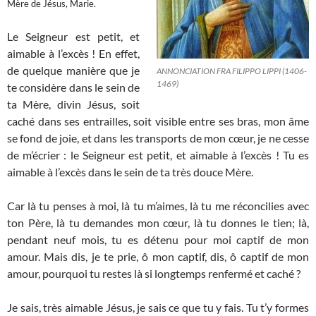
Mère de Jésus, Marie.
Le Seigneur est petit, et
aimable à l’excès ! En effet,
de quelque manière que je
ANNONCIATION FRA FILIPPO LIPPI (1406-
1469)
te considère dans le sein de
ta Mère, divin Jésus, soit
caché dans ses entrailles, soit visible entre ses bras, mon âme
se fond de joie, et dans les transports de mon cœur, je ne cesse
de m’écrier : le Seigneur est petit, et aimable à l’excès ! Tu es
aimable à l’excès dans le sein de ta très douce Mère.
Car là tu penses à moi, là tu m’aimes, là tu me réconcilies avec
ton Père, là tu demandes mon cœur, là tu donnes le tien; là,
pendant neuf mois, tu es détenu pour moi captif de mon
amour. Mais dis, je te prie, ô mon captif, dis, ô captif de mon
amour, pourquoi tu restes là si longtemps renfermé et caché ?
Je sais, très aimable Jésus, je sais ce que tu y fais. Tu t’y formes