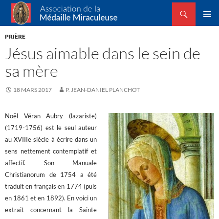
Recherche
Association de la Médaille Miraculeuse
ALLER
MENU
AU
PRIÈRE
PRINCI
CONTENU
Jésus aimable dans le sein de
sa mère
18 MARS 2017
P. JEAN-DANIEL PLANCHOT
Noël Véran Aubry (lazariste)
(1719-1756) est le seul auteur
au XVIIIe siècle
à écrire dans un
sens nettement contemplatif et
affectif. Son Manuale
Christianorum de 1754 a été
traduit en français en 1774 (puis
en 1861 et en 1892). En voici un
extrait concernant la Sainte