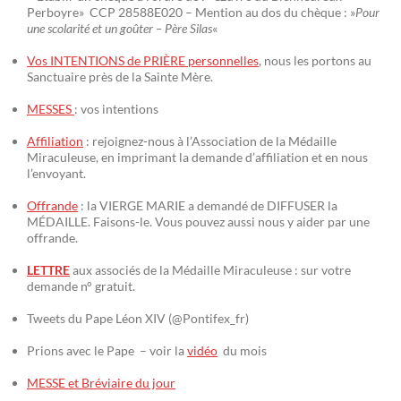
Perboyre» CCP 28588E020 – Mention au dos du chèque : »
Pour
une scolarité et un goûter – Père Silas
«
Vos INTENTIONS de PRIÈRE personnelles
, nous les portons au
Sanctuaire près de la Sainte Mère.
MESSES
: vos intentions
Affiliation
: rejoignez-nous à l’Association de la Médaille
Miraculeuse, en imprimant la demande d’affiliation et en nous
l’envoyant.
Offrande
: la VIERGE MARIE a demandé de DIFFUSER la
MÉDAILLE. Faisons-le. Vous pouvez aussi nous y aider par une
offrande.
LETTRE
aux associés de la Médaille Miraculeuse : sur votre
demande n° gratuit.
Tweets du Pape Léon XIV (@Pontifex_fr)
Prions avec le Pape – voir la
vidéo
du mois
MESSE et Bréviaire du jour