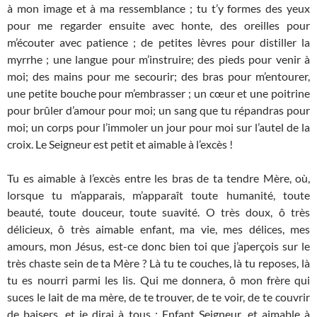
à mon image et à ma ressemblance ; tu t’y formes des yeux
pour me regarder ensuite avec honte, des oreilles pour
m’écouter avec patience ; de petites lèvres pour distiller la
myrrhe ; une langue pour m’instruire; des pieds pour venir à
moi; des mains pour me secourir; des bras pour m’entourer,
une petite bouche pour m’embrasser ; un cœur et une poitrine
pour brûler d’amour pour moi; un sang que tu répandras pour
moi; un corps pour l’immoler un jour pour moi sur l’autel de la
croix. Le Seigneur est petit et aimable à l’excès !
Tu es aimable à l’excès entre les bras de ta tendre Mère, où,
lorsque tu m’apparais, m’apparaît toute humanité, toute
beauté, toute douceur, toute suavité. O très doux, ô très
délicieux, ô très aimable enfant, ma vie, mes délices, mes
amours, mon Jésus, est-ce donc bien toi que j’aperçois sur le
très chaste sein de ta Mère ? Là tu te couches, là tu reposes, là
tu es nourri parmi les lis. Qui me donnera, ô mon frère qui
suces le lait de ma mère, de te trouver, de te voir, de te couvrir
de baisers, et je dirai à tous : Enfant Seigneur, et aimable à