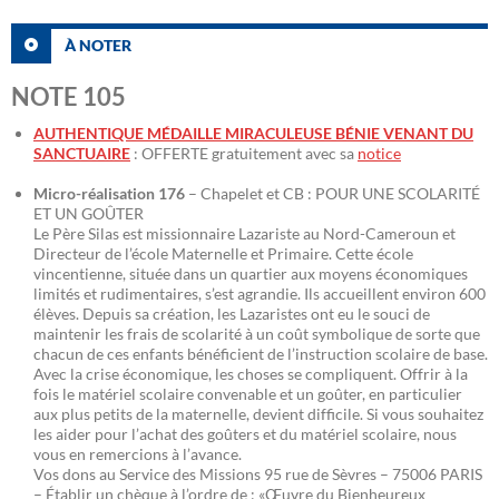
À NOTER
NOTE 105
AUTHENTIQUE MÉDAILLE MIRACULEUSE BÉNIE VENANT DU
SANCTUAIRE
: OFFERTE gratuitement avec sa
notice
Micro-réalisation 176
– Chapelet et CB : POUR UNE SCOLARITÉ
ET UN GOÛTER
Le Père Silas est missionnaire Lazariste au Nord-Cameroun et
Directeur de l’école Maternelle et Primaire. Cette école
vincentienne, située dans un quartier aux moyens économiques
limités et rudimentaires, s’est agrandie. Ils accueillent environ 600
élèves. Depuis sa création, les Lazaristes ont eu le souci de
maintenir les frais de scolarité à un coût symbolique de sorte que
chacun de ces enfants bénéficient de l’instruction scolaire de base.
Avec la crise économique, les choses se compliquent. Offrir à la
fois le matériel scolaire convenable et un goûter, en particulier
aux plus petits de la maternelle, devient difficile. Si vous souhaitez
les aider pour l’achat des goûters et du matériel scolaire, nous
vous en remercions à l’avance.
Vos dons au Service des Missions 95 rue de Sèvres – 75006 PARIS
– Établir un chèque à l’ordre de : «Œuvre du Bienheureux