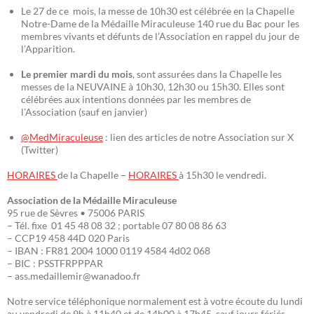
Le 27 de ce mois, la messe de 10h30 est célébrée en la Chapelle
Notre-Dame de la Médaille Miraculeuse 140 rue du Bac pour les
membres vivants et défunts de l’Association en rappel du jour de
l’Apparition.
Le premier mardi du mois
, sont assurées dans la Chapelle les
messes de la NEUVAINE à 10h30, 12h30 ou 15h30. Elles sont
célébrées aux intentions données par les membres de
l’Association (sauf en janvier)
@MedMiraculeuse
: lien des articles de notre Association sur X
(Twitter)
HORAIRES
de la Chapelle –
HORAIRES
à 15h30 le vendredi.
Association de la Médaille Miraculeuse
95 rue de Sèvres • 75006 PARIS
– Tél. fixe 01 45 48 08 32 ; portable 07 80 08 86 63
– CCP19 458 44D 020 Paris
– IBAN : FR81 2004 1000 0119 4584 4d02 068
– BIC : PSSTFRPPPAR
– ass.medaillemir@wanadoo.fr
Notre service téléphonique normalement est à votre écoute du lundi
au vendredi de 9h à 11h40 et de 14h00 à 17h45, sauf jours fériés.