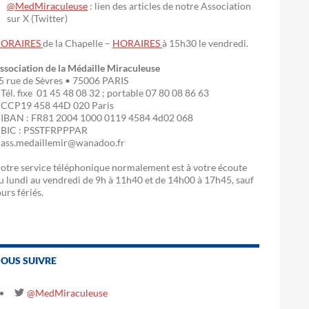
@MedMiraculeuse
: lien des articles de notre Association
sur X (Twitter)
ORAIRES
de la Chapelle –
HORAIRES
à 15h30 le vendredi.
ssociation de la Médaille Miraculeuse
5 rue de Sèvres • 75006 PARIS
 Tél. fixe 01 45 48 08 32 ; portable 07 80 08 86 63
 CCP19 458 44D 020 Paris
 IBAN : FR81 2004 1000 0119 4584 4d02 068
 BIC : PSSTFRPPPAR
 ass.medaillemir@wanadoo.fr
otre service téléphonique normalement est à votre écoute
u lundi au vendredi de 9h à 11h40 et de 14h00 à 17h45, sauf
ours fériés.
OUS SUIVRE
@MedMiraculeuse