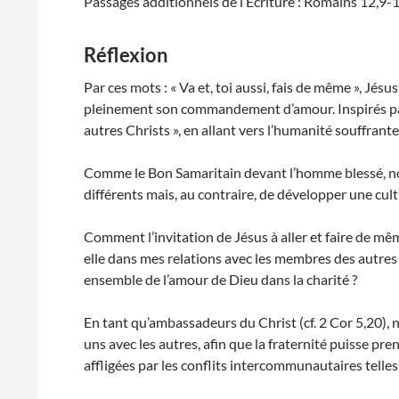
Passages additionnels de l’Écriture : Romains 12,9-
Réflexion
Par ces mots : « Va et, toi aussi, fais de même », Jé
pleinement son commandement d’amour. Inspirés par
autres Christs », en allant vers l’humanité souffran
Comme le Bon Samaritain devant l’homme blessé, nou
différents mais, au contraire, de développer une cultu
Comment l’invitation de Jésus à aller et faire de mê
elle dans mes relations avec les membres des autr
ensemble de l’amour de Dieu dans la charité ?
En tant qu’ambassadeurs du Christ (cf. 2 Cor 5,20), 
uns avec les autres, afin que la fraternité puisse pre
affligées par les conflits intercommunautaires telles