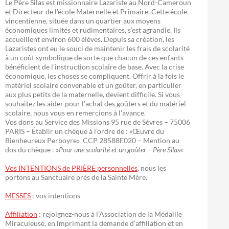
Le Père Silas est missionnaire Lazariste au Nord-Cameroun
et Directeur de l’école Maternelle et Primaire. Cette école
vincentienne, située dans un quartier aux moyens
économiques limités et rudimentaires, s’est agrandie. Ils
accueillent environ 600 élèves. Depuis sa création, les
Lazaristes ont eu le souci de maintenir les frais de scolarité
à un coût symbolique de sorte que chacun de ces enfants
bénéficient de l’instruction scolaire de base. Avec la crise
économique, les choses se compliquent. Offrir à la fois le
matériel scolaire convenable et un goûter, en particulier
aux plus petits de la maternelle, devient difficile. Si vous
souhaitez les aider pour l’achat des goûters et du matériel
scolaire, nous vous en remercions à l’avance.
Vos dons au Service des Missions 95 rue de Sèvres – 75006
PARIS – Établir un chèque à l’ordre de : «Œuvre du
Bienheureux Perboyre» CCP 28588E020 – Mention au
dos du chèque : »
Pour une scolarité et un goûter – Père Silas
«
Vos INTENTIONS de PRIÈRE personnelles
, nous les
portons au Sanctuaire près de la Sainte Mère.
MESSES
: vos intentions
Affiliation
: rejoignez-nous à l’Association de la Médaille
Miraculeuse, en imprimant la demande d’affiliation et en