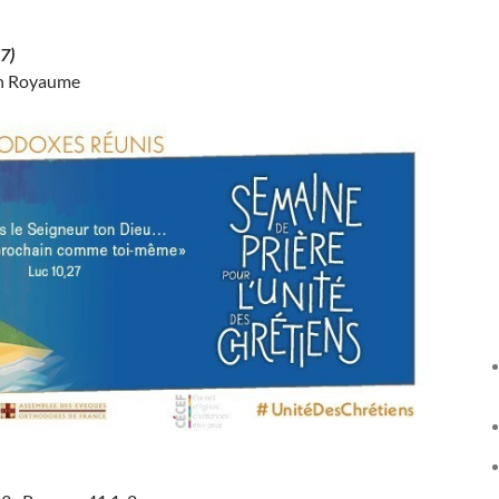
37)
ton Royaume