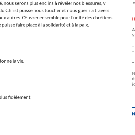
é, nous serons plus enclins à révéler nos blessures, y
du Christ puisse nous toucher et nous guérir à travers
aux autres. Œuvrer ensemble pour l’unité des chrétiens
H
puisse faire place à la solidarité et à la paix.
A
9
–
–
–
–
donne la vie,
–
N
d
j
plus fidèlement,
N