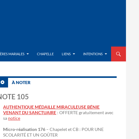
ALLER AU CON
IÈRES MARIALES
CHAPELLE
LIENS
INTENTIONS
À NOTER
NOTE 105
AUTHENTIQUE MÉDAILLE MIRACULEUSE BÉNIE
VENANT DU SANCTUAIRE
: OFFERTE gratuitement avec
sa
notice
Micro-réalisation 176
– Chapelet et CB : POUR UNE
SCOLARITÉ ET UN GOÛTER