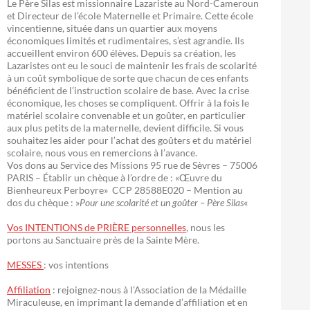
Le Père Silas est missionnaire Lazariste au Nord-Cameroun
et Directeur de l’école Maternelle et Primaire. Cette école
vincentienne, située dans un quartier aux moyens
économiques limités et rudimentaires, s’est agrandie. Ils
accueillent environ 600 élèves. Depuis sa création, les
Lazaristes ont eu le souci de maintenir les frais de scolarité
à un coût symbolique de sorte que chacun de ces enfants
bénéficient de l’instruction scolaire de base. Avec la crise
économique, les choses se compliquent. Offrir à la fois le
matériel scolaire convenable et un goûter, en particulier
aux plus petits de la maternelle, devient difficile. Si vous
souhaitez les aider pour l’achat des goûters et du matériel
scolaire, nous vous en remercions à l’avance.
Vos dons au Service des Missions 95 rue de Sèvres – 75006
PARIS – Établir un chèque à l’ordre de : «Œuvre du
Bienheureux Perboyre» CCP 28588E020 – Mention au
dos du chèque : »
Pour une scolarité et un goûter – Père Silas
«
Vos INTENTIONS de PRIÈRE personnelles
, nous les
portons au Sanctuaire près de la Sainte Mère.
MESSES
: vos intentions
Affiliation
: rejoignez-nous à l’Association de la Médaille
Miraculeuse, en imprimant la demande d’affiliation et en