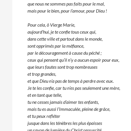
que nous ne sommes pas faits pour le mal,
mais pour le bien, pour l’amour, pour Dieu !
Pour cela, ô Vierge Marie,
aujourd’hui, je te confie tous ceux qui,
dans cette ville et partout dans le monde,
sont opprimés par la méfiance,
par le découragement à cause du péché ;
ceux qui pensent qu’il n’y a aucun espoir pour eux,
que leurs fautes sont trop nombreuses
et trop grandes,
et que Dieu n’a pas de temps à perdre avec eux.
Je te les confie, car tu n’es pas seulement une mère,
et en tant que telle,
tu ne cesses jamais d’aimer tes enfants,
mais tu es aussi l’Immaculée, pleine de grâce,
et tu peux refléter
jusque dans les ténèbres les plus épaisses
un rayon de lumière du Christ ressuscité.