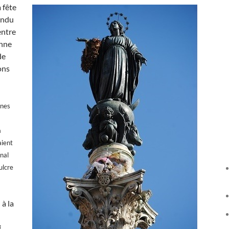
 fête
endu
entre
onne
de
ons
nnes
a
aient
nal
ulcre
 à la
i
.