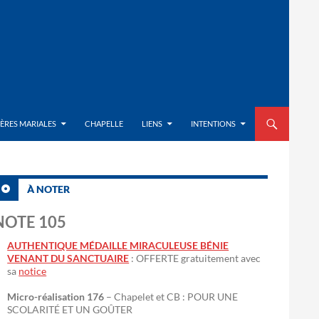
ALLER AU CON
IÈRES MARIALES
CHAPELLE
LIENS
INTENTIONS
À NOTER
NOTE 105
AUTHENTIQUE MÉDAILLE MIRACULEUSE BÉNIE
VENANT DU SANCTUAIRE
: OFFERTE gratuitement avec
sa
notice
Micro-réalisation 176
– Chapelet et CB : POUR UNE
SCOLARITÉ ET UN GOÛTER