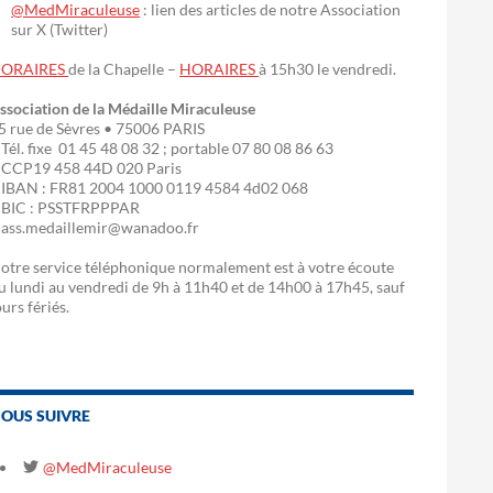
@MedMiraculeuse
: lien des articles de notre Association
sur X (Twitter)
ORAIRES
de la Chapelle –
HORAIRES
à 15h30 le vendredi.
ssociation de la Médaille Miraculeuse
5 rue de Sèvres • 75006 PARIS
 Tél. fixe 01 45 48 08 32 ; portable 07 80 08 86 63
 CCP19 458 44D 020 Paris
 IBAN : FR81 2004 1000 0119 4584 4d02 068
 BIC : PSSTFRPPPAR
 ass.medaillemir@wanadoo.fr
otre service téléphonique normalement est à votre écoute
u lundi au vendredi de 9h à 11h40 et de 14h00 à 17h45, sauf
ours fériés.
OUS SUIVRE
@MedMiraculeuse