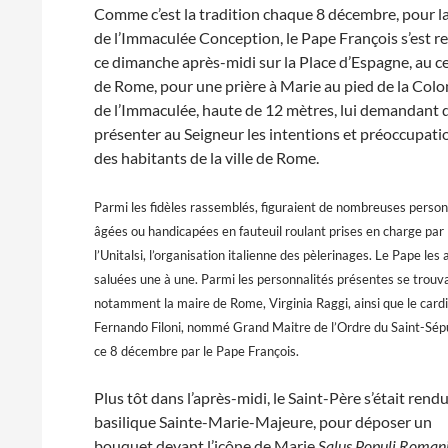
Comme c’est la tradition chaque 8 décembre, pour la
de l’Immaculée Conception, le Pape François s’est r
ce dimanche après-midi sur la Place d’Espagne, au c
de Rome, pour une prière à Marie au pied de la Col
de l’Immaculée, haute de 12 mètres, lui demandant 
présenter au Seigneur les intentions et préoccupati
des habitants de la ville de Rome.
Parmi les fidèles rassemblés, figuraient de nombreuses perso
âgées ou handicapées en fauteuil roulant prises en charge par
l’Unitalsi, l’organisation italienne des pèlerinages. Le Pape les 
saluées une à une. Parmi les personnalités présentes se trouv
notamment la maire de Rome, Virginia Raggi, ainsi que le cardi
Fernando Filoni, nommé Grand Maitre de l’Ordre du Saint-Sép
ce 8 décembre par le Pape François.
Plus tôt dans l’après-midi, le Saint-Père s’était rendu
basilique Sainte-Marie-Majeure, pour déposer un
bouquet devant l’icône de Marie
Salus Populi Roman