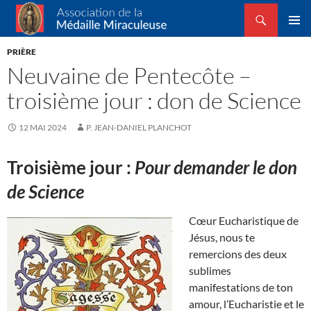
Recherche
Association de la Médaille Miraculeuse
ALLER
MENU
AU
PRIÈRE
PRINCI
CONTENU
Neuvaine de Pentecôte –
troisième jour : don de Science
12 MAI 2024
P. JEAN-DANIEL PLANCHOT
Troisième jour :
Pour demander le don
de Science
Cœur Eucharistique de
Jésus, nous te
remercions des deux
sublimes
manifestations de ton
amour, l’Eucharistie et le