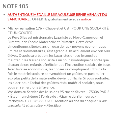
NOTE 105
AUTHENTIQUE MÉDAILLE MIRACULEUSE BÉNIE VENANT DU
SANCTUAIRE
: OFFERTE gratuitement avec sa
notice
Micro-réalisation 176
– Chapelet et CB : POUR UNE SCOLARITÉ
ET UN GOÛTER
Le Père Silas est missionnaire Lazariste au Nord-Cameroun et
Directeur de l’école Maternelle et Primaire. Cette école
vincentienne, située dans un quartier aux moyens économiques
limités et rudimentaires, s’est agrandie. Ils accueillent environ 600
élèves. Depuis sa création, les Lazaristes ont eu le souci de
maintenir les frais de scolarité à un coût symbolique de sorte que
chacun de ces enfants bénéficient de l’instruction scolaire de base.
Avec la crise économique, les choses se compliquent. Offrir à la
fois le matériel scolaire convenable et un goûter, en particulier
aux plus petits de la maternelle, devient difficile. Si vous souhaitez
les aider pour l’achat des goûters et du matériel scolaire, nous
vous en remercions à l’avance.
Vos dons au Service des Missions 95 rue de Sèvres – 75006 PARIS
– Établir un chèque à l’ordre de : «Œuvre du Bienheureux
Perboyre» CCP 28588E020 – Mention au dos du chèque : »
Pour
une scolarité et un goûter – Père Silas
«