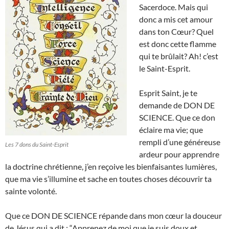
Sacerdoce. Mais qui
donc a mis cet amour
dans ton Cœur? Quel
est donc cette flamme
qui te brûlait? Ah! c’est
le Saint-Esprit.
Esprit Saint, je te
demande de DON DE
SCIENCE. Que ce don
éclaire ma vie; que
rempli d’une généreuse
Les 7 dons du Saint-Esprit
ardeur pour apprendre
la doctrine chrétienne, j’en reçoive les bienfaisantes lumières,
que ma vie s’illumine et sache en toutes choses découvrir ta
sainte volonté.
Que ce DON DE SCIENCE répande dans mon cœur la douceur
de Jésus qui a dit : “Apprenez de moi que je suis doux et