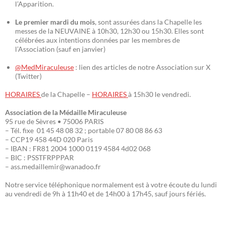
l’Apparition.
Le premier mardi du mois
, sont assurées dans la Chapelle les
messes de la NEUVAINE à 10h30, 12h30 ou 15h30. Elles sont
célébrées aux intentions données par les membres de
l’Association (sauf en janvier)
@MedMiraculeuse
: lien des articles de notre Association sur X
(Twitter)
HORAIRES
de la Chapelle –
HORAIRES
à 15h30 le vendredi.
Association de la Médaille Miraculeuse
95 rue de Sèvres • 75006 PARIS
– Tél. fixe 01 45 48 08 32 ; portable 07 80 08 86 63
– CCP19 458 44D 020 Paris
– IBAN : FR81 2004 1000 0119 4584 4d02 068
– BIC : PSSTFRPPPAR
– ass.medaillemir@wanadoo.fr
Notre service téléphonique normalement est à votre écoute du lundi
au vendredi de 9h à 11h40 et de 14h00 à 17h45, sauf jours fériés.