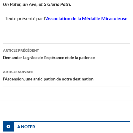
Un Pater,
un Ave,
et 3 Gloria Patri.
Texte présenté par l’
Association de la Médaille Miraculeuse
Navigation
ARTICLE PRÉCÉDENT
des
Demander la grâce de l’espérance et de la patience
articles
ARTICLE SUIVANT
l’Ascension, une anticipation de notre destination
À NOTER