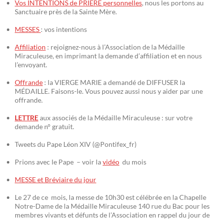
Vos INTENTIONS de PRIÈRE personnelles
, nous les portons au
Sanctuaire près de la Sainte Mère.
MESSES
: vos intentions
Affiliation
: rejoignez-nous à l’Association de la Médaille
Miraculeuse, en imprimant la demande d’affiliation et en nous
l’envoyant.
Offrande
: la VIERGE MARIE a demandé de DIFFUSER la
MÉDAILLE. Faisons-le. Vous pouvez aussi nous y aider par une
offrande.
LETTRE
aux associés de la Médaille Miraculeuse : sur votre
demande n° gratuit.
Tweets du Pape Léon XIV (@Pontifex_fr)
Prions avec le Pape – voir la
vidéo
du mois
MESSE et Bréviaire du jour
Le 27 de ce mois, la messe de 10h30 est célébrée en la Chapelle
Notre-Dame de la Médaille Miraculeuse 140 rue du Bac pour les
membres vivants et défunts de l’Association en rappel du jour de