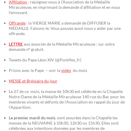
Affiliation
: rejoignez-nous à l’Association de la Médaille
Miraculeuse, en imprimant la demande d’affiliation et en nous
l’envoyant.
Offrande
: la VIERGE MARIE a demandé de DIFFUSER la
MÉDAILLE. Faisons-le. Vous pouvez aussi nous y aider par une
offrande.
LETTRE
aux associés de la Médaille Miraculeuse : sur votre
demande n° gratuit.
Tweets du Pape Léon XIV (@Pontifex_fr)
Prions avec le Pape – voir la
vidéo
du mois
MESSE et Bréviaire du jour
Le 27 de ce mois, la messe de 10h30 est célébrée en la Chapelle
Notre-Dame de la Médaille Miraculeuse 140 rue du Bac pour les
membres vivants et défunts de l’Association en rappel du jour de
l’Apparition.
Le premier mardi du mois
, sont assurées dans la Chapelle les
messes de la NEUVAINE à 10h30, 12h30 ou 15h30. Elles sont
célébrées aux intentions données par les membres de