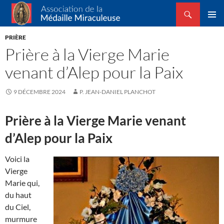
Recherche
Association de la Médaille Miraculeuse
ALLER
MENU
AU
PRIÈRE
PRINCI
CONTENU
Prière à la Vierge Marie
venant d’Alep pour la Paix
9 DÉCEMBRE 2024
P. JEAN-DANIEL PLANCHOT
Prière à la Vierge Marie venant
d’Alep pour la Paix
Voici la
Vierge
Marie qui,
du haut
du Ciel,
murmure