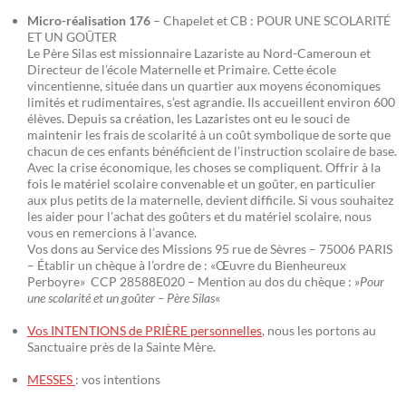
Micro-réalisation 176
– Chapelet et CB : POUR UNE SCOLARITÉ
ET UN GOÛTER
Le Père Silas est missionnaire Lazariste au Nord-Cameroun et
Directeur de l’école Maternelle et Primaire. Cette école
vincentienne, située dans un quartier aux moyens économiques
limités et rudimentaires, s’est agrandie. Ils accueillent environ 600
élèves. Depuis sa création, les Lazaristes ont eu le souci de
maintenir les frais de scolarité à un coût symbolique de sorte que
chacun de ces enfants bénéficient de l’instruction scolaire de base.
Avec la crise économique, les choses se compliquent. Offrir à la
fois le matériel scolaire convenable et un goûter, en particulier
aux plus petits de la maternelle, devient difficile. Si vous souhaitez
les aider pour l’achat des goûters et du matériel scolaire, nous
vous en remercions à l’avance.
Vos dons au Service des Missions 95 rue de Sèvres – 75006 PARIS
– Établir un chèque à l’ordre de : «Œuvre du Bienheureux
Perboyre» CCP 28588E020 – Mention au dos du chèque : »
Pour
une scolarité et un goûter – Père Silas
«
Vos INTENTIONS de PRIÈRE personnelles
, nous les portons au
Sanctuaire près de la Sainte Mère.
MESSES
: vos intentions