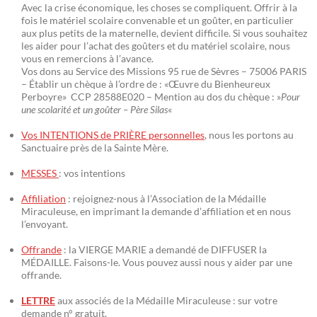
Avec la crise économique, les choses se compliquent. Offrir à la
fois le matériel scolaire convenable et un goûter, en particulier
aux plus petits de la maternelle, devient difficile. Si vous souhaitez
les aider pour l’achat des goûters et du matériel scolaire, nous
vous en remercions à l’avance.
Vos dons au Service des Missions 95 rue de Sèvres – 75006 PARIS
– Établir un chèque à l’ordre de : «Œuvre du Bienheureux
Perboyre» CCP 28588E020 – Mention au dos du chèque : »
Pour
une scolarité et un goûter – Père Silas
«
Vos INTENTIONS de PRIÈRE personnelles
, nous les portons au
Sanctuaire près de la Sainte Mère.
MESSES
: vos intentions
Affiliation
: rejoignez-nous à l’Association de la Médaille
Miraculeuse, en imprimant la demande d’affiliation et en nous
l’envoyant.
Offrande
: la VIERGE MARIE a demandé de DIFFUSER la
MÉDAILLE. Faisons-le. Vous pouvez aussi nous y aider par une
offrande.
LETTRE
aux associés de la Médaille Miraculeuse : sur votre
demande n° gratuit.