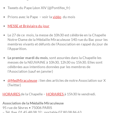
Tweets du Pape Léon XIV (@Pontifex_fr)
Prions avec le Pape – voir la
vidéo
du mois
MESSE et Bréviaire du jour
Le 27 de ce mois, la messe de 10h30 est célébrée en la Chapelle
Notre-Dame de la Médaille Miraculeuse 140 rue du Bac pour les
membres vivants et défunts de l’Association en rappel du jour de
l’Apparition.
Le premier mardi du mois
, sont assurées dans la Chapelle les
messes de la NEUVAINE à 10h30, 12h30 ou 15h30. Elles sont
célébrées aux intentions données par les membres de
l’Association (sauf en janvier)
@MedMiraculeuse
: lien des articles de notre Association sur X
(Twitter)
HORAIRES
de la Chapelle –
HORAIRES
à 15h30 le vendredi.
Association de la Médaille Miraculeuse
95 rue de Sèvres • 75006 PARIS
– Tél. fixe 01 45 48 08 32 ; portable 07 80 08 86 63