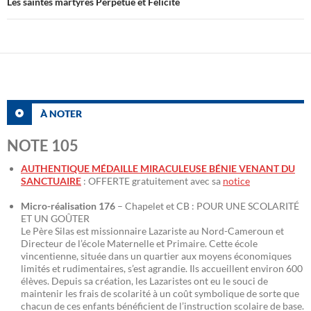
Les saintes martyres Perpétue et Félicité
À NOTER
NOTE 105
AUTHENTIQUE MÉDAILLE MIRACULEUSE BÉNIE VENANT DU
SANCTUAIRE
: OFFERTE gratuitement avec sa
notice
Micro-réalisation 176
– Chapelet et CB : POUR UNE SCOLARITÉ
ET UN GOÛTER
Le Père Silas est missionnaire Lazariste au Nord-Cameroun et
Directeur de l’école Maternelle et Primaire. Cette école
vincentienne, située dans un quartier aux moyens économiques
limités et rudimentaires, s’est agrandie. Ils accueillent environ 600
élèves. Depuis sa création, les Lazaristes ont eu le souci de
maintenir les frais de scolarité à un coût symbolique de sorte que
chacun de ces enfants bénéficient de l’instruction scolaire de base.