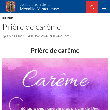
Recherche
Association de la Médaille Miraculeuse
ALLER
MENU
AU
PRIÈRE
PRINCI
CONTENU
Prière de carême
7 MARS 2026
P. JEAN-DANIEL PLANCHOT
Prière de carême