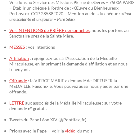
Vos dons au Service des Missions 95 rue de Sèvres – 75006 PARIS
– Établir un chèque à l’ordre de : «Œuvre du Bienheureux
Perboyre» CCP 28588E020 – Mention au dos du chèque : »
Pour
une scolarité et un goûter – Père Silas
«
Vos INTENTIONS de PRIÈRE personnelles
, nous les portons au
Sanctuaire près de la Sainte Mère.
MESSES
: vos intentions
Affiliation
: rejoignez-nous à l’Association de la Médaille
Miraculeuse, en imprimant la demande d’affiliation et en nous
l’envoyant.
Offrande
: la VIERGE MARIE a demandé de DIFFUSER la
MÉDAILLE. Faisons-le. Vous pouvez aussi nous y aider par une
offrande.
LETTRE
aux associés de la Médaille Miraculeuse : sur votre
demande n° gratuit.
Tweets du Pape Léon XIV (@Pontifex_fr)
Prions avec le Pape – voir la
vidéo
du mois