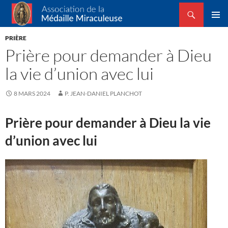
Recherche
Association de la Médaille Miraculeuse
ALLER
MENU
AU
PRIÈRE
PRINCI
CONTENU
Prière pour demander à Dieu
la vie d’union avec lui
8 MARS 2024
P. JEAN-DANIEL PLANCHOT
Prière pour demander à Dieu la vie
d’union avec lui