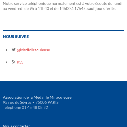
Notre service téléphonique normalement est à votre écoute du lundi
au vendredi de 9h à 11h40 et de 14h00 à 17h45, sauf jours fériés.
NOUS SUIVRE
@MedMiraculeuse
RSS
Association de la Médaille Miraculeuse
95 rue de Sèvres • 75006 PARIS
Téléphone 01 45 48 08 32
Nous contacter