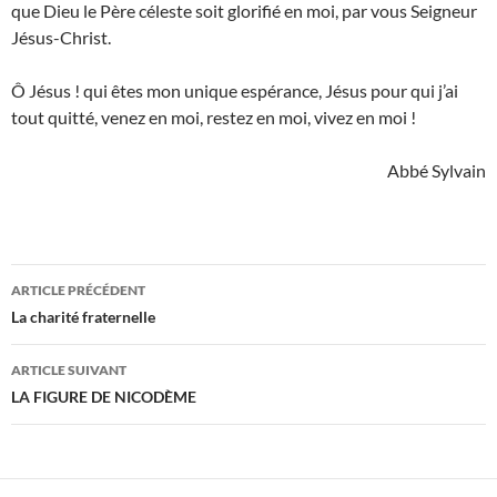
que Dieu le Père céleste soit glorifié en moi, par vous Seigneur
Jésus-Christ.
Ô Jésus ! qui êtes mon unique espérance, Jésus pour qui j’ai
tout quitté, venez en moi, restez en moi, vivez en moi !
Abbé Sylvain
Navigation
ARTICLE PRÉCÉDENT
des
La charité fraternelle
articles
ARTICLE SUIVANT
LA FIGURE DE NICODÈME