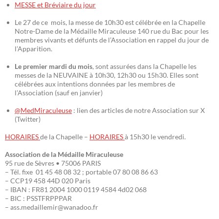
MESSE et Bréviaire du jour
Le 27 de ce mois, la messe de 10h30 est célébrée en la Chapelle
Notre-Dame de la Médaille Miraculeuse 140 rue du Bac pour les
membres vivants et défunts de l’Association en rappel du jour de
l’Apparition.
Le premier mardi du mois
, sont assurées dans la Chapelle les
messes de la NEUVAINE à 10h30, 12h30 ou 15h30. Elles sont
célébrées aux intentions données par les membres de
l’Association (sauf en janvier)
@MedMiraculeuse
: lien des articles de notre Association sur X
(Twitter)
HORAIRES
de la Chapelle –
HORAIRES
à 15h30 le vendredi.
Association de la Médaille Miraculeuse
95 rue de Sèvres • 75006 PARIS
– Tél. fixe 01 45 48 08 32 ; portable 07 80 08 86 63
– CCP19 458 44D 020 Paris
– IBAN : FR81 2004 1000 0119 4584 4d02 068
– BIC : PSSTFRPPPAR
– ass.medaillemir@wanadoo.fr