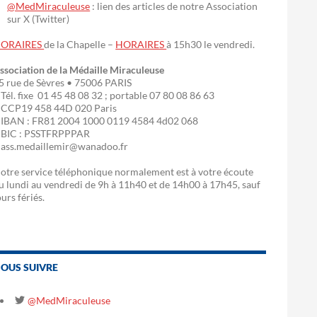
@MedMiraculeuse
: lien des articles de notre Association
sur X (Twitter)
ORAIRES
de la Chapelle –
HORAIRES
à 15h30 le vendredi.
ssociation de la Médaille Miraculeuse
5 rue de Sèvres • 75006 PARIS
 Tél. fixe 01 45 48 08 32 ; portable 07 80 08 86 63
 CCP19 458 44D 020 Paris
 IBAN : FR81 2004 1000 0119 4584 4d02 068
 BIC : PSSTFRPPPAR
 ass.medaillemir@wanadoo.fr
otre service téléphonique normalement est à votre écoute
u lundi au vendredi de 9h à 11h40 et de 14h00 à 17h45, sauf
ours fériés.
OUS SUIVRE
@MedMiraculeuse