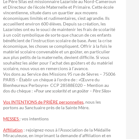
Le Père Silas est missionnaire Lazariste au Nord-Cameroun
et Directeur de l’école Maternelle et Primaire. Cette école
vincentienne, située dans un quartier aux moyens
économiques limités et rudimentaires, s’est agrandie. Ils
accueillent environ 600 élèves. Depuis sa création, les
Lazaristes ont eu le souci de maintenir les frais de scolarité
à un coût symbolique de sorte que chacun de ces enfants
bénéficient de l’instruction scolaire de base. Avec la crise
économique, les choses se compliquent. Offrir à la fois le
matériel scolaire convenable et un goûter, en particulier
aux plus petits de la maternelle, devient difficile. Si vous
souhaitez les aider pour l’achat des goûters et du matériel
scolaire, nous vous en remercions à l’avance.
Vos dons au Service des Missions 95 rue de Sèvres – 75006
PARIS – Établir un chèque à l’ordre de : «Œuvre du
Bienheureux Perboyre» CCP 28588E020 – Mention au
dos du chèque : »
Pour une scolarité et un goûter – Père Silas
«
Vos INTENTIONS de PRIÈRE personnelles
, nous les
portons au Sanctuaire près de la Sainte Mère.
MESSES
: vos intentions
Affiliation
: rejoignez-nous à l’Association de la Médaille
Miraculeuse, en imprimant la demande d’affiliation et en