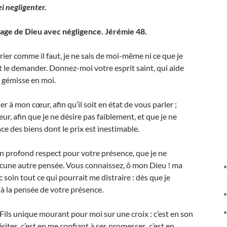
ei negligenter.
vrage de Dieu avec négligence. Jérémie 48.
ier comme il faut, je ne sais de moi-même ni ce que je
le demander. Donnez-moi votre esprit saint, qui aide
i gémisse en moi.
 à mon cœur, afin qu’il soit en état de vous parler ;
ur, afin que je ne désire pas faiblement, et que je ne
e des biens dont le prix est inestimable.
’un profond respect pour votre présence, que je ne
aucune autre pensée. Vous connaissez, ô mon Dieu ! ma
ec soin tout ce qui pourrait me distraire : dès que je
i à la pensée de votre présence.
ils unique mourant pour moi sur une croix : c’est en son
rites, c’est en me confiant à ses promesses, c’est en