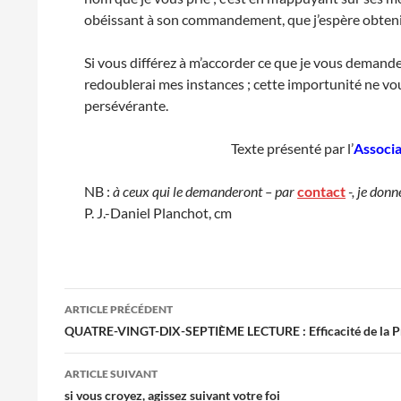
obéissant à son commandement, que j’espère obtenir 
Si vous différez à m’accorder ce que je vous demande,
redoublerai mes instances ; cette importunité ne vou
persévérante.
Texte présenté par l’
Associa
NB :
à ceux qui le demanderont – par
contact
-, je don
P. J.-Daniel Planchot, cm
Navigation
ARTICLE PRÉCÉDENT
des
QUATRE-VINGT-DIX-SEPTIÈME LECTURE : Efficacité de la P
articles
ARTICLE SUIVANT
si vous croyez, agissez suivant votre foi