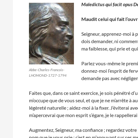
Maledictus qui facit opus D
Maudit celui qui fait l’ou
Seigneur, apprenez-moi à pr
dois demander, ni comment 
ma faiblesse, qui prie et qu
Parlez vous-même le premier
Abbe-Charles-Francois-
donnez-moi l’esprit de ferve
LHOMOND-1727-1794
demande pas avec négligenc
Faites que, dans ce saint exercice, je sois pénétré d
m’occupe que de vous seul, et que je ne m’arrête à 
légèreté naturelle ; aidez-moi à la fixer. J’éviterai av
m’apercevrai que mon esprit s’égare, je le rappellera
Augmentez, Seigneur, ma confiance ; regardez votre F
nom que je vous prie ; c’est en m’appuyant sur ses mé