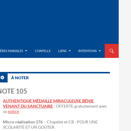
ALLER AU CON
IÈRES MARIALES
CHAPELLE
LIENS
INTENTIONS
À NOTER
NOTE 105
AUTHENTIQUE MÉDAILLE MIRACULEUSE BÉNIE
VENANT DU SANCTUAIRE
: OFFERTE gratuitement avec
sa
notice
Micro-réalisation 176
– Chapelet et CB : POUR UNE
SCOLARITÉ ET UN GOÛTER