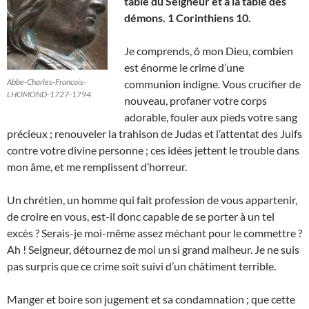
table du Seigneur et à la table des
démons. 1 Corinthiens 10.
Je comprends, ô mon Dieu, combien
est énorme le crime d’une
Abbe-Charles-Francois-
communion indigne. Vous crucifier de
LHOMOND-1727-1794
nouveau, profaner votre corps
adorable, fouler aux pieds votre sang
précieux ; renouveler la trahison de Judas et l’attentat des Juifs
contre votre divine personne ; ces idées jettent le trouble dans
mon âme, et me remplissent d’horreur.
Un chrétien, un homme qui fait profession de vous appartenir,
de croire en vous, est-il donc capable de se porter à un tel
excès ? Serais-je moi-même assez méchant pour le commettre ?
Ah ! Seigneur, détournez de moi un si grand malheur. Je ne suis
pas surpris que ce crime soit suivi d’un châtiment terrible.
Manger et boire son jugement et sa condamnation ; que cette