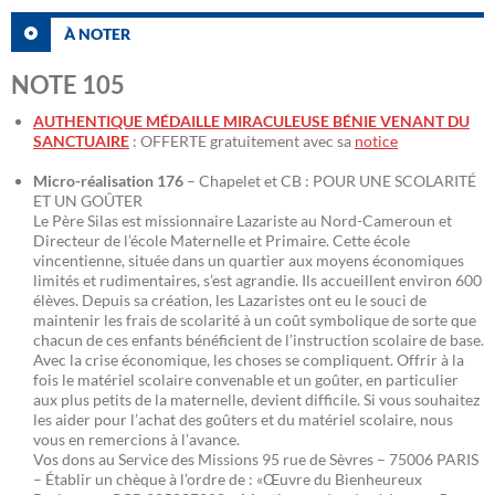
À NOTER
NOTE 105
AUTHENTIQUE MÉDAILLE MIRACULEUSE BÉNIE VENANT DU
SANCTUAIRE
: OFFERTE gratuitement avec sa
notice
Micro-réalisation 176
– Chapelet et CB : POUR UNE SCOLARITÉ
ET UN GOÛTER
Le Père Silas est missionnaire Lazariste au Nord-Cameroun et
Directeur de l’école Maternelle et Primaire. Cette école
vincentienne, située dans un quartier aux moyens économiques
limités et rudimentaires, s’est agrandie. Ils accueillent environ 600
élèves. Depuis sa création, les Lazaristes ont eu le souci de
maintenir les frais de scolarité à un coût symbolique de sorte que
chacun de ces enfants bénéficient de l’instruction scolaire de base.
Avec la crise économique, les choses se compliquent. Offrir à la
fois le matériel scolaire convenable et un goûter, en particulier
aux plus petits de la maternelle, devient difficile. Si vous souhaitez
les aider pour l’achat des goûters et du matériel scolaire, nous
vous en remercions à l’avance.
Vos dons au Service des Missions 95 rue de Sèvres – 75006 PARIS
– Établir un chèque à l’ordre de : «Œuvre du Bienheureux