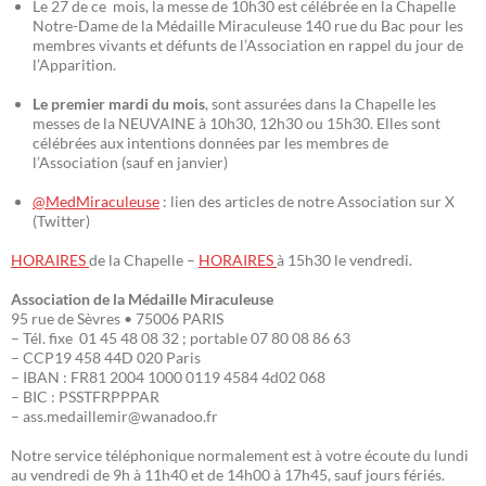
Le 27 de ce mois, la messe de 10h30 est célébrée en la Chapelle
Notre-Dame de la Médaille Miraculeuse 140 rue du Bac pour les
membres vivants et défunts de l’Association en rappel du jour de
l’Apparition.
Le premier mardi du mois
, sont assurées dans la Chapelle les
messes de la NEUVAINE à 10h30, 12h30 ou 15h30. Elles sont
célébrées aux intentions données par les membres de
l’Association (sauf en janvier)
@MedMiraculeuse
: lien des articles de notre Association sur X
(Twitter)
HORAIRES
de la Chapelle –
HORAIRES
à 15h30 le vendredi.
Association de la Médaille Miraculeuse
95 rue de Sèvres • 75006 PARIS
– Tél. fixe 01 45 48 08 32 ; portable 07 80 08 86 63
– CCP19 458 44D 020 Paris
– IBAN : FR81 2004 1000 0119 4584 4d02 068
– BIC : PSSTFRPPPAR
– ass.medaillemir@wanadoo.fr
Notre service téléphonique normalement est à votre écoute du lundi
au vendredi de 9h à 11h40 et de 14h00 à 17h45, sauf jours fériés.