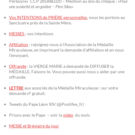
Perboyre» CCP 28588E020 – Mention au dos du chèque : »
Pour
une scolarité et un goûter – Père Silas
«
Vos INTENTIONS de PRIÈRE personnelles
, nous les portons au
Sanctuaire près de la Sainte Mère.
MESSES
: vos intentions
Affiliation
: rejoignez-nous à l’Association de la Médaille
Miraculeuse, en imprimant la demande d’affiliation et en nous
l’envoyant.
Offrande
: la VIERGE MARIE a demandé de DIFFUSER la
MÉDAILLE. Faisons-le. Vous pouvez aussi nous y aider par une
offrande.
LETTRE
aux associés de la Médaille Miraculeuse : sur votre
demande n° gratuit.
Tweets du Pape Léon XIV (@Pontifex_fr)
Prions avec le Pape – voir la
vidéo
du mois
MESSE et Bréviaire du jour