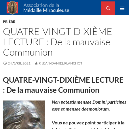
Recherche
Association de la Médaille Miraculeuse
ALLER
MENU
AU
PRIÈRE
PRINCI
CONTENU
QUATRE-VINGT-DIXIÈME
LECTURE : De la mauvaise
Communion
24 AVRIL 2021
P. JEAN-DANIEL PLANCHOT
QUATRE-VINGT-DIXIÈME LECTURE
: De la mauvaise Communion
Non potestis mensae Domini participes
esse et mensae daemoniorum.
Vous ne pouvez point participer à la