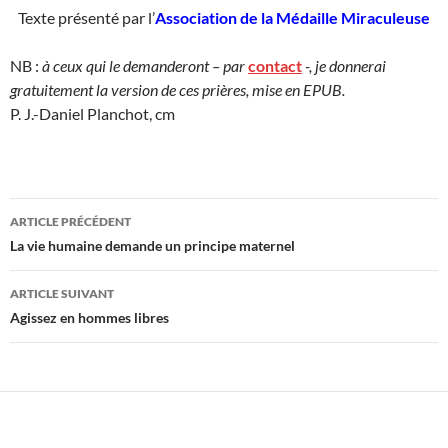
Texte présenté par l’
Association de la Médaille Miraculeuse
NB :
à ceux qui le demanderont – par
contact
-, je donnerai
gratuitement la version de ces prières, mise en EPUB.
P. J.-Daniel Planchot, cm
Navigation
ARTICLE PRÉCÉDENT
des
La vie humaine demande un principe maternel
articles
ARTICLE SUIVANT
Agissez en hommes libres