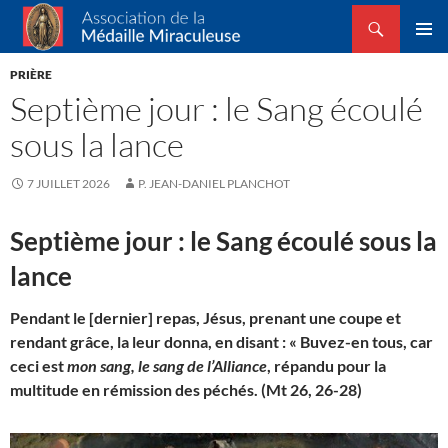
Recherche
Association de la Médaille Miraculeuse
ALLER
MENU
AU
PRIÈRE
PRINCI
CONTENU
Septième jour : le Sang écoulé
sous la lance
7 JUILLET 2026
P. JEAN-DANIEL PLANCHOT
Septième jour : le Sang écoulé sous la
lance
Pendant le [dernier] repas, Jésus, prenant une coupe et
rendant grâce, la leur donna, en disant : « Buvez-en tous, car
ceci est
mon sang, le sang de l’Alliance
, répandu pour la
multitude en rémission des péchés. (Mt 26, 26-28)