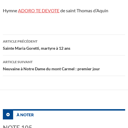
Hymne
ADORO TE DEVOTE
de saint Thomas d’Aquin
Navigation
ARTICLE PRÉCÉDENT
des
Sainte Maria Goretti, martyre à 12 ans
articles
ARTICLE SUIVANT
Neuvaine à Notre Dame du mont Carmel : premier jour
À NOTER
NOTE 105