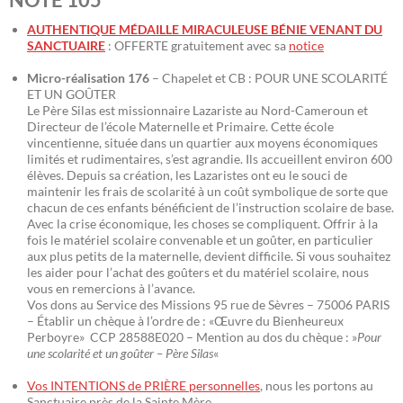
AUTHENTIQUE MÉDAILLE MIRACULEUSE BÉNIE VENANT DU
SANCTUAIRE
: OFFERTE gratuitement avec sa
notice
Micro-réalisation 176
– Chapelet et CB : POUR UNE SCOLARITÉ
ET UN GOÛTER
Le Père Silas est missionnaire Lazariste au Nord-Cameroun et
Directeur de l’école Maternelle et Primaire. Cette école
vincentienne, située dans un quartier aux moyens économiques
limités et rudimentaires, s’est agrandie. Ils accueillent environ 600
élèves. Depuis sa création, les Lazaristes ont eu le souci de
maintenir les frais de scolarité à un coût symbolique de sorte que
chacun de ces enfants bénéficient de l’instruction scolaire de base.
Avec la crise économique, les choses se compliquent. Offrir à la
fois le matériel scolaire convenable et un goûter, en particulier
aux plus petits de la maternelle, devient difficile. Si vous souhaitez
les aider pour l’achat des goûters et du matériel scolaire, nous
vous en remercions à l’avance.
Vos dons au Service des Missions 95 rue de Sèvres – 75006 PARIS
– Établir un chèque à l’ordre de : «Œuvre du Bienheureux
Perboyre» CCP 28588E020 – Mention au dos du chèque : »
Pour
une scolarité et un goûter – Père Silas
«
Vos INTENTIONS de PRIÈRE personnelles
, nous les portons au
Sanctuaire près de la Sainte Mère.