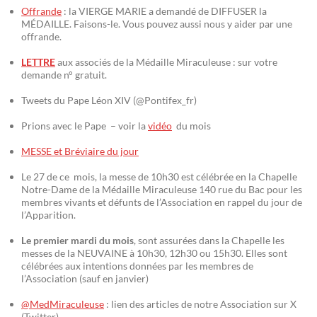
Offrande
: la VIERGE MARIE a demandé de DIFFUSER la
MÉDAILLE. Faisons-le. Vous pouvez aussi nous y aider par une
offrande.
LETTRE
aux associés de la Médaille Miraculeuse : sur votre
demande n° gratuit.
Tweets du Pape Léon XIV (@Pontifex_fr)
Prions avec le Pape – voir la
vidéo
du mois
MESSE et Bréviaire du jour
Le 27 de ce mois, la messe de 10h30 est célébrée en la Chapelle
Notre-Dame de la Médaille Miraculeuse 140 rue du Bac pour les
membres vivants et défunts de l’Association en rappel du jour de
l’Apparition.
Le premier mardi du mois
, sont assurées dans la Chapelle les
messes de la NEUVAINE à 10h30, 12h30 ou 15h30. Elles sont
célébrées aux intentions données par les membres de
l’Association (sauf en janvier)
@MedMiraculeuse
: lien des articles de notre Association sur X
(Twitter)