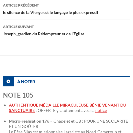
Navigation
ARTICLE PRÉCÉDENT
des
le silence de la Vierge est le langage le plus expressif
articles
ARTICLE SUIVANT
Joseph, gardien du Rédempteur et de l’Église
À NOTER
NOTE 105
AUTHENTIQUE MÉDAILLE MIRACULEUSE BÉNIE VENANT DU
SANCTUAIRE
: OFFERTE gratuitement avec sa
notice
Micro-réalisation 176
– Chapelet et CB : POUR UNE SCOLARITÉ
ET UN GOÛTER
Le Père Silas est missionnaire Lazariste au Nord-Cameroun et