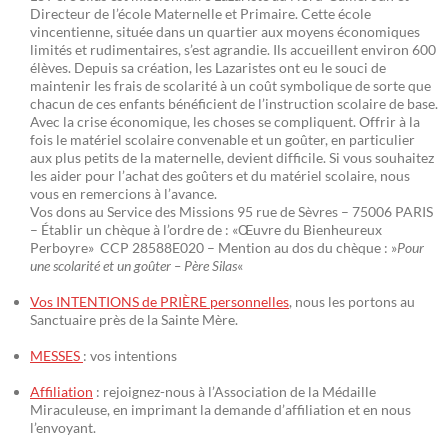
Directeur de l’école Maternelle et Primaire. Cette école
vincentienne, située dans un quartier aux moyens économiques
limités et rudimentaires, s’est agrandie. Ils accueillent environ 600
élèves. Depuis sa création, les Lazaristes ont eu le souci de
maintenir les frais de scolarité à un coût symbolique de sorte que
chacun de ces enfants bénéficient de l’instruction scolaire de base.
Avec la crise économique, les choses se compliquent. Offrir à la
fois le matériel scolaire convenable et un goûter, en particulier
aux plus petits de la maternelle, devient difficile. Si vous souhaitez
les aider pour l’achat des goûters et du matériel scolaire, nous
vous en remercions à l’avance.
Vos dons au Service des Missions 95 rue de Sèvres – 75006 PARIS
– Établir un chèque à l’ordre de : «Œuvre du Bienheureux
Perboyre» CCP 28588E020 – Mention au dos du chèque : »
Pour
une scolarité et un goûter – Père Silas
«
Vos INTENTIONS de PRIÈRE personnelles
, nous les portons au
Sanctuaire près de la Sainte Mère.
MESSES
: vos intentions
Affiliation
: rejoignez-nous à l’Association de la Médaille
Miraculeuse, en imprimant la demande d’affiliation et en nous
l’envoyant.