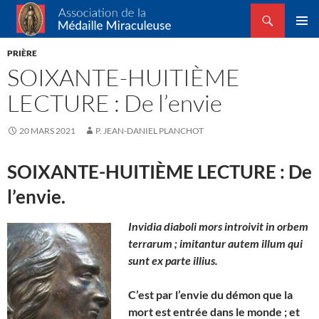
Recherche
Association de la Médaille Miraculeuse
ALLER
MENU
AU
PRIÈRE
PRINCI
CONTENU
SOIXANTE-HUITIÈME
LECTURE : De l’envie
20 MARS 2021
P. JEAN-DANIEL PLANCHOT
SOIXANTE-HUITIÈME LECTURE : De
l’envie.
Invidia diaboli mors introivit in orbem
terrarum ; imitantur autem illum qui
sunt ex parte illius.
C’est par l’envie du démon que la
mort est entrée dans le monde ; et