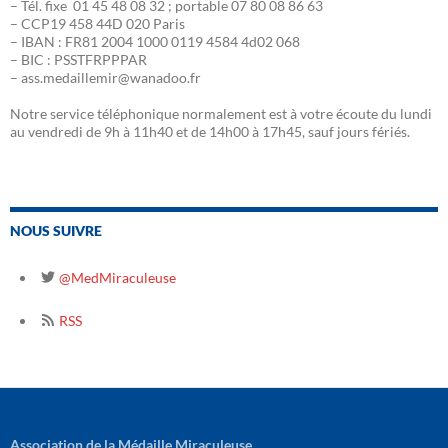
– Tél. fixe 01 45 48 08 32 ; portable 07 80 08 86 63
– CCP19 458 44D 020 Paris
– IBAN : FR81 2004 1000 0119 4584 4d02 068
– BIC : PSSTFRPPPAR
– ass.medaillemir@wanadoo.fr
Notre service téléphonique normalement est à votre écoute du lundi
au vendredi de 9h à 11h40 et de 14h00 à 17h45, sauf jours fériés.
NOUS SUIVRE
@MedMiraculeuse
RSS
Association de la Médaille Miraculeuse