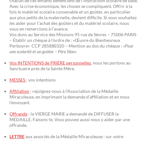
chacun de ces enfants bénéficient de l’instruction scolaire de base.
Avec la crise économique, les choses se compliquent. Offrir à la
fois le matériel scolaire convenable et un goûter, en particulier
aux plus petits de la maternelle, devient difficile. Si vous souhaitez
les aider pour l’achat des goûters et du matériel scolaire, nous
vous en remercions à l’avance.
Vos dons au Service des Missions 95 rue de Sèvres – 75006 PARIS
– Établir un chèque à l’ordre de : «Œuvre du Bienheureux
Perboyre» CCP 28588E020 – Mention au dos du chèque : »
Pour
une scolarité et un goûter – Père Silas
«
Vos INTENTIONS de PRIÈRE personnelles
, nous les portons au
Sanctuaire près de la Sainte Mère.
MESSES
: vos intentions
Affiliation
: rejoignez-nous à l’Association de la Médaille
Miraculeuse, en imprimant la demande d’affiliation et en nous
l’envoyant.
Offrande
: la VIERGE MARIE a demandé de DIFFUSER la
MÉDAILLE. Faisons-le. Vous pouvez aussi nous y aider par une
offrande.
LETTRE
aux associés de la Médaille Miraculeuse : sur votre