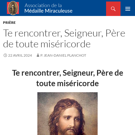
Recherche
Association de la Médaille Miraculeuse
ALLER
MENU
AU
PRIÈRE
PRINCI
CONTENU
Te rencontrer, Seigneur, Père
de toute miséricorde
22 AVRIL 2024
P. JEAN-DANIEL PLANCHOT
Te rencontrer, Seigneur,
Père de
toute miséricorde