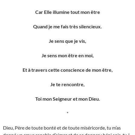
Car Elle illumine tout mon être
Quand je me fais très silencieux.
Je sens que je vis,
Je sens mon être en moi,
Et à travers cette conscience de mon être,
Je te rencontre,
Toi mon Seigneur et mon Dieu.
*
Dieu, Père de toute bonté et de toute miséricorde, tu m’as
donné un cœur capable d’aimer et de se donner : béni sois-tu !