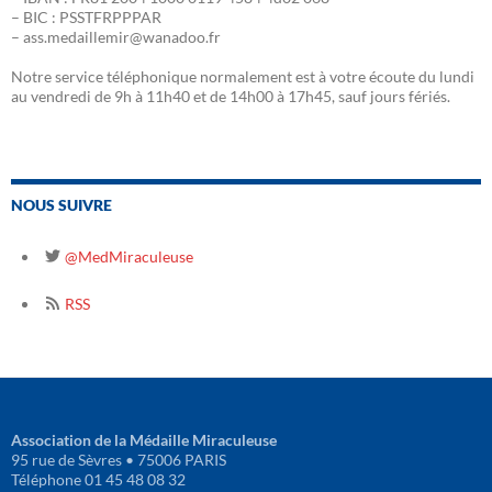
– BIC : PSSTFRPPPAR
– ass.medaillemir@wanadoo.fr
Notre service téléphonique normalement est à votre écoute du lundi
au vendredi de 9h à 11h40 et de 14h00 à 17h45, sauf jours fériés.
NOUS SUIVRE
@MedMiraculeuse
RSS
Association de la Médaille Miraculeuse
95 rue de Sèvres • 75006 PARIS
Téléphone 01 45 48 08 32