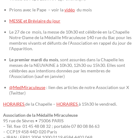
Prions avec le Pape – voir la
vidéo
du mois
MESSE et Bréviaire du jour
Le 27 de ce mois, la messe de 10h30 est célébrée en la Chapelle
Notre-Dame de la Médaille Miraculeuse 140 rue du Bac pour les
membres vivants et défunts de l’Association en rappel du jour de
l’Apparition.
Le premier mardi du mois
, sont assurées dans la Chapelle les
messes de la NEUVAINE à 10h30, 12h30 ou 15h30. Elles sont
célébrées aux intentions données par les membres de
l’Association (sauf en janvier)
@MedMiraculeuse
: lien des articles de notre Association sur X
(Twitter)
HORAIRES
de la Chapelle –
HORAIRES
à 15h30 le vendredi.
Association de la Médaille Miraculeuse
95 rue de Sèvres • 75006 PARIS
– Tél. fixe 01 45 48 08 32 ; portable 07 80 08 86 63
– CCP19 458 44D 020 Paris
– IBAN : FR81 2004 1000 0119 4584 4d02 068