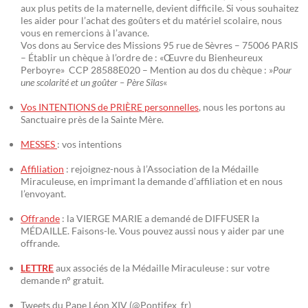
aux plus petits de la maternelle, devient difficile. Si vous souhaitez
les aider pour l’achat des goûters et du matériel scolaire, nous
vous en remercions à l’avance.
Vos dons au Service des Missions 95 rue de Sèvres – 75006 PARIS
– Établir un chèque à l’ordre de : «Œuvre du Bienheureux
Perboyre» CCP 28588E020 – Mention au dos du chèque : »
Pour
une scolarité et un goûter – Père Silas
«
Vos INTENTIONS de PRIÈRE personnelles
, nous les portons au
Sanctuaire près de la Sainte Mère.
MESSES
: vos intentions
Affiliation
: rejoignez-nous à l’Association de la Médaille
Miraculeuse, en imprimant la demande d’affiliation et en nous
l’envoyant.
Offrande
: la VIERGE MARIE a demandé de DIFFUSER la
MÉDAILLE. Faisons-le. Vous pouvez aussi nous y aider par une
offrande.
LETTRE
aux associés de la Médaille Miraculeuse : sur votre
demande n° gratuit.
Tweets du Pape Léon XIV (@Pontifex_fr)