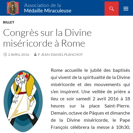
Recherche
Association de la Médaille Miraculeuse
ALLER
MENU
AU
BILLET
PRINCI
CONTENU
Congrès sur la Divine
miséricorde à Rome
2 AVRIL 2016
P. JEAN-DANIEL PLANCHOT
Rome accueille le jubilé des baptisés
qui vivent de la spiritualité de la Divine
miséricorde et des mouvements qui
s’en inspirent. Une veillée de prière a
lieu ce soir samedi 2 avril 2016 à 18
heures sur la place Saint-Pierre.
Demain, octave de Pâques et dimanche
de la Divine miséricorde, le Pape
François célébrera la messe à 10h30,