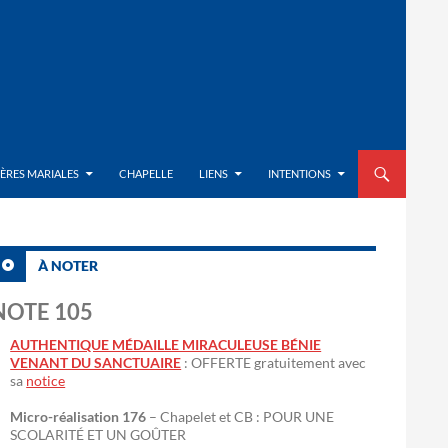
ALLER AU CON
IÈRES MARIALES
CHAPELLE
LIENS
INTENTIONS
À NOTER
NOTE 105
AUTHENTIQUE MÉDAILLE MIRACULEUSE BÉNIE
VENANT DU SANCTUAIRE
: OFFERTE gratuitement avec
sa
notice
Micro-réalisation 176
– Chapelet et CB : POUR UNE
SCOLARITÉ ET UN GOÛTER