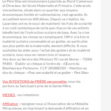
Le Père Silas est missionnaire Lazariste au Nord-Cameroun
et Directeur de l’école Maternelle et Primaire. Cette école
vincentienne, située dans un quartier aux moyens
économiques limités et rudimentaires, s’est agrandie. Ils
accueillent environ 600 élèves. Depuis sa création, les
Lazaristes ont eu le souci de maintenir les frais de scolarité
à un coût symbolique de sorte que chacun de ces enfants
bénéficient de l’instruction scolaire de base. Avec la crise
économique, les choses se compliquent. Offrir à la fois le
matériel scolaire convenable et un goûter, en particulier
aux plus petits de la maternelle, devient difficile. Si vous
souhaitez les aider pour l’achat des goûters et du matériel
scolaire, nous vous en remercions à l’avance.
Vos dons au Service des Missions 95 rue de Sèvres – 75006
PARIS – Établir un chèque à l’ordre de : «Œuvre du
Bienheureux Perboyre» CCP 28588E020 – Mention au
dos du chèque : »
Pour une scolarité et un goûter – Père Silas
«
Vos INTENTIONS de PRIÈRE personnelles
, nous les
portons au Sanctuaire près de la Sainte Mère.
MESSES
: vos intentions
Affiliation
: rejoignez-nous à l’Association de la Médaille
Miraculeuse, en imprimant la demande d’affiliation et en