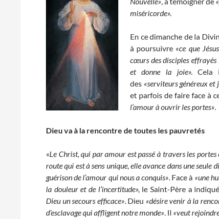
Nouvelle»
, à témoigner de
«
miséricorde».
En ce dimanche de la Divin
à poursuivre
«ce que Jésus
cœurs des disciples effrayés 
et donne la joie».
Cela i
des
«serviteurs généreux et 
et parfois de faire face à 
l’amour à ouvrir les portes»
.
Dieu va à la rencontre de toutes les pauvretés
«
Le Christ, qui par amour est passé à travers les portes
route qui est à sens unique, elle avance dans une seule 
guérison de l’amour qui nous a conquis»
. Face à
«une hum
la douleur et de l’incertitude»,
le Saint-Père a indiqu
Dieu un secours efficace»
. Dieu
«désire venir à la renc
d’esclavage qui affligent notre monde»
. Il
«veut rejoindre