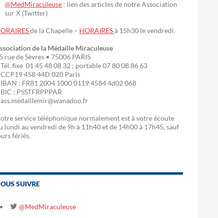
@MedMiraculeuse
: lien des articles de notre Association
sur X (Twitter)
ORAIRES
de la Chapelle –
HORAIRES
à 15h30 le vendredi.
ssociation de la Médaille Miraculeuse
5 rue de Sèvres • 75006 PARIS
 Tél. fixe 01 45 48 08 32 ; portable 07 80 08 86 63
 CCP19 458 44D 020 Paris
 IBAN : FR81 2004 1000 0119 4584 4d02 068
 BIC : PSSTFRPPPAR
 ass.medaillemir@wanadoo.fr
otre service téléphonique normalement est à votre écoute
u lundi au vendredi de 9h à 11h40 et de 14h00 à 17h45, sauf
ours fériés.
OUS SUIVRE
@MedMiraculeuse