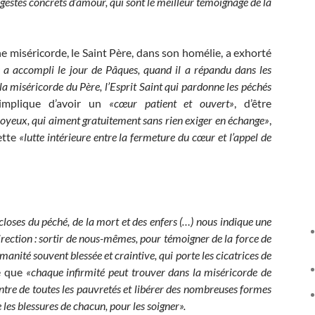
gestes concrets d’amour, qui sont le meilleur témoignage de la
e miséricorde, le Saint Père, dans son homélie, a exhorté
 a accompli le jour de Pâques, quand il a répandu dans les
la miséricorde du Père, l’Esprit Saint qui pardonne les péchés
mplique d’avoir un
«cœur patient et ouvert»
, d’être
joyeux, qui aiment gratuitement sans rien exiger en échange»
,
cette
«lutte intérieure entre la fermeture du cœur et l’appel de
 closes du péché, de la mort et des enfers (…) nous indique une
direction : sortir de nous-mêmes, pour témoigner de la force de
anité souvent blessée et craintive, qui porte les cicatrices de
é que
«chaque infirmité peut trouver dans la miséricorde de
ontre de toutes les pauvretés et libérer des nombreuses formes
 les blessures de chacun, pour les soigner».