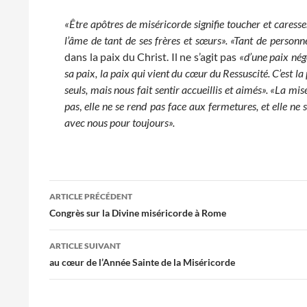
«Être apôtres de miséricorde
sig
nifie toucher et caresse
l’âme de tant de ses frères et sœurs».
«Tant de personn
dans la paix du Christ. Il ne s’agit pas
«d’une paix nég
sa paix, la paix qui vient du cœur du Ressuscité. C’est la p
seuls, mais nous fait sentir accueillis et aimés».
«La misér
pas
,
elle ne se rend pas face aux fermetures, et elle ne
avec nous pour toujours».
Navigation
ARTICLE PRÉCÉDENT
des
Congrès sur la Divine miséricorde à Rome
articles
ARTICLE SUIVANT
au cœur de l’Année Sainte de la Miséricorde