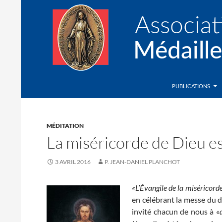
Recherche
Association de la Médaille Miraculeuse
PUBLICATIONS
MÉDITATION
La miséricorde de Dieu es
3 AVRIL 2016
P. JEAN-DANIEL PLANCHOT
«L’Évangile de la miséricord
en célébrant la messe du d
invité chacun de nous à
«