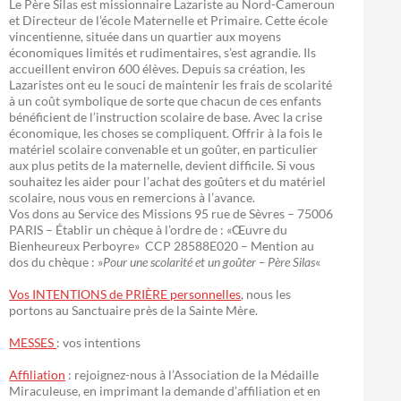
Le Père Silas est missionnaire Lazariste au Nord-Cameroun
et Directeur de l’école Maternelle et Primaire. Cette école
vincentienne, située dans un quartier aux moyens
économiques limités et rudimentaires, s’est agrandie. Ils
accueillent environ 600 élèves. Depuis sa création, les
Lazaristes ont eu le souci de maintenir les frais de scolarité
à un coût symbolique de sorte que chacun de ces enfants
bénéficient de l’instruction scolaire de base. Avec la crise
économique, les choses se compliquent. Offrir à la fois le
matériel scolaire convenable et un goûter, en particulier
aux plus petits de la maternelle, devient difficile. Si vous
souhaitez les aider pour l’achat des goûters et du matériel
scolaire, nous vous en remercions à l’avance.
Vos dons au Service des Missions 95 rue de Sèvres – 75006
PARIS – Établir un chèque à l’ordre de : «Œuvre du
Bienheureux Perboyre» CCP 28588E020 – Mention au
dos du chèque : »
Pour une scolarité et un goûter – Père Silas
«
Vos INTENTIONS de PRIÈRE personnelles
, nous les
portons au Sanctuaire près de la Sainte Mère.
MESSES
: vos intentions
Affiliation
: rejoignez-nous à l’Association de la Médaille
Miraculeuse, en imprimant la demande d’affiliation et en