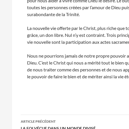
pour nous aider à vivre comme Dieu le désire. Le but 
toutes les personnes créées par l’amour de Dieu puisse
surabondante de la Trinité.
La nouvelle vie offerte par le Christ, plus riche que
grâce, un don libre. Nul n’y est contraint. Trois princ
vie nouvelle sont la participation aux actes sacrament
Nous ne pourrions jamais de notre propre pouvoir ac
Dieu. C’est le Christ qui nous a mérité tout le bien q
de nous traiter comme des personnes et de nous appel
le pouvoir de faire le bien et de mériter ainsi la vie ét
Navigation
ARTICLE PRÉCÉDENT
LA FOI VÉCUE DANS UN MONDE DIVISÉ