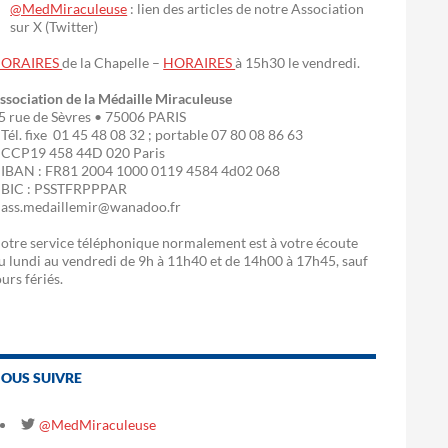
@MedMiraculeuse
: lien des articles de notre Association
sur X (Twitter)
ORAIRES
de la Chapelle –
HORAIRES
à 15h30 le vendredi.
ssociation de la Médaille Miraculeuse
5 rue de Sèvres • 75006 PARIS
 Tél. fixe 01 45 48 08 32 ; portable 07 80 08 86 63
 CCP19 458 44D 020 Paris
 IBAN : FR81 2004 1000 0119 4584 4d02 068
 BIC : PSSTFRPPPAR
 ass.medaillemir@wanadoo.fr
otre service téléphonique normalement est à votre écoute
u lundi au vendredi de 9h à 11h40 et de 14h00 à 17h45, sauf
ours fériés.
OUS SUIVRE
@MedMiraculeuse