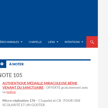
ALLER AU CON
IÈRES MARIALES
CHAPELLE
LIENS
INTENTIONS
À NOTER
NOTE 105
AUTHENTIQUE MÉDAILLE MIRACULEUSE BÉNIE
VENANT DU SANCTUAIRE
: OFFERTE gratuitement avec
sa
notice
Micro-réalisation 176
– Chapelet et CB : POUR UNE
SCOLARITÉ ET UN GOÛTER