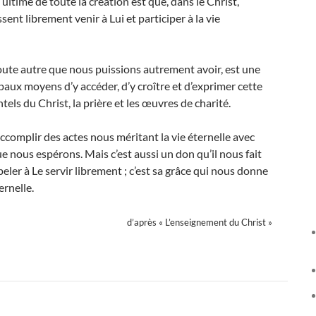
ultime de toute la création est que, dans le Christ,
nt libre­ment venir à Lui et participer à la vie
 toute autre que nous puissions autrement avoir, est une
ipaux moyens d’y accéder, d’y croître et d’expri­mer cette
els du Christ, la prière et les œuvres de charité.
complir des actes nous méritant la vie éternelle avec
ue nous espé­rons. Mais c’est aussi un don qu’il nous fait
er à Le servir librement ; c’est sa grâce qui nous donne
ernelle.
d’après « L’enseignement du Christ »