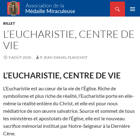
Recherche
Association de la Médaille Miraculeuse
ALLER
MENU
AU
BILLET
PRINCI
CONTENU
L’EUCHARISTIE, CENTRE DE
VIE
9 AOÛT 2020
P. JEAN-DANIEL PLANCHOT
L’EUCHARISTIE, CENTRE DE VIE
L’Eucharistie est au cœur de la vie de l’Église. Riche de
symbolis­me et plus riche de réalité, l’Eucharistie porte en elle-
même la réalité entière du Christ, et elle est pour nous
médiatrice de son œuvre salvatri­ce. Source et sommet de tous
les ministères et apostolats de l’Église, elle est le nouveau
sacrifice mémorial institué par Notre-Seigneur à la Dernière
Cène.