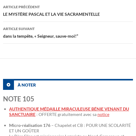
Navigation
ARTICLE PRÉCÉDENT
des
LE MYSTÈRE PASCAL ET LA VIE SACRAMENTELLE
articles
ARTICLE SUIVANT
dans la tempête, « Seigneur, sauve-moi!”
À NOTER
NOTE 105
AUTHENTIQUE MÉDAILLE MIRACULEUSE BÉNIE VENANT DU
SANCTUAIRE
: OFFERTE gratuitement avec sa
notice
Micro-réalisation 176
– Chapelet et CB : POUR UNE SCOLARITÉ
ET UN GOÛTER