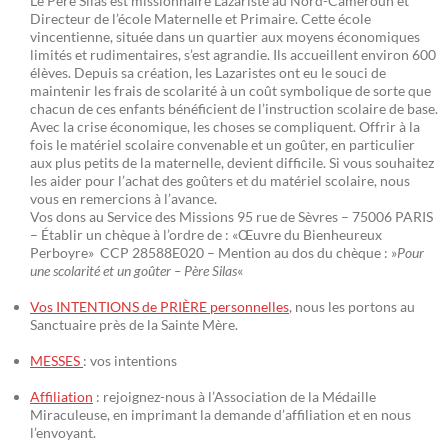
Le Père Silas est missionnaire Lazariste au Nord-Cameroun et
Directeur de l’école Maternelle et Primaire. Cette école
vincentienne, située dans un quartier aux moyens économiques
limités et rudimentaires, s’est agrandie. Ils accueillent environ 600
élèves. Depuis sa création, les Lazaristes ont eu le souci de
maintenir les frais de scolarité à un coût symbolique de sorte que
chacun de ces enfants bénéficient de l’instruction scolaire de base.
Avec la crise économique, les choses se compliquent. Offrir à la
fois le matériel scolaire convenable et un goûter, en particulier
aux plus petits de la maternelle, devient difficile. Si vous souhaitez
les aider pour l’achat des goûters et du matériel scolaire, nous
vous en remercions à l’avance.
Vos dons au Service des Missions 95 rue de Sèvres – 75006 PARIS
– Établir un chèque à l’ordre de : «Œuvre du Bienheureux
Perboyre» CCP 28588E020 – Mention au dos du chèque : »
Pour
une scolarité et un goûter – Père Silas
«
Vos INTENTIONS de PRIÈRE personnelles
, nous les portons au
Sanctuaire près de la Sainte Mère.
MESSES
: vos intentions
Affiliation
: rejoignez-nous à l’Association de la Médaille
Miraculeuse, en imprimant la demande d’affiliation et en nous
l’envoyant.