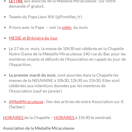
LETTRE
aux associés de la Médaille Miraculeuse : sur votre
demande n° gratuit.
Tweets du Pape Léon XIV (@Pontifex_fr)
Prions avec le Pape – voir la
vidéo
du mois
MESSE et Bréviaire du jour
Le 27 de ce mois, la messe de 10h30 est célébrée en la Chapelle
Notre-Dame de la Médaille Miraculeuse 140 rue du Bac pour les
membres vivants et défunts de l’Association en rappel du jour de
l’Apparition.
Le premier mardi du mois
, sont assurées dans la Chapelle les
messes de la NEUVAINE à 10h30, 12h30 ou 15h30. Elles sont
célébrées aux intentions données par les membres de
l’Association (sauf en janvier)
@MedMiraculeuse
: lien des articles de notre Association sur X
(Twitter)
HORAIRES
de la Chapelle –
HORAIRES
à 15h30 le vendredi.
Association de la Médaille Miraculeuse