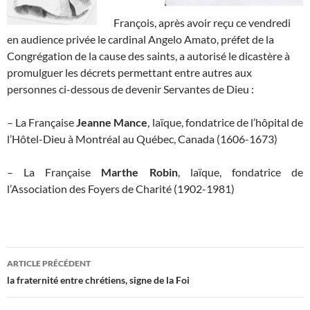
François, après avoir reçu ce vendredi
en audience privée le cardinal Angelo Amato, préfet de la
Congrégation de la cause des saints, a autorisé le dicastère à
promulguer les décrets permettant entre autres aux
personnes ci-dessous de devenir Servantes de Dieu :
– La Française
Jeanne Mance
, laïque, fondatrice de l’hôpital de
l’Hôtel-Dieu à Montréal au Québec, Canada (1606-1673)
– La Française
Marthe Robin
, laïque, fondatrice de
l’Association des Foyers de Charité (1902-1981)
Navigation
ARTICLE PRÉCÉDENT
des
la fraternité entre chrétiens, signe de la Foi
articles