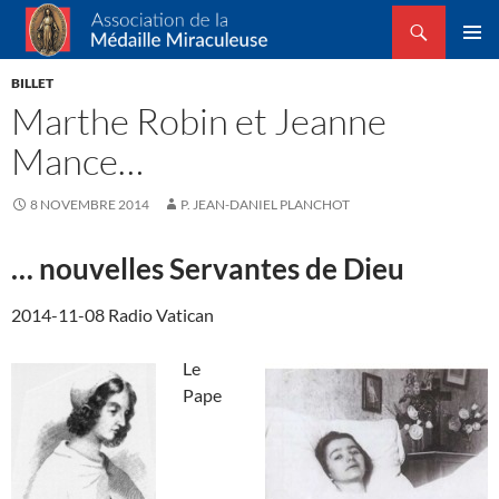
Recherche
Association de la Médaille Miraculeuse
ALLER
MENU
AU
BILLET
PRINCI
CONTENU
Marthe Robin et Jeanne
Mance…
8 NOVEMBRE 2014
P. JEAN-DANIEL PLANCHOT
… nouvelles Servantes de Dieu
2014-11-08 Radio Vatican
Le
Pape