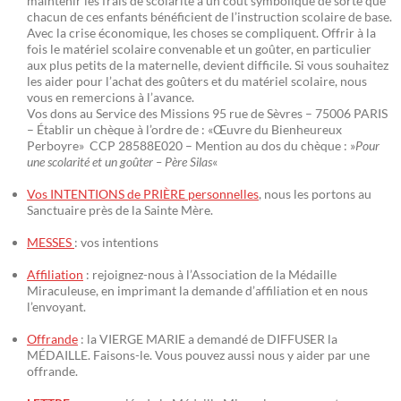
maintenir les frais de scolarité à un coût symbolique de sorte que
chacun de ces enfants bénéficient de l’instruction scolaire de base.
Avec la crise économique, les choses se compliquent. Offrir à la
fois le matériel scolaire convenable et un goûter, en particulier
aux plus petits de la maternelle, devient difficile. Si vous souhaitez
les aider pour l’achat des goûters et du matériel scolaire, nous
vous en remercions à l’avance.
Vos dons au Service des Missions 95 rue de Sèvres – 75006 PARIS
– Établir un chèque à l’ordre de : «Œuvre du Bienheureux
Perboyre» CCP 28588E020 – Mention au dos du chèque : »
Pour
une scolarité et un goûter – Père Silas
«
Vos INTENTIONS de PRIÈRE personnelles
, nous les portons au
Sanctuaire près de la Sainte Mère.
MESSES
: vos intentions
Affiliation
: rejoignez-nous à l’Association de la Médaille
Miraculeuse, en imprimant la demande d’affiliation et en nous
l’envoyant.
Offrande
: la VIERGE MARIE a demandé de DIFFUSER la
MÉDAILLE. Faisons-le. Vous pouvez aussi nous y aider par une
offrande.