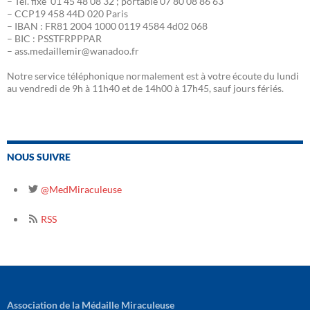
– Tél. fixe 01 45 48 08 32 ; portable 07 80 08 86 63
– CCP19 458 44D 020 Paris
– IBAN : FR81 2004 1000 0119 4584 4d02 068
– BIC : PSSTFRPPPAR
– ass.medaillemir@wanadoo.fr
Notre service téléphonique normalement est à votre écoute du lundi
au vendredi de 9h à 11h40 et de 14h00 à 17h45, sauf jours fériés.
NOUS SUIVRE
@MedMiraculeuse
RSS
Association de la Médaille Miraculeuse