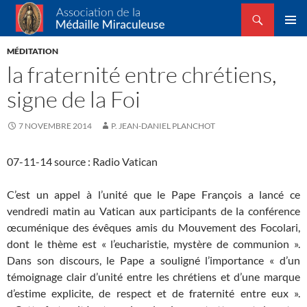
Recherche
Association de la Médaille Miraculeuse
ALLER
MENU
AU
MÉDITATION
PRINCI
CONTENU
la fraternité entre chrétiens,
signe de la Foi
7 NOVEMBRE 2014
P. JEAN-DANIEL PLANCHOT
07-11-14 source : Radio Vatican
C’est un appel à l’unité que le Pape François a lancé ce
vendredi matin au Vatican aux participants de la conférence
œcuménique des évêques amis du Mouvement des Focolari,
dont le thème est « l’eucharistie, mystère de communion ».
Dans son discours, le Pape a souligné l’importance « d’un
témoignage clair d’unité entre les chrétiens et d’une marque
d’estime explicite, de respect et de fraternité entre eux ».