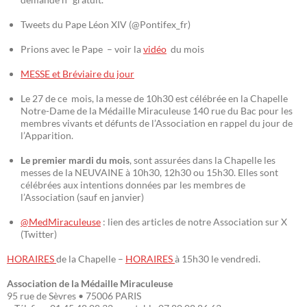
Tweets du Pape Léon XIV (@Pontifex_fr)
Prions avec le Pape – voir la
vidéo
du mois
MESSE et Bréviaire du jour
Le 27 de ce mois, la messe de 10h30 est célébrée en la Chapelle
Notre-Dame de la Médaille Miraculeuse 140 rue du Bac pour les
membres vivants et défunts de l’Association en rappel du jour de
l’Apparition.
Le premier mardi du mois
, sont assurées dans la Chapelle les
messes de la NEUVAINE à 10h30, 12h30 ou 15h30. Elles sont
célébrées aux intentions données par les membres de
l’Association (sauf en janvier)
@MedMiraculeuse
: lien des articles de notre Association sur X
(Twitter)
HORAIRES
de la Chapelle –
HORAIRES
à 15h30 le vendredi.
Association de la Médaille Miraculeuse
95 rue de Sèvres • 75006 PARIS