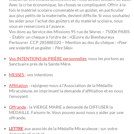
Avec la crise économique, les choses se compliquent. Offrir à la
fois le matériel scolaire convenable et un goûter, en particulier
aux plus petits de la maternelle, devient difficile. Si vous souhaitez
les aider pour l’achat des goûters et du matériel scolaire, nous
vous en remercions à l’avance.
Vos dons au Service des Missions 95 rue de Sèvres – 75006 PARIS
– Établir un chèque à l’ordre de : «Œuvre du Bienheureux
Perboyre» CCP 28588E020 – Mention au dos du chèque : »
Pour
une scolarité et un goûter – Père Silas
«
Vos INTENTIONS de PRIÈRE personnelles
, nous les portons au
Sanctuaire près de la Sainte Mère.
MESSES
: vos intentions
Affiliation
: rejoignez-nous à l’Association de la Médaille
Miraculeuse, en imprimant la demande d’affiliation et en nous
l’envoyant.
Offrande
: la VIERGE MARIE a demandé de DIFFUSER la
MÉDAILLE. Faisons-le. Vous pouvez aussi nous y aider par une
offrande.
LETTRE
aux associés de la Médaille Miraculeuse : sur votre
demande n° gratuit.