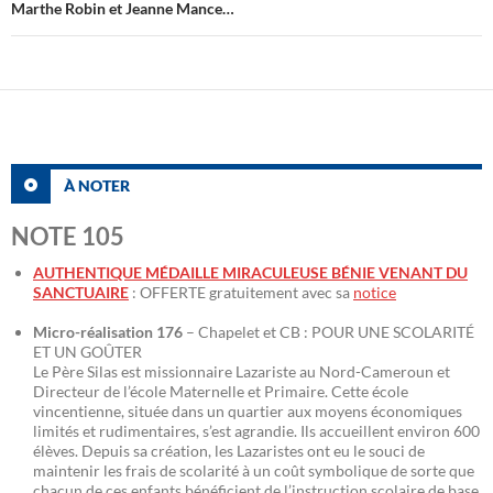
Marthe Robin et Jeanne Mance…
À NOTER
NOTE 105
AUTHENTIQUE MÉDAILLE MIRACULEUSE BÉNIE VENANT DU
SANCTUAIRE
: OFFERTE gratuitement avec sa
notice
Micro-réalisation 176
– Chapelet et CB : POUR UNE SCOLARITÉ
ET UN GOÛTER
Le Père Silas est missionnaire Lazariste au Nord-Cameroun et
Directeur de l’école Maternelle et Primaire. Cette école
vincentienne, située dans un quartier aux moyens économiques
limités et rudimentaires, s’est agrandie. Ils accueillent environ 600
élèves. Depuis sa création, les Lazaristes ont eu le souci de
maintenir les frais de scolarité à un coût symbolique de sorte que
chacun de ces enfants bénéficient de l’instruction scolaire de base.