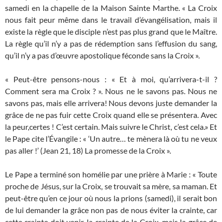
samedi en la chapelle de la Maison Sainte Marthe. « La Croix
nous fait peur même dans le travail d’évangélisation, mais il
existe la règle que le disciple n’est pas plus grand que le Maître.
La règle qu’il n’y a pas de rédemption sans l’effusion du sang,
qu’il n’y a pas d’œuvre apostolique féconde sans la Croix ».
« Peut-être pensons-nous : « Et à moi, qu’arrivera-t-il ?
Comment sera ma Croix ? ». Nous ne le savons pas. Nous ne
savons pas, mais elle arrivera! Nous devons juste demander la
grâce de ne pas fuir cette Croix quand elle se présentera. Avec
la peur,certes ! C’est certain. Mais suivre le Christ, c’est cela.» Et
le Pape cite l’Évangile : « ‘Un autre… te mènera là où tu ne veux
pas aller !’ (Jean 21, 18) La promesse de la Croix ».
Le Pape a terminé son homélie par une prière à Marie : « Toute
proche de Jésus, sur la Croix, se trouvait sa mère, sa maman. Et
peut-être qu’en ce jour où nous la prions (samedi), il serait bon
de lui demander la grâce non pas de nous éviter la crainte, car
cette crainte doit venir, la crainte de la Croix, mais la grâce de