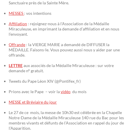
Sanctuaire près de la Sainte Mère.
MESSES
: vos intentions
Affiliation
: rejoignez-nous à l’Association de la Médaille
Miraculeuse, en imprimant la demande d’affiliation et en nous
l’envoyant.
Offrande
: la VIERGE MARIE a demandé de DIFFUSER la
MÉDAILLE. Faisons-le. Vous pouvez aussi nous y aider par une
offrande.
LETTRE
aux associés de la Médaille Miraculeuse : sur votre
demande n° gratuit.
Tweets du Pape Léon XIV (@Pontifex_fr)
Prions avec le Pape – voir la
vidéo
du mois
MESSE et Bréviaire du jour
Le 27 de ce mois, la messe de 10h30 est célébrée en la Chapelle
Notre-Dame de la Médaille Miraculeuse 140 rue du Bac pour les
membres vivants et défunts de l’Association en rappel du jour de
l’Apparition.