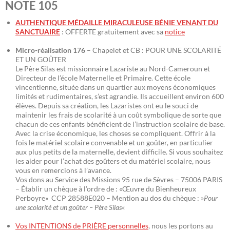
NOTE 105
AUTHENTIQUE MÉDAILLE MIRACULEUSE BÉNIE VENANT DU
SANCTUAIRE
: OFFERTE gratuitement avec sa
notice
Micro-réalisation 176
– Chapelet et CB : POUR UNE SCOLARITÉ
ET UN GOÛTER
Le Père Silas est missionnaire Lazariste au Nord-Cameroun et
Directeur de l’école Maternelle et Primaire. Cette école
vincentienne, située dans un quartier aux moyens économiques
limités et rudimentaires, s’est agrandie. Ils accueillent environ 600
élèves. Depuis sa création, les Lazaristes ont eu le souci de
maintenir les frais de scolarité à un coût symbolique de sorte que
chacun de ces enfants bénéficient de l’instruction scolaire de base.
Avec la crise économique, les choses se compliquent. Offrir à la
fois le matériel scolaire convenable et un goûter, en particulier
aux plus petits de la maternelle, devient difficile. Si vous souhaitez
les aider pour l’achat des goûters et du matériel scolaire, nous
vous en remercions à l’avance.
Vos dons au Service des Missions 95 rue de Sèvres – 75006 PARIS
– Établir un chèque à l’ordre de : «Œuvre du Bienheureux
Perboyre» CCP 28588E020 – Mention au dos du chèque : »
Pour
une scolarité et un goûter – Père Silas
«
Vos INTENTIONS de PRIÈRE personnelles
, nous les portons au