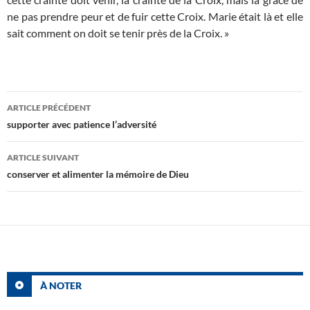
ne pas prendre peur et de fuir cette Croix. Marie était là et elle
sait comment on doit se tenir près de la Croix. »
Navigation
ARTICLE PRÉCÉDENT
des
supporter avec patience l’adversité
articles
ARTICLE SUIVANT
conserver et alimenter la mémoire de Dieu
À NOTER