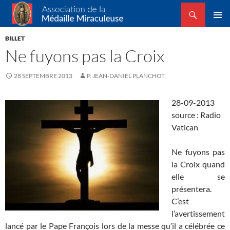
Recherche
Association de la Médaille Miraculeuse
ALLER
MENU
AU
BILLET
PRINCI
CONTENU
Ne fuyons pas la Croix
28 SEPTEMBRE 2013
P. JEAN-DANIEL PLANCHOT
28-09-2013
source : Radio
Vatican
Ne fuyons pas
la Croix quand
elle se
présentera.
C’est
l’avertissement
lancé par le Pape François lors de la messe qu’il a célébrée ce