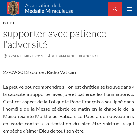
Recherche
Association de la Médaille Miraculeuse
ALLER
MENU
AU
BILLET
PRINCI
CONTENU
supporter avec patience
l’adversité
27 SEPTEMBRE 2013
P. JEAN-DANIEL PLANCHOT
27-09-2013 source : Radio Vatican
La preuve pour comprendre si l’on est chrétien se trouve dans «
la capacité à supporter avec joie et patience les humiliations ».
C’est cet aspect de la Foi que le Pape François a souligné dans
l’homélie de la Messe célébrée ce matin en la chapelle de la
Maison Sainte Marthe au Vatican. Le Pape a de nouveau mis
en garde contre « la tentation du bien-être spirituel » qui
empêche d’aimer Dieu de tout son être.