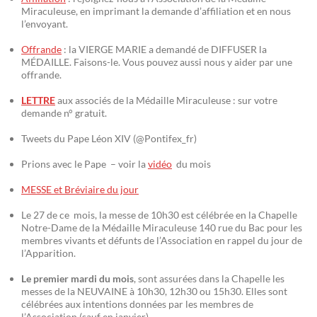
Miraculeuse, en imprimant la demande d’affiliation et en nous
l’envoyant.
Offrande
: la VIERGE MARIE a demandé de DIFFUSER la
MÉDAILLE. Faisons-le. Vous pouvez aussi nous y aider par une
offrande.
LETTRE
aux associés de la Médaille Miraculeuse : sur votre
demande n° gratuit.
Tweets du Pape Léon XIV (@Pontifex_fr)
Prions avec le Pape – voir la
vidéo
du mois
MESSE et Bréviaire du jour
Le 27 de ce mois, la messe de 10h30 est célébrée en la Chapelle
Notre-Dame de la Médaille Miraculeuse 140 rue du Bac pour les
membres vivants et défunts de l’Association en rappel du jour de
l’Apparition.
Le premier mardi du mois
, sont assurées dans la Chapelle les
messes de la NEUVAINE à 10h30, 12h30 ou 15h30. Elles sont
célébrées aux intentions données par les membres de
l’Association (sauf en janvier)