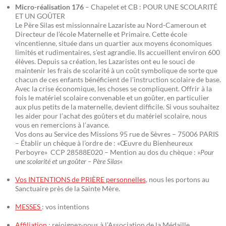
Micro-réalisation 176
– Chapelet et CB : POUR UNE SCOLARITÉ
ET UN GOÛTER
Le Père Silas est missionnaire Lazariste au Nord-Cameroun et
Directeur de l’école Maternelle et Primaire. Cette école
vincentienne, située dans un quartier aux moyens économiques
limités et rudimentaires, s’est agrandie. Ils accueillent environ 600
élèves. Depuis sa création, les Lazaristes ont eu le souci de
maintenir les frais de scolarité à un coût symbolique de sorte que
chacun de ces enfants bénéficient de l’instruction scolaire de base.
Avec la crise économique, les choses se compliquent. Offrir à la
fois le matériel scolaire convenable et un goûter, en particulier
aux plus petits de la maternelle, devient difficile. Si vous souhaitez
les aider pour l’achat des goûters et du matériel scolaire, nous
vous en remercions à l’avance.
Vos dons au Service des Missions 95 rue de Sèvres – 75006 PARIS
– Établir un chèque à l’ordre de : «Œuvre du Bienheureux
Perboyre» CCP 28588E020 – Mention au dos du chèque : »
Pour
une scolarité et un goûter – Père Silas
«
Vos INTENTIONS de PRIÈRE personnelles
, nous les portons au
Sanctuaire près de la Sainte Mère.
MESSES
: vos intentions
Affiliation
: rejoignez-nous à l’Association de la Médaille