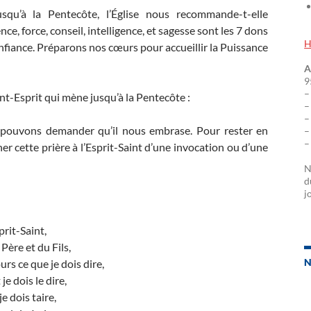
squ’à la Pentecôte, l’Église nous recommande-t-elle
ence, force, conseil, intelligence, et sagesse sont les 7 dons
H
nfiance. Préparons nos cœurs pour accueillir la Puissance
A
9
–
nt-Esprit qui mène jusqu’à la Pentecôte :
–
–
s pouvons demander qu’il nous embrase. Pour rester en
–
–
 cette prière à l’Esprit-Saint d’une invocation ou d’une
N
d
j
rit-Saint,
ère et du Fils,
N
rs ce que je dois dire,
e dois le dire,
je dois taire,