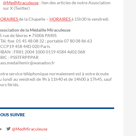
@MedMiraculeuse
: lien des articles de notre Association
sur X (Twitter)
ORAIRES
de la Chapelle –
HORAIRES
à 15h30 le vendredi.
ssociation de la Médaille Miraculeuse
5 rue de Sèvres • 75006 PARIS
 Tél. fixe 01 45 48 08 32 ; portable 07 80 08 86 63
 CCP19 458 44D 020 Paris
 IBAN : FR81 2004 1000 0119 4584 4d02 068
 BIC : PSSTFRPPPAR
 ass.medaillemir@wanadoo.fr
otre service téléphonique normalement est à votre écoute
u lundi au vendredi de 9h à 11h40 et de 14h00 à 17h45, sauf
ours fériés.
OUS SUIVRE
@MedMiraculeuse