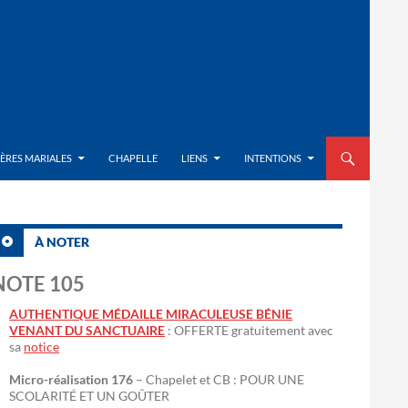
ALLER AU CON
IÈRES MARIALES
CHAPELLE
LIENS
INTENTIONS
À NOTER
NOTE 105
AUTHENTIQUE MÉDAILLE MIRACULEUSE BÉNIE
VENANT DU SANCTUAIRE
: OFFERTE gratuitement avec
sa
notice
Micro-réalisation 176
– Chapelet et CB : POUR UNE
SCOLARITÉ ET UN GOÛTER