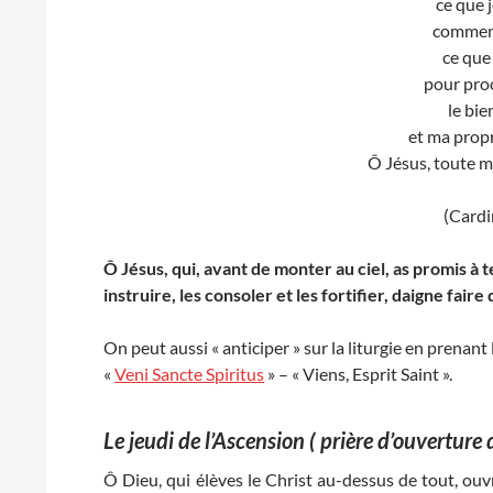
ce que j
comment 
ce que 
pour proc
le bie
et ma propr
Ô Jésus, toute ma
(Cardi
Ô Jésus, qui, avant de monter au ciel, as promis à 
instruire, les consoler et les fortifier, daigne fair
On peut aussi « anticiper » sur la liturgie en prenant
«
Veni Sancte Spiritus
» – « Viens, Esprit Saint ».
Le jeudi de l’Ascension ( prière d’ouverture 
Ô Dieu, qui élèves le Christ au-dessus de tout, ouvre