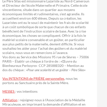
Le Père Silas est missionnaire Lazariste au Nord-Cameroun
et Directeur de l’école Maternelle et Primaire. Cette école
vincentienne, située dans un quartier aux moyens
économiques limités et rudimentaires, s’est agrandie. Ils
accueillent environ 600 élèves. Depuis sa création, les
Lazaristes ont eu le souci de maintenir les frais de scolarité
à un coût symbolique de sorte que chacun de ces enfants
bénéficient de l’instruction scolaire de base. Avec la crise
économique, les choses se compliquent. Offrir à la fois le
matériel scolaire convenable et un goûter, en particulier
aux plus petits de la maternelle, devient difficile. Si vous
souhaitez les aider pour l’achat des goûters et du matériel
scolaire, nous vous en remercions à l’avance.
Vos dons au Service des Missions 95 rue de Sèvres – 75006
PARIS – Établir un chèque à l’ordre de : «Œuvre du
Bienheureux Perboyre» CCP 28588E020 – Mention au
dos du chèque : »
Pour une scolarité et un goûter – Père Silas
«
Vos INTENTIONS de PRIÈRE personnelles
, nous les
portons au Sanctuaire près de la Sainte Mère.
MESSES
: vos intentions
Affiliation
: rejoignez-nous à l’Association de la Médaille
Miraculeuse, en imprimant la demande d’affiliation et en