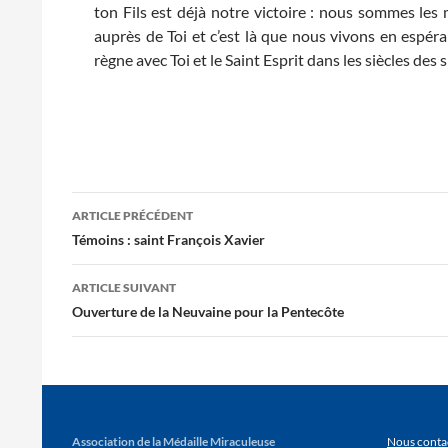
ton Fils est déjà notre victoire : nous sommes les
auprès de Toi et c’est là que nous vivons en espéran
règne avec Toi et le Saint Esprit dans les siècles des
Navigation
ARTICLE PRÉCÉDENT
des
Témoins : saint François Xavier
articles
ARTICLE SUIVANT
Ouverture de la Neuvaine pour la Pentecôte
Association de la Médaille Miraculeuse
Nous conta