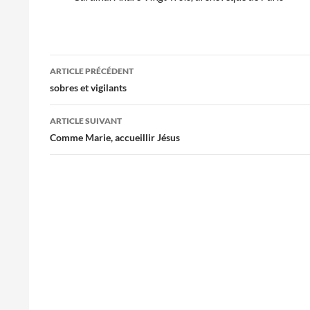
Navigation
ARTICLE PRÉCÉDENT
des
sobres et vigilants
articles
ARTICLE SUIVANT
Comme Marie, accueillir Jésus