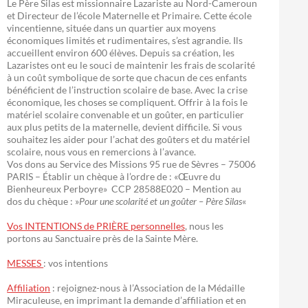
Le Père Silas est missionnaire Lazariste au Nord-Cameroun
et Directeur de l’école Maternelle et Primaire. Cette école
vincentienne, située dans un quartier aux moyens
économiques limités et rudimentaires, s’est agrandie. Ils
accueillent environ 600 élèves. Depuis sa création, les
Lazaristes ont eu le souci de maintenir les frais de scolarité
à un coût symbolique de sorte que chacun de ces enfants
bénéficient de l’instruction scolaire de base. Avec la crise
économique, les choses se compliquent. Offrir à la fois le
matériel scolaire convenable et un goûter, en particulier
aux plus petits de la maternelle, devient difficile. Si vous
souhaitez les aider pour l’achat des goûters et du matériel
scolaire, nous vous en remercions à l’avance.
Vos dons au Service des Missions 95 rue de Sèvres – 75006
PARIS – Établir un chèque à l’ordre de : «Œuvre du
Bienheureux Perboyre» CCP 28588E020 – Mention au
dos du chèque : »
Pour une scolarité et un goûter – Père Silas
«
Vos INTENTIONS de PRIÈRE personnelles
, nous les
portons au Sanctuaire près de la Sainte Mère.
MESSES
: vos intentions
Affiliation
: rejoignez-nous à l’Association de la Médaille
Miraculeuse, en imprimant la demande d’affiliation et en