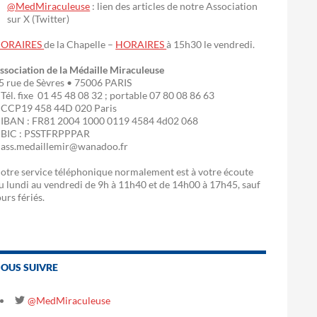
@MedMiraculeuse
: lien des articles de notre Association
sur X (Twitter)
ORAIRES
de la Chapelle –
HORAIRES
à 15h30 le vendredi.
ssociation de la Médaille Miraculeuse
5 rue de Sèvres • 75006 PARIS
 Tél. fixe 01 45 48 08 32 ; portable 07 80 08 86 63
 CCP19 458 44D 020 Paris
 IBAN : FR81 2004 1000 0119 4584 4d02 068
 BIC : PSSTFRPPPAR
 ass.medaillemir@wanadoo.fr
otre service téléphonique normalement est à votre écoute
u lundi au vendredi de 9h à 11h40 et de 14h00 à 17h45, sauf
ours fériés.
OUS SUIVRE
@MedMiraculeuse