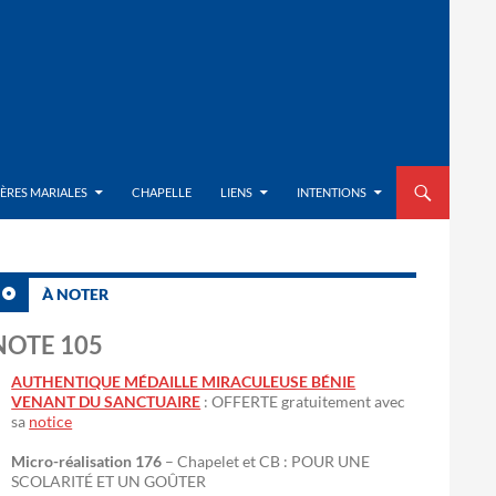
ALLER AU CON
IÈRES MARIALES
CHAPELLE
LIENS
INTENTIONS
À NOTER
NOTE 105
AUTHENTIQUE MÉDAILLE MIRACULEUSE BÉNIE
VENANT DU SANCTUAIRE
: OFFERTE gratuitement avec
sa
notice
Micro-réalisation 176
– Chapelet et CB : POUR UNE
SCOLARITÉ ET UN GOÛTER