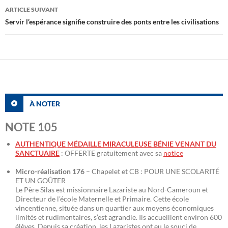
ARTICLE SUIVANT
Servir l’espérance signifie construire des ponts entre les civilisations
À NOTER
NOTE 105
AUTHENTIQUE MÉDAILLE MIRACULEUSE BÉNIE VENANT DU
SANCTUAIRE
: OFFERTE gratuitement avec sa
notice
Micro-réalisation 176
– Chapelet et CB : POUR UNE SCOLARITÉ
ET UN GOÛTER
Le Père Silas est missionnaire Lazariste au Nord-Cameroun et
Directeur de l’école Maternelle et Primaire. Cette école
vincentienne, située dans un quartier aux moyens économiques
limités et rudimentaires, s’est agrandie. Ils accueillent environ 600
élèves. Depuis sa création, les Lazaristes ont eu le souci de