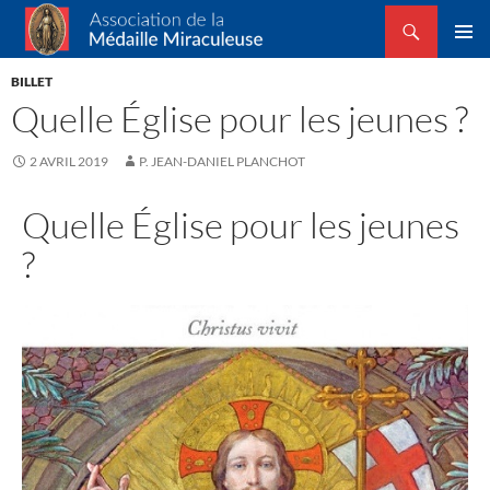
Recherche
Association de la Médaille Miraculeuse
ALLER
MENU
AU
BILLET
PRINCI
CONTENU
Quelle Église pour les jeunes ?
2 AVRIL 2019
P. JEAN-DANIEL PLANCHOT
Quelle Église pour les jeunes
?