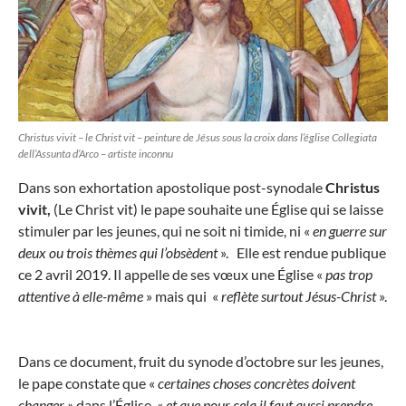
Christus vivit – le Christ vit – peinture de Jésus sous la croix dans l’église Collegiata
dell’Assunta d’Arco – artiste inconnu
Dans son exhortation apostolique post-synodale
Christus
vivit,
(Le Christ vit) le pape souhaite une Église qui se laisse
stimuler par les jeunes, qui ne soit ni timide, ni «
en guerre sur
deux ou trois thèmes qui l’obsèdent
». Elle est rendue publique
ce 2 avril 2019. Il appelle de ses vœux une Église «
pas trop
attentive à elle-même
» mais qui «
reflète surtout Jésus-Christ
».
Dans ce document, fruit du synode d’octobre sur les jeunes,
le pape constate que «
certaines choses concrètes doivent
changer »
dans l’Église,
« et que pour cela il faut aussi prendre