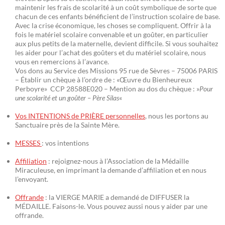
maintenir les frais de scolarité à un coût symbolique de sorte que
chacun de ces enfants bénéficient de l’instruction scolaire de base.
Avec la crise économique, les choses se compliquent. Offrir à la
fois le matériel scolaire convenable et un goûter, en particulier
aux plus petits de la maternelle, devient difficile. Si vous souhaitez
les aider pour l’achat des goûters et du matériel scolaire, nous
vous en remercions à l’avance.
Vos dons au Service des Missions 95 rue de Sèvres – 75006 PARIS
– Établir un chèque à l’ordre de : «Œuvre du Bienheureux
Perboyre» CCP 28588E020 – Mention au dos du chèque : »
Pour
une scolarité et un goûter – Père Silas
«
Vos INTENTIONS de PRIÈRE personnelles
, nous les portons au
Sanctuaire près de la Sainte Mère.
MESSES
: vos intentions
Affiliation
: rejoignez-nous à l’Association de la Médaille
Miraculeuse, en imprimant la demande d’affiliation et en nous
l’envoyant.
Offrande
: la VIERGE MARIE a demandé de DIFFUSER la
MÉDAILLE. Faisons-le. Vous pouvez aussi nous y aider par une
offrande.