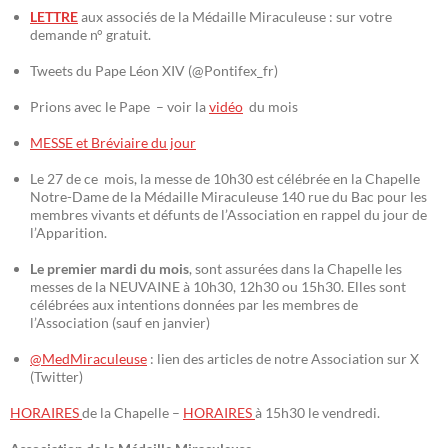
LETTRE
aux associés de la Médaille Miraculeuse : sur votre
demande n° gratuit.
Tweets du Pape Léon XIV (@Pontifex_fr)
Prions avec le Pape – voir la
vidéo
du mois
MESSE et Bréviaire du jour
Le 27 de ce mois, la messe de 10h30 est célébrée en la Chapelle
Notre-Dame de la Médaille Miraculeuse 140 rue du Bac pour les
membres vivants et défunts de l’Association en rappel du jour de
l’Apparition.
Le premier mardi du mois
, sont assurées dans la Chapelle les
messes de la NEUVAINE à 10h30, 12h30 ou 15h30. Elles sont
célébrées aux intentions données par les membres de
l’Association (sauf en janvier)
@MedMiraculeuse
: lien des articles de notre Association sur X
(Twitter)
HORAIRES
de la Chapelle –
HORAIRES
à 15h30 le vendredi.