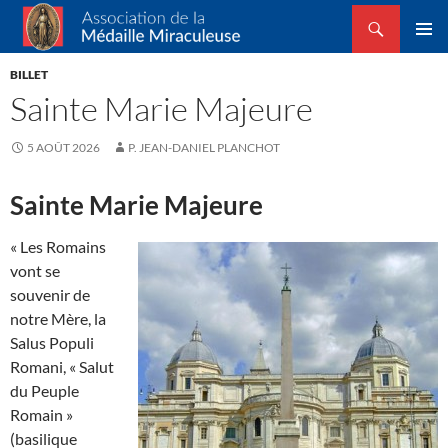
Recherche
Association de la Médaille Miraculeuse
ALLER
MENU
AU
BILLET
PRINCI
CONTENU
Sainte Marie Majeure
5 AOÛT 2026
P. JEAN-DANIEL PLANCHOT
Sainte Marie Majeure
« Les Romains
vont se
souvenir de
notre Mère, la
Salus Populi
Romani, « Salut
du Peuple
Romain »
(basilique