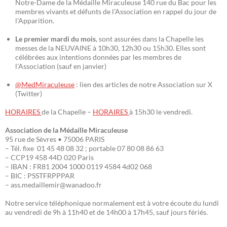
Notre-Dame de la Médaille Miraculeuse 140 rue du Bac pour les
membres vivants et défunts de l’Association en rappel du jour de
l’Apparition.
Le premier mardi du mois
, sont assurées dans la Chapelle les
messes de la NEUVAINE à 10h30, 12h30 ou 15h30. Elles sont
célébrées aux intentions données par les membres de
l’Association (sauf en janvier)
@MedMiraculeuse
: lien des articles de notre Association sur X
(Twitter)
HORAIRES
de la Chapelle –
HORAIRES
à 15h30 le vendredi.
Association de la Médaille Miraculeuse
95 rue de Sèvres • 75006 PARIS
– Tél. fixe 01 45 48 08 32 ; portable 07 80 08 86 63
– CCP19 458 44D 020 Paris
– IBAN : FR81 2004 1000 0119 4584 4d02 068
– BIC : PSSTFRPPPAR
– ass.medaillemir@wanadoo.fr
Notre service téléphonique normalement est à votre écoute du lundi
au vendredi de 9h à 11h40 et de 14h00 à 17h45, sauf jours fériés.