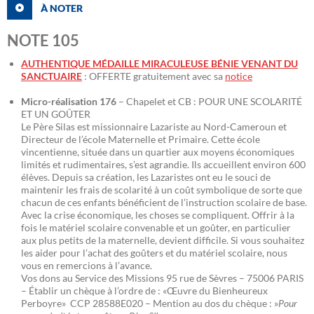
À NOTER
NOTE 105
AUTHENTIQUE MÉDAILLE MIRACULEUSE BÉNIE VENANT DU
SANCTUAIRE
: OFFERTE gratuitement avec sa
notice
Micro-réalisation 176
– Chapelet et CB : POUR UNE SCOLARITÉ
ET UN GOÛTER
Le Père Silas est missionnaire Lazariste au Nord-Cameroun et
Directeur de l’école Maternelle et Primaire. Cette école
vincentienne, située dans un quartier aux moyens économiques
limités et rudimentaires, s’est agrandie. Ils accueillent environ 600
élèves. Depuis sa création, les Lazaristes ont eu le souci de
maintenir les frais de scolarité à un coût symbolique de sorte que
chacun de ces enfants bénéficient de l’instruction scolaire de base.
Avec la crise économique, les choses se compliquent. Offrir à la
fois le matériel scolaire convenable et un goûter, en particulier
aux plus petits de la maternelle, devient difficile. Si vous souhaitez
les aider pour l’achat des goûters et du matériel scolaire, nous
vous en remercions à l’avance.
Vos dons au Service des Missions 95 rue de Sèvres – 75006 PARIS
– Établir un chèque à l’ordre de : «Œuvre du Bienheureux
Perboyre» CCP 28588E020 – Mention au dos du chèque : »
Pour