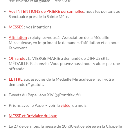
une scolarité et un goûter – Père Silas
«
Vos INTENTIONS de PRIÈRE personnelles
, nous les portons au
Sanctuaire près de la Sainte Mère.
MESSES
: vos intentions
Affiliation
: rejoignez-nous à l’Association de la Médaille
Miraculeuse, en imprimant la demande d’affiliation et en nous
l’envoyant.
Offrande
: la VIERGE MARIE a demandé de DIFFUSER la
MÉDAILLE. Faisons-le. Vous pouvez aussi nous y aider par une
offrande.
LETTRE
aux associés de la Médaille Miraculeuse : sur votre
demande n° gratuit.
Tweets du Pape Léon XIV (@Pontifex_fr)
Prions avec le Pape – voir la
vidéo
du mois
MESSE et Bréviaire du jour
Le 27 de ce mois, la messe de 10h30 est célébrée en la Chapelle