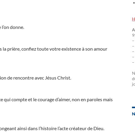
H
e l’on donne.
A
9
–
–
s la prière, confiez toute votre existence à son amour
–
–
–
N
ion de rencontre avec Jésus Christ.
d
j
e qui compte et le courage d’aimer, non en paroles mais
N
ongeant ainsi dans l’histoire l’acte créateur de Dieu.