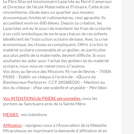
Le Père Silas est missionnaire Lazariste au Nord-Cameroun
et Directeur de l’école Maternelle et Primaire. Cette école
vincentienne, située dans un quartier aux moyens
économiques limités et rudimentaires, s’est agrandie. Ils
accueillent environ 600 élèves. Depuis sa création, les
Lazaristes ont eu le souci de maintenir les frais de scolarité
à un coût symbolique de sorte que chacun de ces enfants
bénéficient de l’instruction scolaire de base. Avec la crise
économique, les choses se compliquent. Offrir à la fois le
matériel scolaire convenable et un goûter, en particulier
aux plus petits de la maternelle, devient difficile. Si vous
souhaitez les aider pour l’achat des goûters et du matériel
scolaire, nous vous en remercions à l’avance.
Vos dons au Service des Missions 95 rue de Sèvres – 75006
PARIS – Établir un chèque à l’ordre de : «Œuvre du
Bienheureux Perboyre» CCP 28588E020 – Mention au
dos du chèque : »
Pour une scolarité et un goûter – Père Silas
«
Vos INTENTIONS de PRIÈRE personnelles
, nous les
portons au Sanctuaire près de la Sainte Mère.
MESSES
: vos intentions
Affiliation
: rejoignez-nous à l’Association de la Médaille
Miraculeuse, en imprimant la demande d’affiliation et en