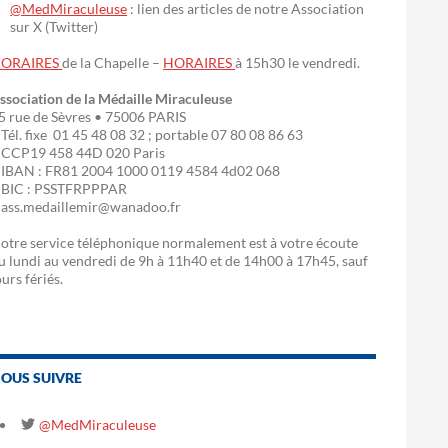
@MedMiraculeuse
: lien des articles de notre Association
sur X (Twitter)
ORAIRES
de la Chapelle –
HORAIRES
à 15h30 le vendredi.
ssociation de la Médaille Miraculeuse
5 rue de Sèvres • 75006 PARIS
 Tél. fixe 01 45 48 08 32 ; portable 07 80 08 86 63
 CCP19 458 44D 020 Paris
 IBAN : FR81 2004 1000 0119 4584 4d02 068
 BIC : PSSTFRPPPAR
 ass.medaillemir@wanadoo.fr
otre service téléphonique normalement est à votre écoute
u lundi au vendredi de 9h à 11h40 et de 14h00 à 17h45, sauf
ours fériés.
OUS SUIVRE
@MedMiraculeuse