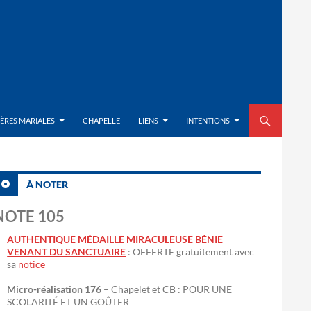
ALLER AU CON
IÈRES MARIALES
CHAPELLE
LIENS
INTENTIONS
À NOTER
NOTE 105
AUTHENTIQUE MÉDAILLE MIRACULEUSE BÉNIE
VENANT DU SANCTUAIRE
: OFFERTE gratuitement avec
sa
notice
Micro-réalisation 176
– Chapelet et CB : POUR UNE
SCOLARITÉ ET UN GOÛTER