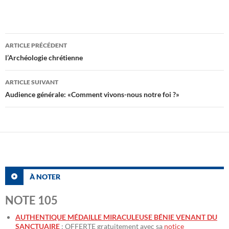
Navigation
ARTICLE PRÉCÉDENT
des
l’Archéologie chrétienne
articles
ARTICLE SUIVANT
Audience générale: «Comment vivons-nous notre foi ?»
À NOTER
NOTE 105
AUTHENTIQUE MÉDAILLE MIRACULEUSE BÉNIE VENANT DU
SANCTUAIRE
: OFFERTE gratuitement avec sa
notice