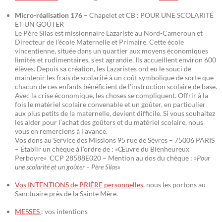
Micro-réalisation 176
– Chapelet et CB : POUR UNE SCOLARITÉ
ET UN GOÛTER
Le Père Silas est missionnaire Lazariste au Nord-Cameroun et
Directeur de l’école Maternelle et Primaire. Cette école
vincentienne, située dans un quartier aux moyens économiques
limités et rudimentaires, s’est agrandie. Ils accueillent environ 600
élèves. Depuis sa création, les Lazaristes ont eu le souci de
maintenir les frais de scolarité à un coût symbolique de sorte que
chacun de ces enfants bénéficient de l’instruction scolaire de base.
Avec la crise économique, les choses se compliquent. Offrir à la
fois le matériel scolaire convenable et un goûter, en particulier
aux plus petits de la maternelle, devient difficile. Si vous souhaitez
les aider pour l’achat des goûters et du matériel scolaire, nous
vous en remercions à l’avance.
Vos dons au Service des Missions 95 rue de Sèvres – 75006 PARIS
– Établir un chèque à l’ordre de : «Œuvre du Bienheureux
Perboyre» CCP 28588E020 – Mention au dos du chèque : »
Pour
une scolarité et un goûter – Père Silas
«
Vos INTENTIONS de PRIÈRE personnelles
, nous les portons au
Sanctuaire près de la Sainte Mère.
MESSES
: vos intentions