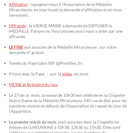
Affiliation
: rejoignez-nous à l’Association de la Médaille
Miraculeuse, en imprimant la demande d’affiliation et en nous
l’envoyant.
Offrande
: la VIERGE MARIE a demandé de DIFFUSER la
MÉDAILLE. Faisons-le. Vous pouvez aussi nous y aider par une
offrande.
LETTRE
aux associés de la Médaille Miraculeuse : sur votre
demande n° gratuit.
Tweets du Pape Léon XIV (@Pontifex_fr)
Prions avec le Pape – voir la
vidéo
du mois
MESSE et Bréviaire du jour
Le 27 de ce mois, la messe de 10h30 est célébrée en la Chapelle
Notre-Dame de la Médaille Miraculeuse 140 rue du Bac pour les
membres vivants et défunts de l’Association en rappel du jour de
l’Apparition.
Le premier mardi du mois
, sont assurées dans la Chapelle les
messes de la NEUVAINE à 10h30, 12h30 ou 15h30. Elles sont
célébrées aux intentions données par les membres de