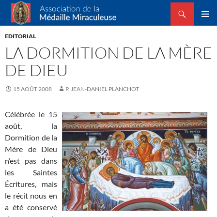
Recherche
Association de la Médaille Miraculeuse
ALLER
MENU
AU
EDITORIAL
PRINCI
CONTENU
LA DORMITION DE LA MÈRE
DE DIEU
15 AOÛT 2008
P. JEAN-DANIEL PLANCHOT
C
élébrée le 15
août, la
Dormition de la
Mère de Dieu
n’est pas dans
les Saintes
Écritures, mais
le récit nous en
a été conservé