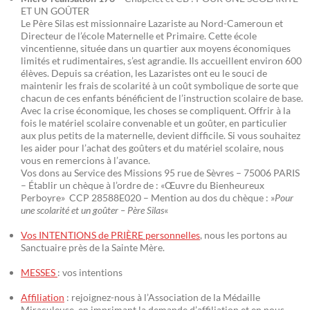
ET UN GOÛTER
Le Père Silas est missionnaire Lazariste au Nord-Cameroun et
Directeur de l’école Maternelle et Primaire. Cette école
vincentienne, située dans un quartier aux moyens économiques
limités et rudimentaires, s’est agrandie. Ils accueillent environ 600
élèves. Depuis sa création, les Lazaristes ont eu le souci de
maintenir les frais de scolarité à un coût symbolique de sorte que
chacun de ces enfants bénéficient de l’instruction scolaire de base.
Avec la crise économique, les choses se compliquent. Offrir à la
fois le matériel scolaire convenable et un goûter, en particulier
aux plus petits de la maternelle, devient difficile. Si vous souhaitez
les aider pour l’achat des goûters et du matériel scolaire, nous
vous en remercions à l’avance.
Vos dons au Service des Missions 95 rue de Sèvres – 75006 PARIS
– Établir un chèque à l’ordre de : «Œuvre du Bienheureux
Perboyre» CCP 28588E020 – Mention au dos du chèque : »
Pour
une scolarité et un goûter – Père Silas
«
Vos INTENTIONS de PRIÈRE personnelles
, nous les portons au
Sanctuaire près de la Sainte Mère.
MESSES
: vos intentions
Affiliation
: rejoignez-nous à l’Association de la Médaille
Miraculeuse, en imprimant la demande d’affiliation et en nous