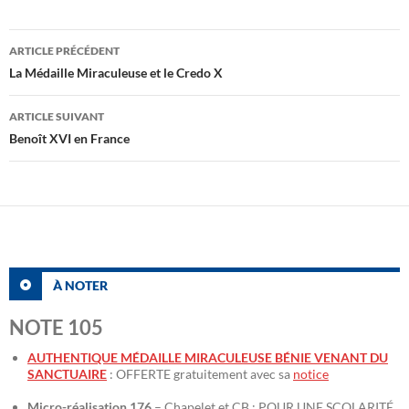
Navigation
ARTICLE PRÉCÉDENT
des
La Médaille Miraculeuse et le Credo X
articles
ARTICLE SUIVANT
Benoît XVI en France
À NOTER
NOTE 105
AUTHENTIQUE MÉDAILLE MIRACULEUSE BÉNIE VENANT DU
SANCTUAIRE
: OFFERTE gratuitement avec sa
notice
Micro-réalisation 176
– Chapelet et CB : POUR UNE SCOLARITÉ