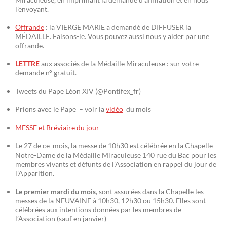
l’envoyant.
Offrande
: la VIERGE MARIE a demandé de DIFFUSER la
MÉDAILLE. Faisons-le. Vous pouvez aussi nous y aider par une
offrande.
LETTRE
aux associés de la Médaille Miraculeuse : sur votre
demande n° gratuit.
Tweets du Pape Léon XIV (@Pontifex_fr)
Prions avec le Pape – voir la
vidéo
du mois
MESSE et Bréviaire du jour
Le 27 de ce mois, la messe de 10h30 est célébrée en la Chapelle
Notre-Dame de la Médaille Miraculeuse 140 rue du Bac pour les
membres vivants et défunts de l’Association en rappel du jour de
l’Apparition.
Le premier mardi du mois
, sont assurées dans la Chapelle les
messes de la NEUVAINE à 10h30, 12h30 ou 15h30. Elles sont
célébrées aux intentions données par les membres de
l’Association (sauf en janvier)