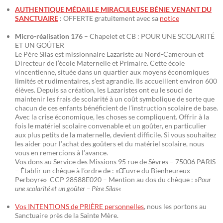
AUTHENTIQUE MÉDAILLE MIRACULEUSE BÉNIE VENANT DU
SANCTUAIRE
: OFFERTE gratuitement avec sa
notice
Micro-réalisation 176
– Chapelet et CB : POUR UNE SCOLARITÉ
ET UN GOÛTER
Le Père Silas est missionnaire Lazariste au Nord-Cameroun et
Directeur de l’école Maternelle et Primaire. Cette école
vincentienne, située dans un quartier aux moyens économiques
limités et rudimentaires, s’est agrandie. Ils accueillent environ 600
élèves. Depuis sa création, les Lazaristes ont eu le souci de
maintenir les frais de scolarité à un coût symbolique de sorte que
chacun de ces enfants bénéficient de l’instruction scolaire de base.
Avec la crise économique, les choses se compliquent. Offrir à la
fois le matériel scolaire convenable et un goûter, en particulier
aux plus petits de la maternelle, devient difficile. Si vous souhaitez
les aider pour l’achat des goûters et du matériel scolaire, nous
vous en remercions à l’avance.
Vos dons au Service des Missions 95 rue de Sèvres – 75006 PARIS
– Établir un chèque à l’ordre de : «Œuvre du Bienheureux
Perboyre» CCP 28588E020 – Mention au dos du chèque : »
Pour
une scolarité et un goûter – Père Silas
«
Vos INTENTIONS de PRIÈRE personnelles
, nous les portons au
Sanctuaire près de la Sainte Mère.