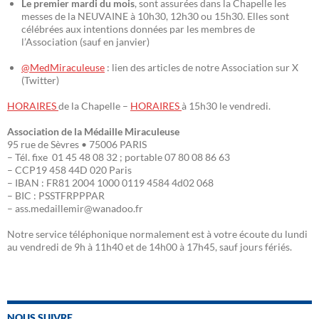
Le premier mardi du mois
, sont assurées dans la Chapelle les
messes de la NEUVAINE à 10h30, 12h30 ou 15h30. Elles sont
célébrées aux intentions données par les membres de
l’Association (sauf en janvier)
@MedMiraculeuse
: lien des articles de notre Association sur X
(Twitter)
HORAIRES
de la Chapelle –
HORAIRES
à 15h30 le vendredi.
Association de la Médaille Miraculeuse
95 rue de Sèvres • 75006 PARIS
– Tél. fixe 01 45 48 08 32 ; portable 07 80 08 86 63
– CCP19 458 44D 020 Paris
– IBAN : FR81 2004 1000 0119 4584 4d02 068
– BIC : PSSTFRPPPAR
– ass.medaillemir@wanadoo.fr
Notre service téléphonique normalement est à votre écoute du lundi
au vendredi de 9h à 11h40 et de 14h00 à 17h45, sauf jours fériés.
NOUS SUIVRE