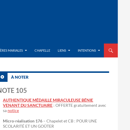
ALLER AU CON
IÈRES MARIALES
CHAPELLE
LIENS
INTENTIONS
À NOTER
NOTE 105
AUTHENTIQUE MÉDAILLE MIRACULEUSE BÉNIE
VENANT DU SANCTUAIRE
: OFFERTE gratuitement avec
sa
notice
Micro-réalisation 176
– Chapelet et CB : POUR UNE
SCOLARITÉ ET UN GOÛTER