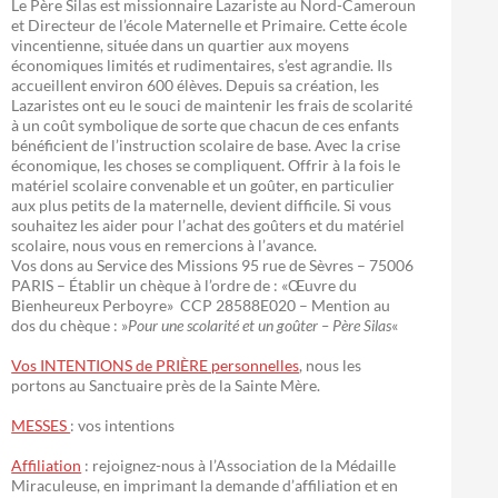
Le Père Silas est missionnaire Lazariste au Nord-Cameroun
et Directeur de l’école Maternelle et Primaire. Cette école
vincentienne, située dans un quartier aux moyens
économiques limités et rudimentaires, s’est agrandie. Ils
accueillent environ 600 élèves. Depuis sa création, les
Lazaristes ont eu le souci de maintenir les frais de scolarité
à un coût symbolique de sorte que chacun de ces enfants
bénéficient de l’instruction scolaire de base. Avec la crise
économique, les choses se compliquent. Offrir à la fois le
matériel scolaire convenable et un goûter, en particulier
aux plus petits de la maternelle, devient difficile. Si vous
souhaitez les aider pour l’achat des goûters et du matériel
scolaire, nous vous en remercions à l’avance.
Vos dons au Service des Missions 95 rue de Sèvres – 75006
PARIS – Établir un chèque à l’ordre de : «Œuvre du
Bienheureux Perboyre» CCP 28588E020 – Mention au
dos du chèque : »
Pour une scolarité et un goûter – Père Silas
«
Vos INTENTIONS de PRIÈRE personnelles
, nous les
portons au Sanctuaire près de la Sainte Mère.
MESSES
: vos intentions
Affiliation
: rejoignez-nous à l’Association de la Médaille
Miraculeuse, en imprimant la demande d’affiliation et en