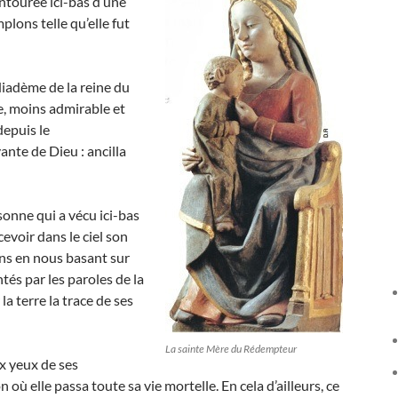
ntourée ici-bas d’une
lons telle qu’elle fut
diadème de la reine du
de, moins admirable et
depuis le
nte de Dieu : ancilla
sonne qui a vécu ici-bas
cevoir dans le ciel son
ons en nous basant sur
tés par les paroles de la
 la terre la trace de ses
La sainte Mère du Rédempteur
ux yeux de ses
où elle passa toute sa vie mortelle. En cela d’ailleurs, ce