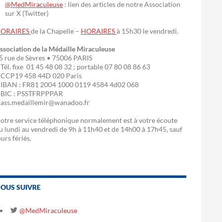
@MedMiraculeuse
: lien des articles de notre Association
sur X (Twitter)
ORAIRES
de la Chapelle –
HORAIRES
à 15h30 le vendredi.
ssociation de la Médaille Miraculeuse
5 rue de Sèvres • 75006 PARIS
 Tél. fixe 01 45 48 08 32 ; portable 07 80 08 86 63
 CCP19 458 44D 020 Paris
 IBAN : FR81 2004 1000 0119 4584 4d02 068
 BIC : PSSTFRPPPAR
 ass.medaillemir@wanadoo.fr
otre service téléphonique normalement est à votre écoute
u lundi au vendredi de 9h à 11h40 et de 14h00 à 17h45, sauf
ours fériés.
OUS SUIVRE
@MedMiraculeuse