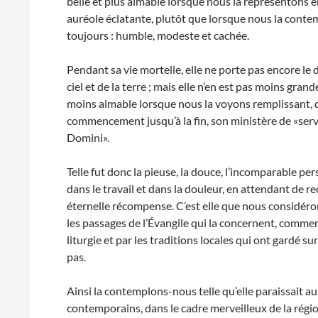
belle et plus aimable lorsque nous la représentons e
auréole éclatante, plutôt que lorsque nous la contemp
toujours : humble, modeste et cachée.
Pendant sa vie mortelle, elle ne porte pas encore le 
ciel et de la terre ; mais elle n’en est pas moins gran
moins aimable lorsque nous la voyons remplissant, 
commencement jusqu’à la fin, son ministère de «serva
Domini».
Telle fut donc la pieuse, la douce, l’incomparable per
dans le travail et dans la douleur, en attendant de re
éternelle récompense. C’est elle que nous considér
les passages de l’Évangile qui la concernent, commen
liturgie et par les traditions locales qui ont gardé sur
pas.
Ainsi la contemplons-nous telle qu’elle paraissait a
contemporains, dans le cadre merveilleux de la région 